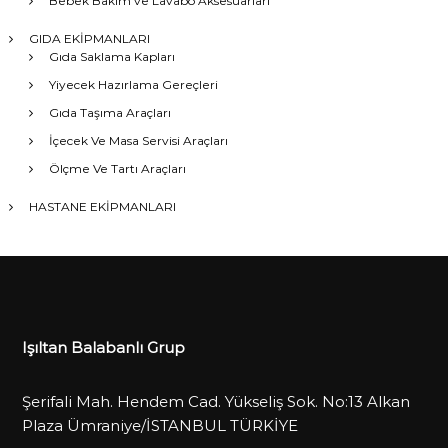
Bebek Bakım ve Lavabo Aksesuarları
GIDA EKİPMANLARI
Gıda Saklama Kapları
Yiyecek Hazırlama Gereçleri
Gıda Taşıma Araçları
İçecek Ve Masa Servisi Araçları
Ölçme Ve Tartı Araçları
HASTANE EKİPMANLARI
Işıltan Balabanlı Grup
Şerifali Mah. Hendem Cad. Yükseliş Sok. No:13 Alkan
Plaza Ümraniye/İSTANBUL TÜRKİYE