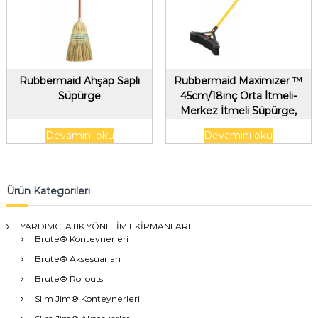
Rubbermaid Ahşap Saplı
Rubbermaid Maximizer ™
Süpürge
45cm/18inç Orta İtmeli-
Merkez İtmeli Süpürge,
Polipropilen Dolgu, Siyah
Devamını oku
Devamını oku
Ürün Kategorileri
YARDIMCI ATIK YÖNETİM EKİPMANLARI
Brute® Konteynerleri
Brute® Aksesuarları
Brute® Rollouts
Slim Jim® Konteynerleri