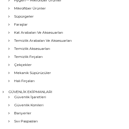
Hygen™ Mikrofiber Ürünler
Mikrofiber Ürünler
Süpürgeler
Faraşlar
Kat Arabaları Ve Aksesuarları
Temizlik Arabaları Ve Aksesuarları
Temizlik Aksesuarları
Temizlik Fırçaları
Çekçekler
Mekanik Süpürücüler
Halı Fırçaları
GÜVENLİK EKİPMANLARI
Güvenlik İşaretleri
Güvenlik Konileri
Bariyerler
Sıvı Paspasları