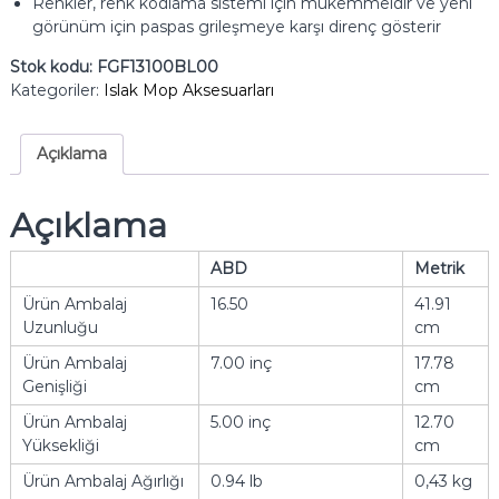
Renkler, renk kodlama sistemi için mükemmeldir ve yeni
görünüm için paspas grileşmeye karşı direnç gösterir
Stok kodu:
FGF13100BL00
Kategoriler:
Islak Mop Aksesuarları
Açıklama
Açıklama
ABD
Metrik
Ürün Ambalaj
16.50
41.91
Uzunluğu
cm
Ürün Ambalaj
7.00 inç
17.78
Genişliği
cm
Ürün Ambalaj
5.00 inç
12.70
Yüksekliği
cm
Ürün Ambalaj Ağırlığı
0.94 lb
0,43 kg