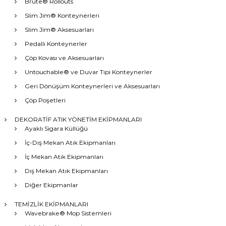
Brute® Rollouts
Slim Jim® Konteynerleri
Slim Jim® Aksesuarları
Pedallı Konteynerler
Çöp Kovası ve Aksesuarları
Untouchable® ve Duvar Tipi Konteynerler
Geri Dönüşüm Konteynerleri ve Aksesuarları
Çöp Poşetleri
DEKORATİF ATIK YÖNETİM EKİPMANLARI
Ayaklı Sigara Küllüğü
İç-Dış Mekan Atık Ekipmanları
İç Mekan Atık Ekipmanları
Dış Mekan Atık Ekipmanları
Diğer Ekipmanlar
TEMİZLİK EKİPMANLARI
Wavebrake® Mop Sistemleri