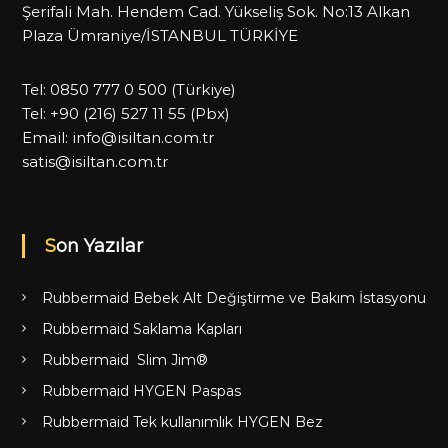
Şerifali Mah. Hendem Cad. Yükseliş Sok. No:13 Alkan
Plaza Ümraniye/İSTANBUL TÜRKİYE
Tel:
0850 777 0 500
(Türkiye)
Tel:
+90 (216) 527 11 55
(Pbx)
Email:
info@isiltan.com.tr
satis@isiltan.com.tr
Son Yazılar
Rubbermaid Bebek Alt Değiştirme ve Bakım İstasyonu
Rubbermaid Saklama Kapları
Rubbermaid Slim Jim®
Rubbermaid HYGEN Paspas
Rubbermaid Tek kullanımlık HYGEN Bez