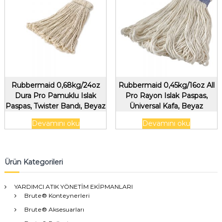
Rubbermaid 0,68kg/24oz
Rubbermaid 0,45kg/16oz All
Dura Pro Pamuklu Islak
Pro Rayon Islak Paspas,
Paspas, Twister Bandı, Beyaz
Üniversal Kafa, Beyaz
Devamını oku
Devamını oku
Ürün Kategorileri
YARDIMCI ATIK YÖNETİM EKİPMANLARI
Brute® Konteynerleri
Brute® Aksesuarları