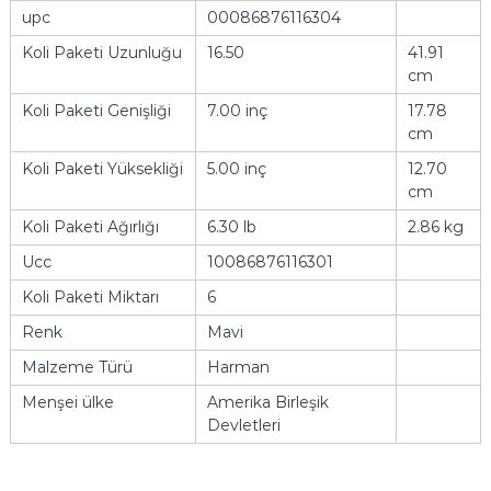
upc
00086876116304
Koli Paketi Uzunluğu
16.50
41.91
cm
Koli Paketi Genişliği
7.00 inç
17.78
cm
Koli Paketi Yüksekliği
5.00 inç
12.70
cm
Koli Paketi Ağırlığı
6.30 lb
2.86 kg
Ucc
10086876116301
Koli Paketi Miktarı
6
Renk
Mavi
Malzeme Türü
Harman
Menşei ülke
Amerika Birleşik
Devletleri