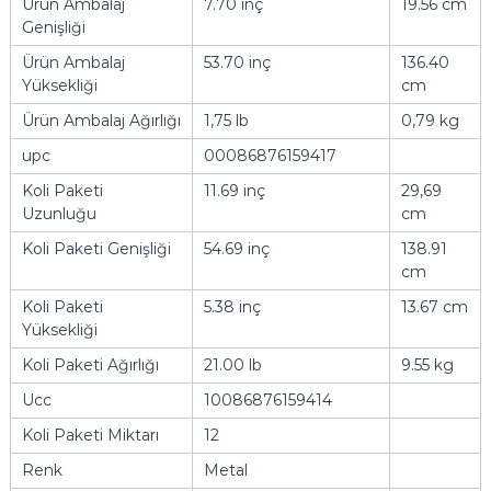
Ürün Ambalaj
7.70 inç
19.56 cm
Genişliği
Ürün Ambalaj
53.70 inç
136.40
Yüksekliği
cm
Ürün Ambalaj Ağırlığı
1,75 lb
0,79 kg
upc
00086876159417
Koli Paketi
11.69 inç
29,69
Uzunluğu
cm
Koli Paketi Genişliği
54.69 inç
138.91
cm
Koli Paketi
5.38 inç
13.67 cm
Yüksekliği
Koli Paketi Ağırlığı
21.00 lb
9.55 kg
Ucc
10086876159414
Koli Paketi Miktarı
12
Renk
Metal