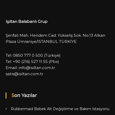
Işıltan Balabanlı Grup
Şerifali Mah. Hendem Cad. Yükseliş Sok. No:13 Alkan
Plaza Ümraniye/İSTANBUL TÜRKİYE
Tel:
0850 777 0 500
(Türkiye)
Tel:
+90 (216) 527 11 55
(Pbx)
Email:
info@isiltan.com.tr
satis@isiltan.com.tr
Son Yazılar
Rubbermaid Bebek Alt Değiştirme ve Bakım İstasyonu