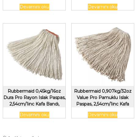
Bandı, Mavi
Devamını oku
Devamını oku
Rubbermaid 0,45kg/16oz
Rubbermaid 0,907kg/32oz
Dura Pro Rayon Islak Paspas,
Value Pro Pamuklu Islak
2,54cm/1inc Kafa Bandı,
Paspas, 2,54cm/1inc Kafa
Beyaz
Bandı, Beyaz
Devamını oku
Devamını oku