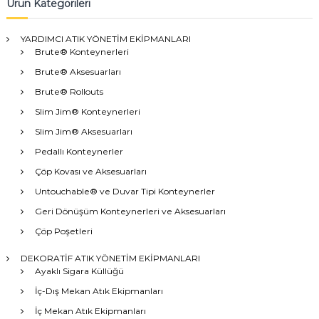
Ürün Kategorileri
YARDIMCI ATIK YÖNETİM EKİPMANLARI
Brute® Konteynerleri
Brute® Aksesuarları
Brute® Rollouts
Slim Jim® Konteynerleri
Slim Jim® Aksesuarları
Pedallı Konteynerler
Çöp Kovası ve Aksesuarları
Untouchable® ve Duvar Tipi Konteynerler
Geri Dönüşüm Konteynerleri ve Aksesuarları
Çöp Poşetleri
DEKORATİF ATIK YÖNETİM EKİPMANLARI
Ayaklı Sigara Küllüğü
İç-Dış Mekan Atık Ekipmanları
İç Mekan Atık Ekipmanları