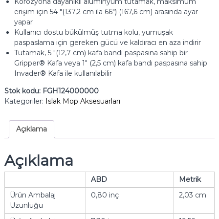
Korozyona dayanıklı alüminyum tutamak, maksimum
erişim için 54 "(137,2 cm ila 66") (167,6 cm) arasında ayar
yapar
Kullanıcı dostu bükülmüş tutma kolu, yumuşak
paspaslama için gereken gücü ve kaldıracı en aza indirir
Tutamak, 5 "(12,7 cm) kafa bandı paspasına sahip bir
Gripper® Kafa veya 1" (2,5 cm) kafa bandı paspasına sahip
Invader® Kafa ile kullanılabilir
Stok kodu:
FGH124000000
Kategoriler:
Islak Mop Aksesuarları
Açıklama
Açıklama
ABD
Metrik
Ürün Ambalaj
0,80 inç
2,03 cm
Uzunluğu