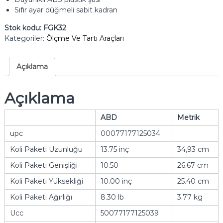
Sıfır ayar düğmeli sabit kadran
Stok kodu:
FGK32
Kategoriler:
Ölçme Ve Tartı Araçları
Açıklama
Açıklama
ABD
Metrik
upc
00077177125034
Koli Paketi Uzunluğu
13.75 inç
34,93 cm
Koli Paketi Genişliği
10.50
26.67 cm
Koli Paketi Yüksekliği
10.00 inç
25.40 cm
Koli Paketi Ağırlığı
8.30 lb
3.77 kg
Ucc
50077177125039