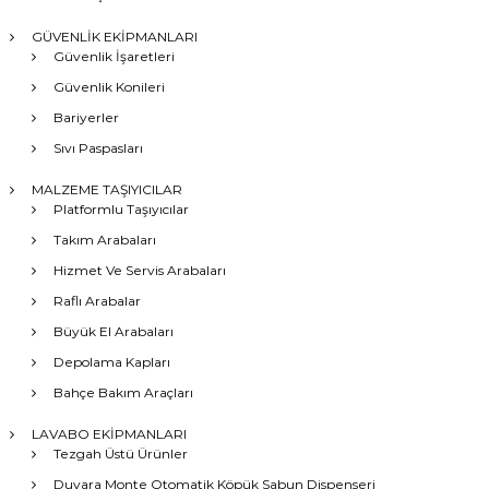
GÜVENLİK EKİPMANLARI
Güvenlik İşaretleri
Güvenlik Konileri
Bariyerler
Sıvı Paspasları
MALZEME TAŞIYICILAR
Platformlu Taşıyıcılar
Takım Arabaları
Hizmet Ve Servis Arabaları
Raflı Arabalar
Büyük El Arabaları
Depolama Kapları
Bahçe Bakım Araçları
LAVABO EKİPMANLARI
Tezgah Üstü Ürünler
Duvara Monte Otomatik Köpük Sabun Dispenseri