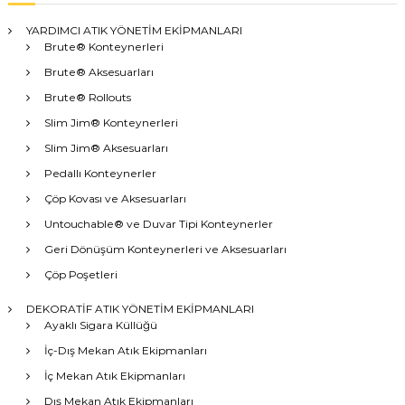
YARDIMCI ATIK YÖNETİM EKİPMANLARI
Brute® Konteynerleri
Brute® Aksesuarları
Brute® Rollouts
Slim Jim® Konteynerleri
Slim Jim® Aksesuarları
Pedallı Konteynerler
Çöp Kovası ve Aksesuarları
Untouchable® ve Duvar Tipi Konteynerler
Geri Dönüşüm Konteynerleri ve Aksesuarları
Çöp Poşetleri
DEKORATİF ATIK YÖNETİM EKİPMANLARI
Ayaklı Sigara Küllüğü
İç-Dış Mekan Atık Ekipmanları
İç Mekan Atık Ekipmanları
Dış Mekan Atık Ekipmanları