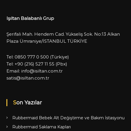
Işıltan Balabanlı Grup
Şerifali Mah. Hendem Cad. Yükseliş Sok. No:13 Alkan
Plaza Ümraniye/İSTANBUL TÜRKİYE
Tel:
0850 777 0 500
(Türkiye)
Tel:
+90 (216) 527 11 55
(Pbx)
Email:
info@isiltan.com.tr
satis@isiltan.com.tr
Son Yazılar
Rubbermaid Bebek Alt Değiştirme ve Bakım İstasyonu
Rubbermaid Saklama Kapları