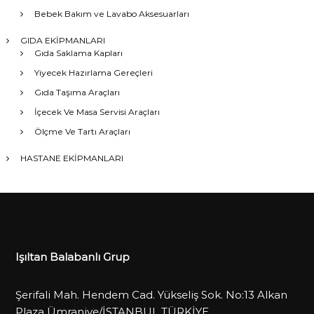
Bebek Bakım ve Lavabo Aksesuarları
GIDA EKİPMANLARI
Gıda Saklama Kapları
Yiyecek Hazırlama Gereçleri
Gıda Taşıma Araçları
İçecek Ve Masa Servisi Araçları
Ölçme Ve Tartı Araçları
HASTANE EKİPMANLARI
Işıltan Balabanlı Grup
Şerifali Mah. Hendem Cad. Yükseliş Sok. No:13 Alkan
Plaza Ümraniye/İSTANBUL TÜRKİYE