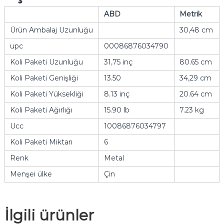
ABD
Metrik
Ürün Ambalaj Uzunluğu
30,48 cm
upc
00086876034790
Koli Paketi Uzunluğu
31,75 inç
80.65 cm
Koli Paketi Genişliği
13.50
34,29 cm
Koli Paketi Yüksekliği
8.13 inç
20.64 cm
Koli Paketi Ağırlığı
15.90 lb
7.23 kg
Ucc
10086876034797
Koli Paketi Miktarı
6
Renk
Metal
Menşei ülke
Çin
İlgili ürünler