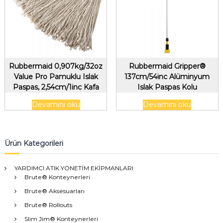
Rubbermaid 0,907kg/32oz
Rubbermaid Gripper®
Value Pro Pamuklu Islak
137cm/54inc Alüminyum
Paspas, 2,54cm/1inc Kafa
Islak Paspas Kolu
Bandı, Beyaz
Devamını oku
Devamını oku
Ürün Kategorileri
YARDIMCI ATIK YÖNETİM EKİPMANLARI
Brute® Konteynerleri
Brute® Aksesuarları
Brute® Rollouts
Slim Jim® Konteynerleri