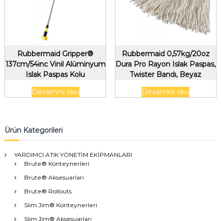
Rubbermaid Gripper®
Rubbermaid 0,57kg/20oz
137cm/54inc Vinil Alüminyum
Dura Pro Rayon Islak Paspas,
Islak Paspas Kolu
Twister Bandı, Beyaz
Devamını oku
Devamını oku
Ürün Kategorileri
YARDIMCI ATIK YÖNETİM EKİPMANLARI
Brute® Konteynerleri
Brute® Aksesuarları
Brute® Rollouts
Slim Jim® Konteynerleri
Slim Jim® Aksesuarları