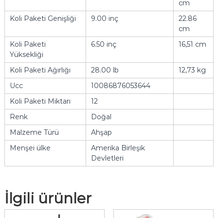
cm
Koli Paketi Genişliği
9.00 inç
22.86
cm
Koli Paketi
6.50 inç
16,51 cm
Yüksekliği
Koli Paketi Ağırlığı
28.00 lb
12,73 kg
Ucc
10086876053644
Koli Paketi Miktarı
12
Renk
Doğal
Malzeme Türü
Ahşap
Menşei ülke
Amerika Birleşik
Devletleri
İlgili ürünler