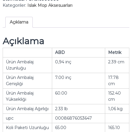
Kategoriler:
Islak Mop Aksesuarları
Açıklama
Açıklama
ABD
Metrik
Ürün Ambalaj
0,94 inç
2.39 cm
Uzunluğu
Ürün Ambalaj
7.00 inç
17.78
Genişliği
cm
Ürün Ambalaj
60.00
152.40
Yüksekliği
cm
Ürün Ambalaj Ağırlığı
2.33 lb
1,06 kg
upc
00086876053647
Koli Paketi Uzunluğu
65.00
165.10