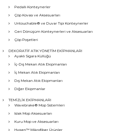
Pedallı Konteynerler
Çöp Kovası ve Aksesuarları
Untouchable® ve Duvar Tipi Konteynerler
Geri Dönüşüm Konteynerleri ve Aksesuarları
Çöp Poşetleri
DEKORATİF ATIK YÖNETİM EKİPMANLARI
Ayaklı Sigara Küllüğü
İç-Dış Mekan Atık Ekipmanları
İç Mekan Atık Ekipmanları
Dış Mekan Atık Ekipmanları
Diğer Ekipmanlar
TEMİZLİK EKİPMANLARI
Wavebrake® Mop Sistemleri
Islak Mop Aksesuarları
Kuru Mop ve Aksesuarları
Hygen™ Mikrofiber Ürünler