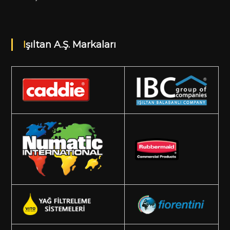
Işıltan A.Ş. Markaları