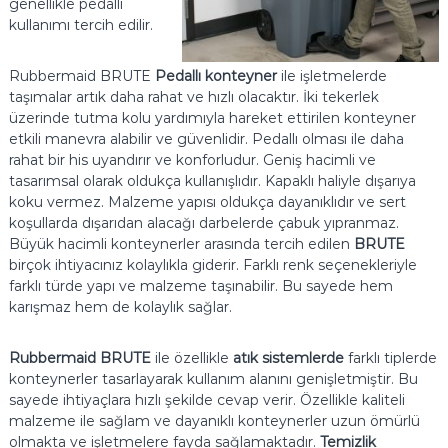
genellikle pedallı
kullanımı tercih edilir.
Rubbermaid BRUTE
Pedallı konteyner
ile işletmelerde
taşımalar artık daha rahat ve hızlı olacaktır. İki tekerlek
üzerinde tutma kolu yardımıyla hareket ettirilen konteyner
etkili manevra alabilir ve güvenlidir. Pedallı olması ile daha
rahat bir his uyandırır ve konforludur. Geniş hacimli ve
tasarımsal olarak oldukça kullanışlıdır. Kapaklı haliyle dışarıya
koku vermez. Malzeme yapısı oldukça dayanıklıdır ve sert
koşullarda dışarıdan alacağı darbelerde çabuk yıpranmaz.
Büyük hacimli konteynerler arasında tercih edilen
BRUTE
birçok ihtiyacınız kolaylıkla giderir. Farklı renk seçenekleriyle
farklı türde yapı ve malzeme taşınabilir. Bu sayede hem
karışmaz hem de kolaylık sağlar.
Rubbermaid BRUTE
ile özellikle
atık sistemlerde
farklı tiplerde
konteynerler tasarlayarak kullanım alanını genişletmiştir. Bu
sayede ihtiyaçlara hızlı şekilde cevap verir. Özellikle kaliteli
malzeme ile sağlam ve dayanıklı konteynerler uzun ömürlü
olmakta ve işletmelere fayda sağlamaktadır.
Temizlik