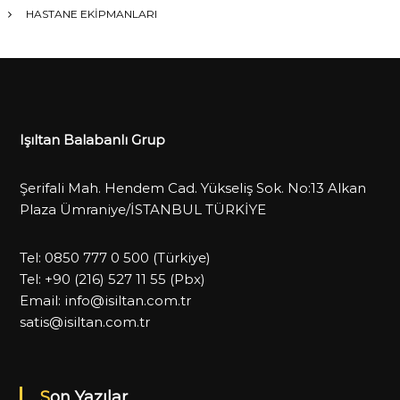
HASTANE EKİPMANLARI
Işıltan Balabanlı Grup
Şerifali Mah. Hendem Cad. Yükseliş Sok. No:13 Alkan
Plaza Ümraniye/İSTANBUL TÜRKİYE
Tel:
0850 777 0 500
(Türkiye)
Tel:
+90 (216) 527 11 55
(Pbx)
Email:
info@isiltan.com.tr
satis@isiltan.com.tr
Son Yazılar