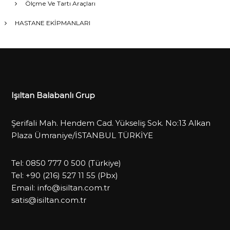
Ölçme Ve Tartı Araçları
HASTANE EKİPMANLARI
Işıltan Balabanlı Grup
Şerifali Mah. Hendem Cad. Yükseliş Sok. No:13 Alkan
Plaza Ümraniye/İSTANBUL TÜRKİYE
Tel:
0850 777 0 500
(Türkiye)
Tel:
+90 (216) 527 11 55
(Pbx)
Email:
info@isiltan.com.tr
satis@isiltan.com.tr