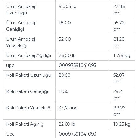
Ürün Ambalaj
9.00 inç
22.86
Uzunluğu
cm
Ürün Ambalaj
18.00
45.72
Genişliği
cm
Ürün Ambalaj
32.00
81,28
Yüksekliği
cm
Ürün Ambalaj Ağırlığı
26.00 lb
11.79 kg
upc
00097591041093
Koli Paketi Uzunluğu
20.50
52.07
cm
Koli Paketi Genişliği
11.50
29,21
cm
Koli Paketi Yüksekliği
34,75 inç
88,27
cm
Koli Paketi Ağırlığı
22.60 lb
10,25 kg
Ucc
00097591041093