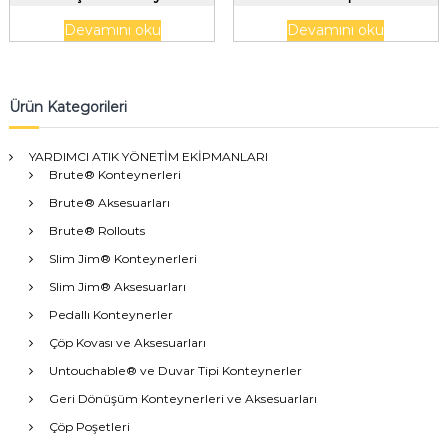
109Lt/29gal
Konteyner,98Lt/26gal
Devamını oku
Devamını oku
Ürün Kategorileri
YARDIMCI ATIK YÖNETİM EKİPMANLARI
Brute® Konteynerleri
Brute® Aksesuarları
Brute® Rollouts
Slim Jim® Konteynerleri
Slim Jim® Aksesuarları
Pedallı Konteynerler
Çöp Kovası ve Aksesuarları
Untouchable® ve Duvar Tipi Konteynerler
Geri Dönüşüm Konteynerleri ve Aksesuarları
Çöp Poşetleri