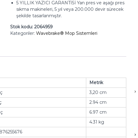
5 YILLIK YAZICI GARANTİSİ Yan pres ve aşağı pres
sıkma makineleri, 5 yıl veya 200.000 devir sürecek
şekilde tasarlanmıştır.
Stok kodu:
2064959
Kategoriler:
Wavebrake® Mop Sistemleri
Metrik
nç
3,20 cm
ç
2.94 cm
nç
6.97 cm
4.31 kg
876255676