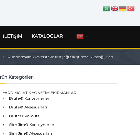
İLETİŞİM
KATALOGLAR
Rubbermaid WaveBrake® Aşağı Sıkıştırma Sıkacağı, Sarı
rün Kategorileri
YARDIMCI ATIK YÖNETİM EKİPMANLARI
Brute® Konteynerleri
Brute® Aksesuarları
Brute® Rollouts
Slim Jim® Konteynerleri
Slim Jim® Aksesuarları