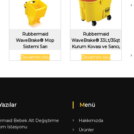
Rubbermaid
Rubbermaid
WaveBrake® Mop
WaveBrake® 33Lt/35qt
Sistemi Sarı
Kurum Kovası ve Sarıcı,
Sarı
Devamını oku
Devamını oku
Yazılar
Menü
rmaid Bebek Alt Değiştirme
Hakkımızda
ım İstasyonu
Ürünler