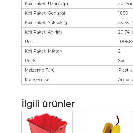
Koli Paketi Uzunluğu
20,25 i
Koli Paketi Genişliği
16.50
Koli Paketi Yüksekliği
23.75 i
Koli Paketi Ağırlığı
20.74 l
Ucc
10086
Koli Paketi Miktarı
2
Renk
Sarı
Malzeme Türü
Plastik
Menşei ülke
Amerika
İlgili ürünler