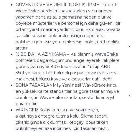
GÜVENLİK VE VERİMLİLİK GELİŞTİRME Patentli
WaveBrake perdeleri, paspaslarken ve manevra
yaparken daha az su sıçramasına neden olur ve
böylece müşteriler ve personel için daha güvenli bir
ortam yaratılmasına yardımcı olur.
Ek olarak, kovada
su kalır, kovanın doldurulması için depolama
dolabına gereksiz yere girilmesini önler, üretkenliği
arttırır.
% 80 DAHA AZ YIKAMA – Kalıplanmış WaveBrake
bölmeleri, dalga oluşumunu engelleyerek, rakiplere
göre sıçramayı% 80'e kadar azaltır.
* rakip ABD
35qt'ye karşılık tek bölmeli paspas kovası ve sıkma
makinesi, bölücü kova ve aksesuarlar dahil değil.
SONA TASARLANMIŞ Yeni nesil WaveBrake kırıcı,
en yüksek kalite standartlarına göre tasarlanmış ve
üretilmiştir.
WaveBrake sarıcıları, sektör lideri 5 yıl
garantilidir.
WRINGER Kolay kurulum ve sökme için,
sıkıştırıcıya entegre tutma kolu.
Sıkma tabanı,
çıkarıldığında dik durması, kepçeyi boşaltırken
bükülmeyi en aza indirmesi için tasarlanmıştır.