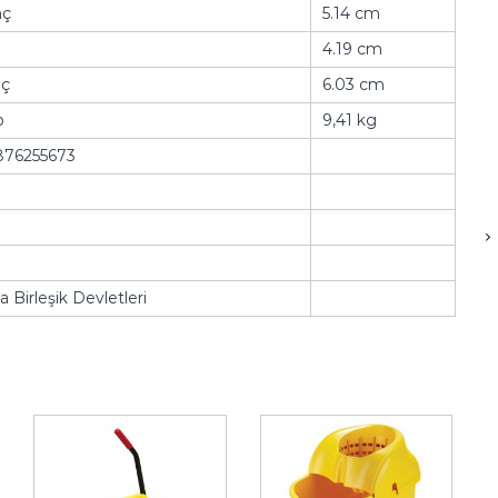
nç
5.14 cm
4.19 cm
nç
6.03 cm
b
9,41 kg
876255673
 Birleşik Devletleri