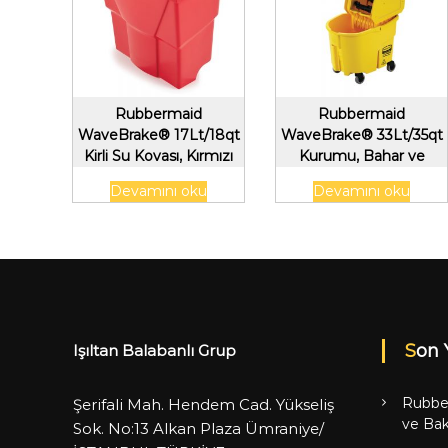
Rubbermaid
Rubbermaid
WaveBrake® 17Lt/18qt
WaveBrake® 33Lt/35qt
Kirli Su Kovası, Kırmızı
Kurumu, Bahar ve
Kefaletsiz Kombo, Sarı
Devamını oku
Devamını oku
Son 
Işıltan Balabanlı Grup
Rubbe
Şerifali Mah. Hendem Cad. Yükseliş
ve Bak
Sok. No:13 Alkan Plaza Ümraniye/