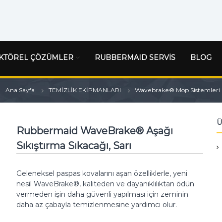
KTÖREL ÇÖZÜMLER
RUBBERMAID SERVİS
BLOG
Ana Sayfa
TEMİZLİK EKİPMANLARI
Wavebrake® Mop Sistemleri
Ü
Rubbermaid WaveBrake® Aşağı
Sıkıştırma Sıkacağı, Sarı
Geleneksel paspas kovalarını aşan özelliklerle, yeni
nesil WaveBrake®, kaliteden ve dayanıklılıktan ödün
vermeden işin daha güvenli yapılması için zeminin
daha az çabayla temizlenmesine yardımcı olur.