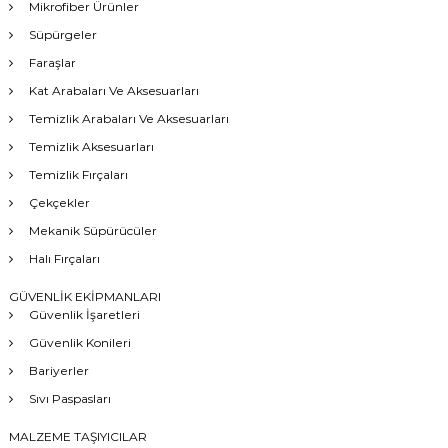
Mikrofiber Ürünler
Süpürgeler
Faraşlar
Kat Arabaları Ve Aksesuarları
Temizlik Arabaları Ve Aksesuarları
Temizlik Aksesuarları
Temizlik Fırçaları
Çekçekler
Mekanik Süpürücüler
Halı Fırçaları
GÜVENLİK EKİPMANLARI
Güvenlik İşaretleri
Güvenlik Konileri
Bariyerler
Sıvı Paspasları
MALZEME TAŞIYICILAR