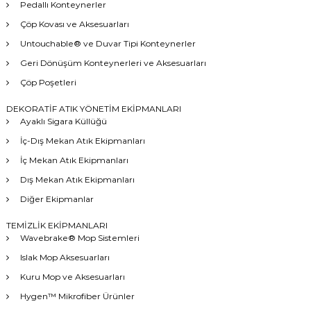
Pedallı Konteynerler
Çöp Kovası ve Aksesuarları
Untouchable® ve Duvar Tipi Konteynerler
Geri Dönüşüm Konteynerleri ve Aksesuarları
Çöp Poşetleri
DEKORATİF ATIK YÖNETİM EKİPMANLARI
Ayaklı Sigara Küllüğü
İç-Dış Mekan Atık Ekipmanları
İç Mekan Atık Ekipmanları
Dış Mekan Atık Ekipmanları
Diğer Ekipmanlar
TEMİZLİK EKİPMANLARI
Wavebrake® Mop Sistemleri
Islak Mop Aksesuarları
Kuru Mop ve Aksesuarları
Hygen™ Mikrofiber Ürünler