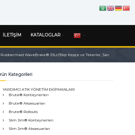
İLETİŞİM
KATALOGLAR
Rubbermaid WaveBrake® 33Lt/35qt Kepçe ve Tekerler, Sarı
rün Kategorileri
YARDIMCI ATIK YÖNETİM EKİPMANLARI
Brute® Konteynerleri
Brute® Aksesuarları
Brute® Rollouts
Slim Jim® Konteynerleri
Slim Jim® Aksesuarları