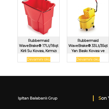
Rubbermaid
Rubbermaid
WaveBrake® 17Lt/18qt
WaveBrake® 33Lt/35qt
Kirli Su Kovası, Kırmızı
Yan Baskı Kovası ve
Sarıcı, Sarı
Devamını oku
Devamını oku
Son 
Işıltan Balabanlı Grup