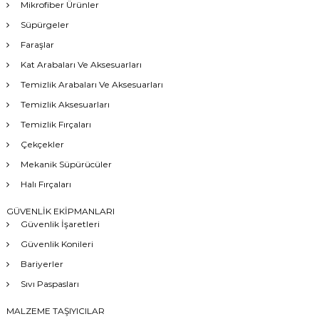
Mikrofiber Ürünler
Süpürgeler
Faraşlar
Kat Arabaları Ve Aksesuarları
Temizlik Arabaları Ve Aksesuarları
Temizlik Aksesuarları
Temizlik Fırçaları
Çekçekler
Mekanik Süpürücüler
Halı Fırçaları
GÜVENLİK EKİPMANLARI
Güvenlik İşaretleri
Güvenlik Konileri
Bariyerler
Sıvı Paspasları
MALZEME TAŞIYICILAR