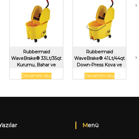
Rubbermaid
Rubbermaid
WaveBrake® 33Lt/35qt
WaveBrake® 41Lt/44qt
Kurumu, Bahar ve
Down-Press Kova ve
Kefaletsiz Kombo, Sarı
Sıkma, Tahliye, Sarı
Devamını oku
Devamını oku
Yazılar
Menü