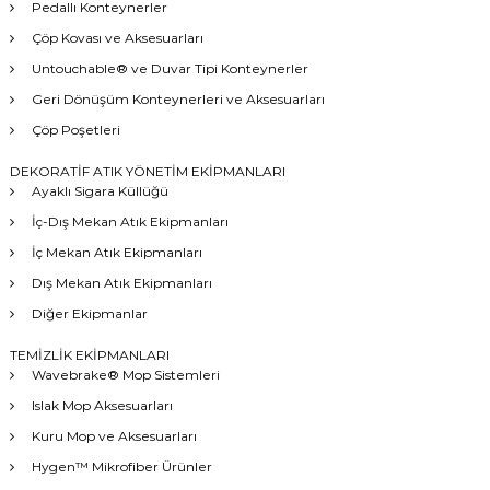
Pedallı Konteynerler
Çöp Kovası ve Aksesuarları
Untouchable® ve Duvar Tipi Konteynerler
Geri Dönüşüm Konteynerleri ve Aksesuarları
Çöp Poşetleri
DEKORATİF ATIK YÖNETİM EKİPMANLARI
Ayaklı Sigara Küllüğü
İç-Dış Mekan Atık Ekipmanları
İç Mekan Atık Ekipmanları
Dış Mekan Atık Ekipmanları
Diğer Ekipmanlar
TEMİZLİK EKİPMANLARI
Wavebrake® Mop Sistemleri
Islak Mop Aksesuarları
Kuru Mop ve Aksesuarları
Hygen™ Mikrofiber Ürünler