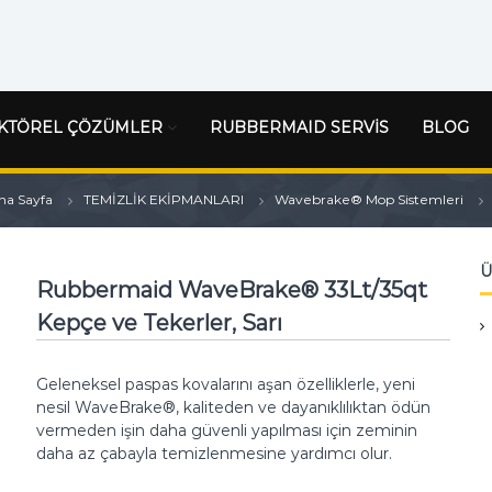
KTÖREL ÇÖZÜMLER
RUBBERMAID SERVİS
BLOG
na Sayfa
TEMİZLİK EKİPMANLARI
Wavebrake® Mop Sistemleri
Ü
Rubbermaid WaveBrake® 33Lt/35qt
Kepçe ve Tekerler, Sarı
Geleneksel paspas kovalarını aşan özelliklerle, yeni
nesil WaveBrake®, kaliteden ve dayanıklılıktan ödün
vermeden işin daha güvenli yapılması için zeminin
daha az çabayla temizlenmesine yardımcı olur.