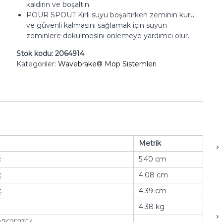
kaldırın ve boşaltın.
POUR SPOUT Kirli suyu boşaltırken zeminin kuru
ve güvenli kalmasını sağlamak için suyun
zeminlere dökülmesini önlemeye yardımcı olur.
Stok kodu:
2064914
Kategoriler:
Wavebrake® Mop Sistemleri
Metrik
ç
5.40 cm
ç
4.08 cm
ç
4.39 cm
4.38 kg