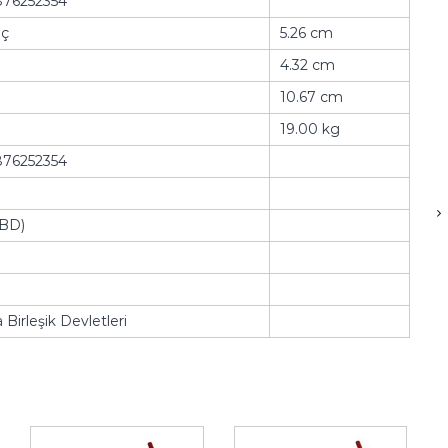
76252354
nç
5.26 cm
4.32 cm
10.67 cm
19.00 kg
76252354
ABD)
Birleşik Devletleri