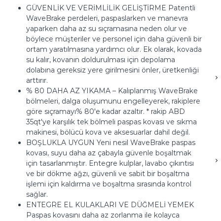
GÜVENLİK VE VERİMLİLİK GELİŞTİRME Patentli
WaveBrake perdeleri, paspaslarken ve manevra
yaparken daha az su sıçramasına neden olur ve
böylece müşteriler ve personel için daha güvenli bir
ortam yaratılmasına yardımcı olur.
Ek olarak, kovada
su kalır, kovanın doldurulması için depolama
dolabına gereksiz yere girilmesini önler, üretkenliği
arttırır.
% 80 DAHA AZ YIKAMA – Kalıplanmış WaveBrake
bölmeleri, dalga oluşumunu engelleyerek, rakiplere
göre sıçramayı% 80'e kadar azaltır.
* rakip ABD
35qt'ye karşılık tek bölmeli paspas kovası ve sıkma
makinesi, bölücü kova ve aksesuarlar dahil değil.
BOŞLUKLA UYGUN Yeni nesil WaveBrake paspas
kovası, suyu daha az çabayla güvenle boşaltmak
için tasarlanmıştır.
Entegre kulplar, lavabo çıkıntısı
ve bir dökme ağzı, güvenli ve sabit bir boşaltma
işlemi için kaldırma ve boşaltma sırasında kontrol
sağlar.
ENTEGRE EL KULAKLARI VE DÜĞMELİ YEMEK
Paspas kovasını daha az zorlanma ile kolayca