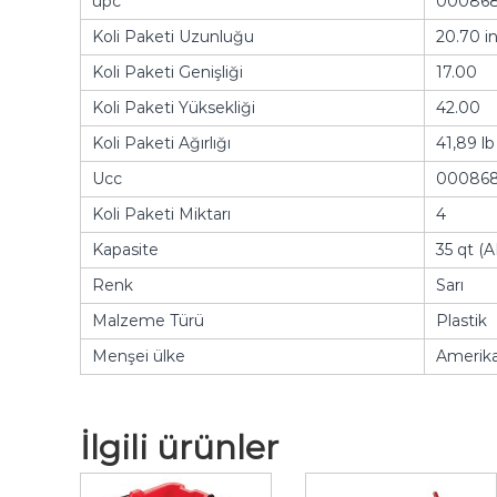
upc
000868
Koli Paketi Uzunluğu
20.70 i
Koli Paketi Genişliği
17.00
Koli Paketi Yüksekliği
42.00
Koli Paketi Ağırlığı
41,89 lb
Ucc
000868
Koli Paketi Miktarı
4
Kapasite
35 qt (
Renk
Sarı
Malzeme Türü
Plastik
Menşei ülke
Amerika 
İlgili ürünler