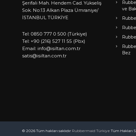
Rubbe
Şerifali Mah. Hendem Cad. Yükseliş
ve Bak
Sok. No:13 Alkan Plaza Ümraniye/
İSTANBUL TÜRKİYE
Rubbe
Rubbe
Tel:
0850 777 0 500
(Türkiye)
Rubbe
Tel:
+90 (216) 527 11 55
(Pbx)
Rubbe
Email:
info@isiltan.com.tr
Bez
satis@isiltan.com.tr
© 2026 Tüm hakları saklıdır
Rubbermaid Türkiye
Tüm Hakları Sa