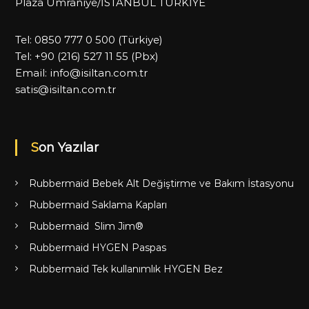
Plaza Ümraniye/İSTANBUL TÜRKİYE
Tel:
0850 777 0 500
(Türkiye)
Tel:
+90 (216) 527 11 55
(Pbx)
Email:
info@isiltan.com.tr
satis@isiltan.com.tr
Son Yazılar
Rubbermaid Bebek Alt Değiştirme ve Bakım İstasyonu
Rubbermaid Saklama Kapları
Rubbermaid Slim Jim®
Rubbermaid HYGEN Paspas
Rubbermaid Tek kullanımlık HYGEN Bez