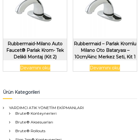
Rubbermaid-Milano Auto
Rubbermaid – Parlak Kromlu
Faucet® Parlak Krom- Tek
Milano Oto Bataryası –
Delikli Montaj (Kit 2)
10cm/4inc Merkez Seti, Kit 1
Devamını oku
Devamını oku
Ürün Kategorileri
YARDIMCI ATIK YÖNETİM EKİPMANLARI
Brute® Konteynerleri
Brute® Aksesuarları
Brute® Rollouts
Slim Jim® Konteynerleri