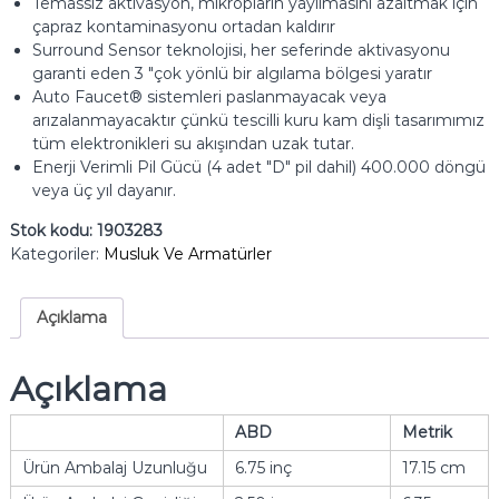
Temassız aktivasyon, mikropların yayılmasını azaltmak için
çapraz kontaminasyonu ortadan kaldırır
Surround Sensor teknolojisi, her seferinde aktivasyonu
garanti eden 3 "çok yönlü bir algılama bölgesi yaratır
Auto Faucet® sistemleri paslanmayacak veya
arızalanmayacaktır çünkü tescilli kuru kam dişli tasarımımız
tüm elektronikleri su akışından uzak tutar.
Enerji Verimli Pil Gücü (4 adet "D" pil dahil) 400.000 döngü
veya üç yıl dayanır.
Stok kodu:
1903283
Kategoriler:
Musluk Ve Armatürler
Açıklama
Açıklama
ABD
Metrik
Ürün Ambalaj Uzunluğu
6.75 inç
17.15 cm