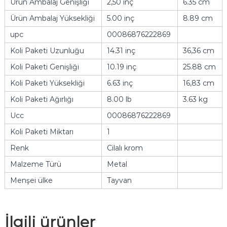
Ürün Ambalaj Genişliği
2,50 inç
6.35 cm
Ürün Ambalaj Yüksekliği
5.00 inç
8.89 cm
upc
00086876222869
Koli Paketi Uzunluğu
14.31 inç
36,36 cm
Koli Paketi Genişliği
10.19 inç
25.88 cm
Koli Paketi Yüksekliği
6.63 inç
16,83 cm
Koli Paketi Ağırlığı
8.00 lb
3.63 kg
Ucc
00086876222869
Koli Paketi Miktarı
1
Renk
Cilalı krom
Malzeme Türü
Metal
Menşei ülke
Tayvan
İlgili ürünler