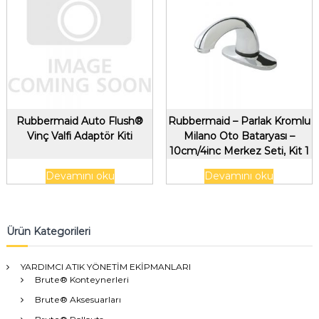
Rubbermaid Auto Flush®
Rubbermaid – Parlak Kromlu
Vinç Valfi Adaptör Kiti
Milano Oto Bataryası –
10cm/4inc Merkez Seti, Kit 1
Devamını oku
Devamını oku
Ürün Kategorileri
YARDIMCI ATIK YÖNETİM EKİPMANLARI
Brute® Konteynerleri
Brute® Aksesuarları