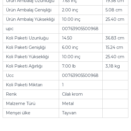
Ürün Ambalaj Uzunluğu
7.63 inç
19.38 cm
Ürün Ambalaj Genişliği
2.00 inç
5.08 cm
Ürün Ambalaj Yüksekliği
10.00 inç
25.40 cm
upc
00763905500968
Koli Paketi Uzunluğu
14.50
36.83 cm
Koli Paketi Genişliği
6.00 inç
15.24 cm
Koli Paketi Yüksekliği
10.00 inç
25.40 cm
Koli Paketi Ağırlığı
7.00 lb
3,18 kg
Ucc
00763905500968
Koli Paketi Miktarı
1
Renk
Cilalı krom
Malzeme Türü
Metal
Menşei ülke
Tayvan