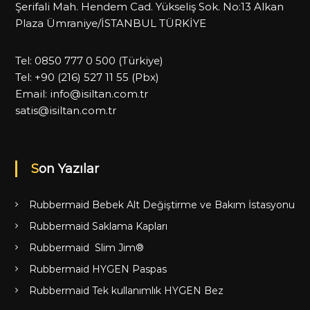
Şerifali Mah. Hendem Cad. Yükseliş Sok. No:13 Alkan
Plaza Ümraniye/İSTANBUL TÜRKİYE
Tel:
0850 777 0 500
(Türkiye)
Tel:
+90 (216) 527 11 55
(Pbx)
Email:
info@isiltan.com.tr
satis@isiltan.com.tr
Son Yazılar
Rubbermaid Bebek Alt Değiştirme ve Bakım İstasyonu
Rubbermaid Saklama Kapları
Rubbermaid Slim Jim®
Rubbermaid HYGEN Paspas
Rubbermaid Tek kullanımlık HYGEN Bez