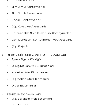
Brute® Rollouts
Slim Jim® Konteynerleri
Slim Jim® Aksesuarları
Pedallı Konteynerler
Çöp Kovası ve Aksesuarları
Untouchable® ve Duvar Tipi Konteynerler
Geri Dönüşüm Konteynerleri ve Aksesuarları
Çöp Poşetleri
DEKORATİF ATIK YÖNETİM EKİPMANLARI
Ayaklı Sigara Küllüğü
İç-Dış Mekan Atık Ekipmanları
İç Mekan Atık Ekipmanları
Dış Mekan Atık Ekipmanları
Diğer Ekipmanlar
TEMİZLİK EKİPMANLARI
Wavebrake® Mop Sistemleri