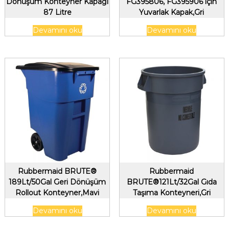
Dönüşüm Konteyner Kapağı
FG395806, FG395906 için
87 Litre
Yuvarlak Kapak,Gri
Devamını oku
Devamını oku
Rubbermaid BRUTE®
Rubbermaid
189Lt/50Gal Geri Dönüşüm
BRUTE®121Lt/32Gal Gıda
Rollout Konteyner,Mavi
Taşıma Konteyneri,Gri
Devamını oku
Devamını oku