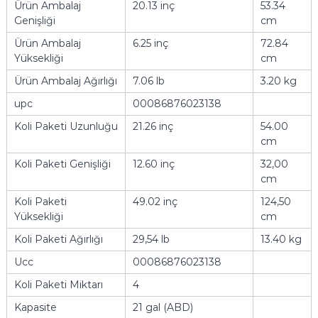
Ürün Ambalaj
20.13 inç
53.34
Genişliği
cm
Ürün Ambalaj
6.25 inç
72.84
Yüksekliği
cm
Ürün Ambalaj Ağırlığı
7.06 lb
3.20 kg
upc
00086876023138
Koli Paketi Uzunluğu
21.26 inç
54.00
cm
Koli Paketi Genişliği
12.60 inç
32,00
cm
Koli Paketi
49.02 inç
124,50
Yüksekliği
cm
Koli Paketi Ağırlığı
29,54 lb
13.40 kg
Ucc
00086876023138
Koli Paketi Miktarı
4
Kapasite
21 gal (ABD)