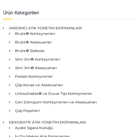
Ürün Kategorileri
YARDIMCI ATIK YÖNETİM EKİPMANLARI
Brute® Konteynerleri
Brute® Aksesuarları
Brute® Rollouts
Slim Jim® Konteynerleri
Slim Jim® Aksesuarları
Pedallı Konteynerler
Çöp Kovası ve Aksesuarları
Untouchable® ve Duvar Tipi Konteynerler
Geri Dönüşüm Konteynerleri ve Aksesuarları
Çöp Poşetleri
DEKORATİF ATIK YÖNETİM EKİPMANLARI
Ayaklı Sigara Küllüğü
İç-Dış Mekan Atık Ekipmanları