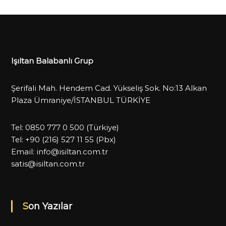
Işıltan Balabanlı Grup
Şerifali Mah. Hendem Cad. Yükseliş Sok. No:13 Alkan
Plaza Ümraniye/İSTANBUL TÜRKİYE
Tel:
0850 777 0 500
(Türkiye)
Tel:
+90 (216) 527 11 55
(Pbx)
Email:
info@isiltan.com.tr
satis@isiltan.com.tr
Son Yazılar