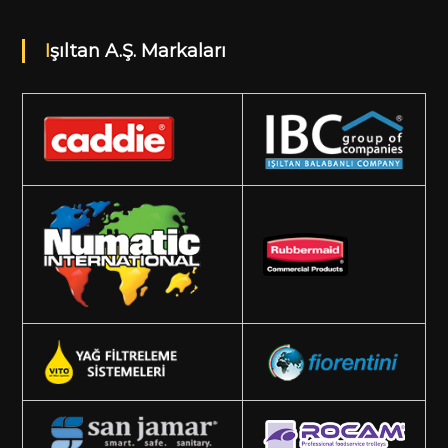
Işıltan A.Ş. Markaları