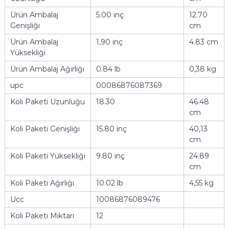
Ürün Ambalaj
5.00 inç
12.70
Genişliği
cm
Ürün Ambalaj
1,90 inç
4.83 cm
Yüksekliği
Ürün Ambalaj Ağırlığı
0.84 lb
0,38 kg
upc
00086876087369
Koli Paketi Uzunluğu
18.30
46.48
cm
Koli Paketi Genişliği
15.80 inç
40,13
cm
Koli Paketi Yüksekliği
9.80 inç
24.89
cm
Koli Paketi Ağırlığı
10.02 lb
4,55 kg
Ucc
10086876089476
Koli Paketi Miktarı
12