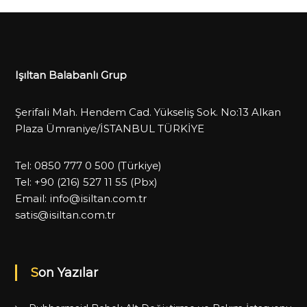
Işıltan Balabanlı Grup
Şerifali Mah. Hendem Cad. Yükseliş Sok. No:13 Alkan
Plaza Ümraniye/İSTANBUL TÜRKİYE
Tel:
0850 777 0 500
(Türkiye)
Tel:
+90 (216) 527 11 55
(Pbx)
Email:
info@isiltan.com.tr
satis@isiltan.com.tr
Son Yazılar