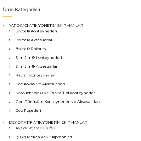
Ürün Kategorileri
YARDIMCI ATIK YÖNETİM EKİPMANLARI
Brute® Konteynerleri
Brute® Aksesuarları
Brute® Rollouts
Slim Jim® Konteynerleri
Slim Jim® Aksesuarları
Pedallı Konteynerler
Çöp Kovası ve Aksesuarları
Untouchable® ve Duvar Tipi Konteynerler
Geri Dönüşüm Konteynerleri ve Aksesuarları
Çöp Poşetleri
DEKORATİF ATIK YÖNETİM EKİPMANLARI
Ayaklı Sigara Küllüğü
İç-Dış Mekan Atık Ekipmanları