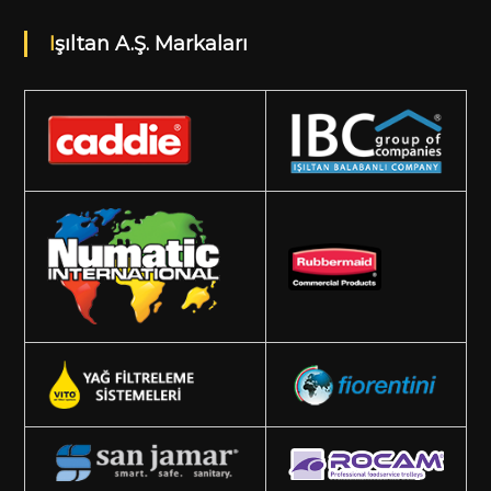
Işıltan A.Ş. Markaları