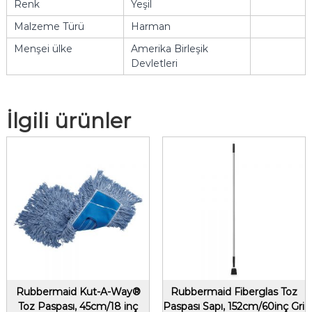
Renk
Yeşil
Malzeme Türü
Harman
Menşei ülke
Amerika Birleşik
Devletleri
İlgili ürünler
Rubbermaid Kut-A-Way®
Rubbermaid Fiberglas Toz
Toz Paspası, 45cm/18 inç
Paspası Sapı, 152cm/60inç Gri