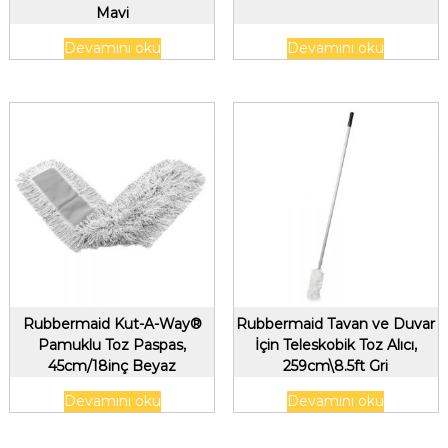
Mavi
Devamını oku
Devamını oku
Rubbermaid Kut-A-Way®
Rubbermaid Tavan ve Duvar
Pamuklu Toz Paspas,
İçin Teleskobik Toz Alıcı,
45cm/18inç Beyaz
259cm\8.5ft Gri
Devamını oku
Devamını oku