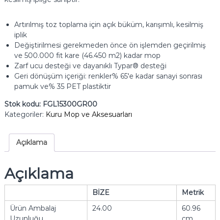
Artırılmış toz toplama için açık büküm, karışımlı, kesilmiş
iplik
Değiştirilmesi gerekmeden önce ön işlemden geçirilmiş
ve 500.000 fit kare (46.450 m2) kadar mop
Zarf ucu desteği ve dayanıklı Typar® desteği
Geri dönüşüm içeriği: renkler% 65'e kadar sanayi sonrası
pamuk ve% 35 PET plastiktir
Stok kodu:
FGL15300GR00
Kategoriler:
Kuru Mop ve Aksesuarları
Açıklama
Açıklama
BİZE
Metrik
Ürün Ambalaj
24.00
60.96
Uzunluğu
cm