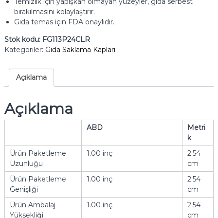
Temizlik için yapışkan olmayan yüzeyler, gıda serbest
bırakılmasını kolaylaştırır.
Gıda temas için FDA onaylıdır.
Stok kodu:
FG113P24CLR
Kategoriler:
Gıda Saklama Kapları
Açıklama
Açıklama
ABD
Metri
k
Ürün Paketleme
1.00 inç
2.54
Uzunluğu
cm
Ürün Paketleme
1.00 inç
2.54
Genişliği
cm
Ürün Ambalaj
1.00 inç
2.54
Yüksekliği
cm