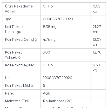
Ürün Paketleme
0.11 lb
0,05
Ağırlığı
kg
upc
00086876120929
Koli Paketi
8.38 inç
21.27
Uzunluğu
cm
Koli Paketi Genişliği
4.75 inç
12.07
cm
Koli Paket
5.00
12,70
Yüksekliği
Koli Paketi Ağırlık
1.10 lb
0.50
kg
Ucc
10086876120926
Koli Paket Miktarı
6
Renk
Açık
Malzeme Türü
Polikarbonat (PC)