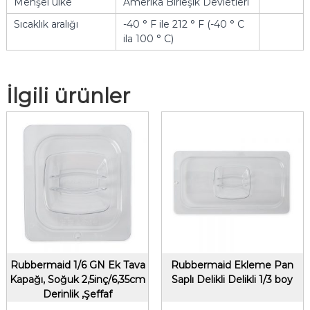
Menşei ülke
Amerika Birleşik Devletleri
Sıcaklık aralığı
-40 ° F ile 212 ° F (-40 ° C
ila 100 ° C)
İlgili ürünler
Rubbermaid 1/6 GN Ek Tava
Rubbermaid Ekleme Pan
Kapağı, Soğuk 2,5inç/6,35cm
Saplı Delikli Delikli 1/3 boy
Derinlik ,Şeffaf