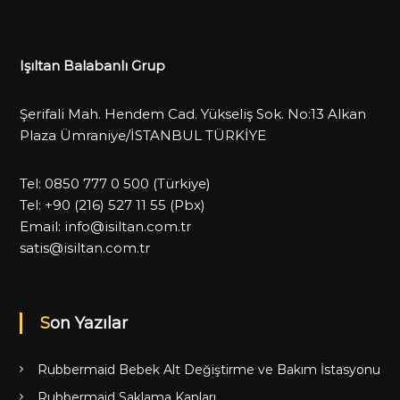
Işıltan Balabanlı Grup
Şerifali Mah. Hendem Cad. Yükseliş Sok. No:13 Alkan
Plaza Ümraniye/İSTANBUL TÜRKİYE
Tel:
0850 777 0 500
(Türkiye)
Tel:
+90 (216) 527 11 55
(Pbx)
Email:
info@isiltan.com.tr
satis@isiltan.com.tr
Son Yazılar
Rubbermaid Bebek Alt Değiştirme ve Bakım İstasyonu
Rubbermaid Saklama Kapları