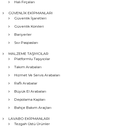
Halı Fırçaları
GÜVENLİK EKİPMANLARI
Güvenlik İşaretleri
Güvenlik Konileri
Bariyerler
Sıvı Paspasları
MALZEME TAŞIYICILAR
Platformlu Taşıyıcılar
Takım Arabaları
Hizmet Ve Servis Arabaları
Raflı Arabalar
Büyük El Arabaları
Depolama Kapları
Bahçe Bakım Araçları
LAVABO EKİPMANLARI
Tezgah Üstü Ürünler