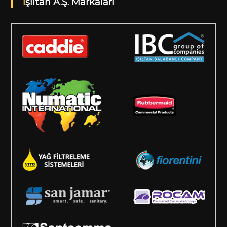
Işıltan A.Ş. Markaları