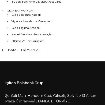
Bebek Bakım ve Lavabo Aksesuarları
GIDA EKİPMANLARI
Gıda Saklama Kapları
Yiyecek Hazırlama Gereçleri
Gıda Taşıma Araçları
İçecek Ve Masa Servisi Araçları
Ölçme Ve Tartı Araçları
HASTANE EKİPMANLARI
Işıltan Balabanlı Grup
Şerifali Mah. Hendem Cad. Yükseliş Sok. No:13 Alkan
Plaza Ümraniye/İSTANBUL TÜRKİYE