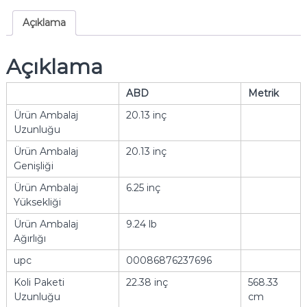
Açıklama
Açıklama
ABD
Metrik
Ürün Ambalaj
20.13 inç
Uzunluğu
Ürün Ambalaj
20.13 inç
Genişliği
Ürün Ambalaj
6.25 inç
Yüksekliği
Ürün Ambalaj
9.24 lb
Ağırlığı
upc
00086876237696
Koli Paketi
22.38 inç
568.33
Uzunluğu
cm