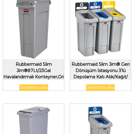
Rubbermaid Slim
Rubbermaid Slim Jim® Geri
Jim®87Lt/23Gal
Dönüşüm İstasyonu 3’lü
Havalandırmalı Konteyner,Gri
Depolama Katı Atık/Kağıt/
Şişeler-Kutular
Devamını oku
Devamını oku