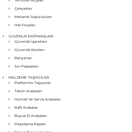
Temizlik Fırçaları
Çekçekler
Mekanik Süpürücüler
Halı Fırçaları
GÜVENLİK EKİPMANLARI
Güvenlik İşaretleri
Güvenlik Konileri
Bariyerler
Sıvı Paspasları
MALZEME TAŞIYICILAR
Platformlu Taşıyıcılar
Takım Arabaları
Hizmet Ve Servis Arabaları
Raflı Arabalar
Büyük El Arabaları
Depolama Kapları