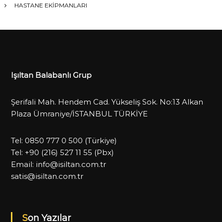
HASTANE EKİPMANLARI
Işıltan Balabanlı Grup
Şerifali Mah. Hendem Cad. Yükseliş Sok. No:13 Alkan
Plaza Ümraniye/İSTANBUL TÜRKİYE
Tel:
0850 777 0 500
(Türkiye)
Tel:
+90 (216) 527 11 55
(Pbx)
Email:
info@isiltan.com.tr
satis@isiltan.com.tr
Son Yazılar