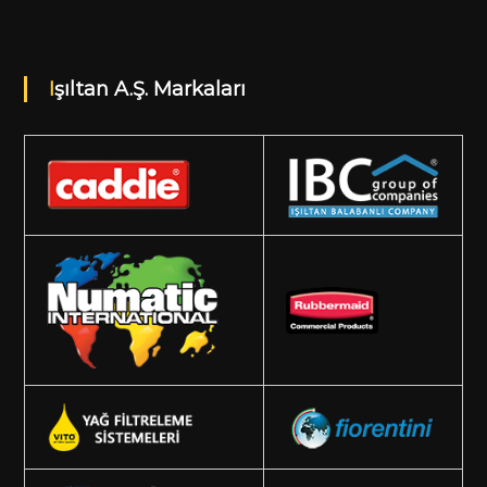
Işıltan A.Ş. Markaları