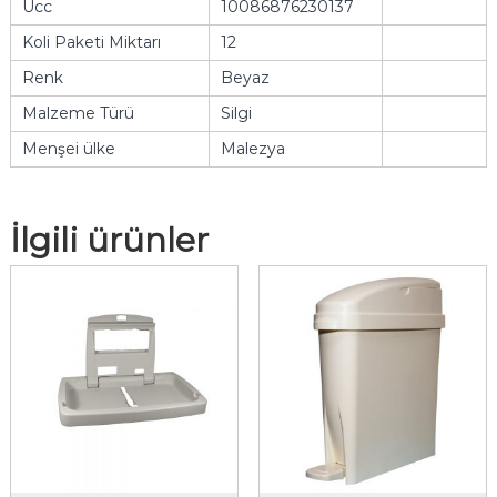
Ucc
10086876230137
Koli Paketi Miktarı
12
Renk
Beyaz
Malzeme Türü
Silgi
Menşei ülke
Malezya
İlgili ürünler