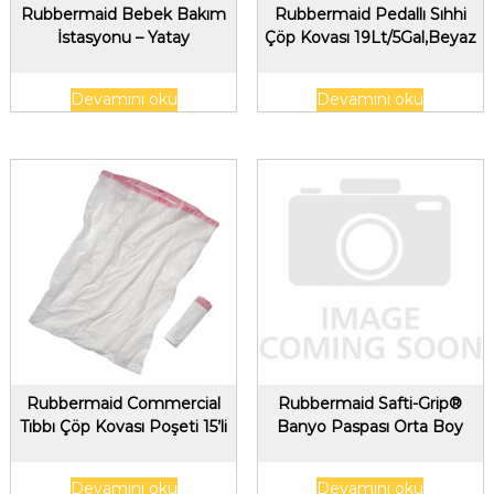
Rubbermaid Bebek Bakım
Rubbermaid Pedallı Sıhhi
İstasyonu – Yatay
Çöp Kovası 19Lt/5Gal,Beyaz
Devamını oku
Devamını oku
Rubbermaid Commercial
Rubbermaid Safti-Grip®
Tıbbı Çöp Kovası Poşeti 15’li
Banyo Paspası Orta Boy
Devamını oku
Devamını oku