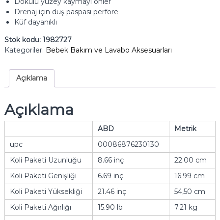
Dokulu yüzey kaymayı önler
Drenaj için duş paspası perfore
Küf dayanıklı
Stok kodu:
1982727
Kategoriler:
Bebek Bakım ve Lavabo Aksesuarları
Açıklama
Açıklama
ABD
Metrik
upc
00086876230130
Koli Paketi Uzunluğu
8.66 inç
22.00 cm
Koli Paketi Genişliği
6.69 inç
16.99 cm
Koli Paketi Yüksekliği
21.46 inç
54,50 cm
Koli Paketi Ağırlığı
15.90 lb
7.21 kg