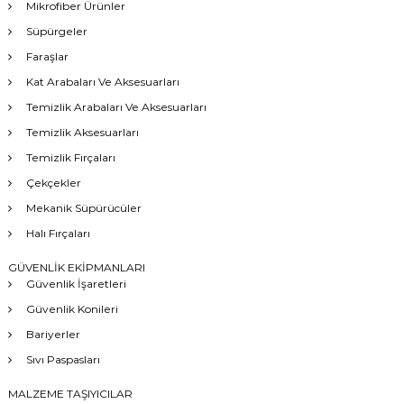
Mikrofiber Ürünler
Süpürgeler
Faraşlar
Kat Arabaları Ve Aksesuarları
Temizlik Arabaları Ve Aksesuarları
Temizlik Aksesuarları
Temizlik Fırçaları
Çekçekler
Mekanik Süpürücüler
Halı Fırçaları
GÜVENLİK EKİPMANLARI
Güvenlik İşaretleri
Güvenlik Konileri
Bariyerler
Sıvı Paspasları
MALZEME TAŞIYICILAR