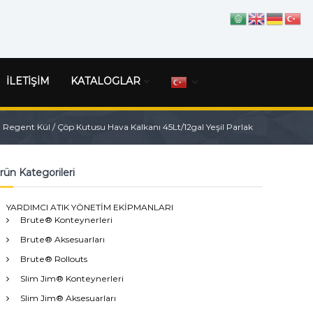
İLETİŞİM
KATALOGLAR
egent Kül / Çöp Kutusu Hava Kalkanı 45Lt/12gal Yeşil Parlak
rün Kategorileri
YARDIMCI ATIK YÖNETİM EKİPMANLARI
Brute® Konteynerleri
Brute® Aksesuarları
Brute® Rollouts
Slim Jim® Konteynerleri
Slim Jim® Aksesuarları