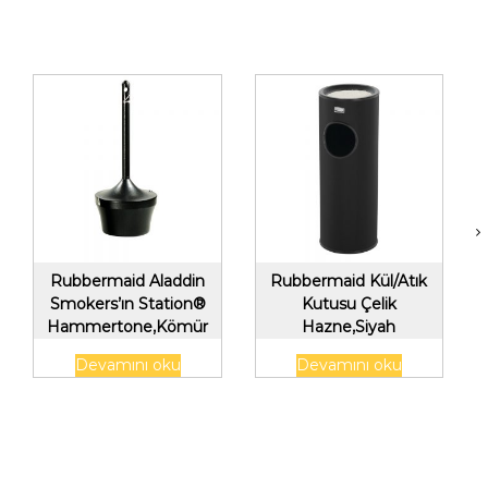
Rubbermaid Aladdin
Rubbermaid Kül/Atık
Smokers’ın Station®
Kutusu Çelik
Hammertone,Kömür
Hazne,Siyah
Rengi
Devamını oku
Devamını oku