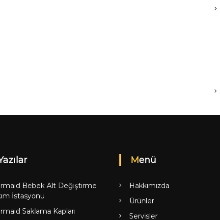
Yazılar
Menü
rmaid Bebek Alt Değiştirme
Hakkımızda
ım İstasyonu
Ürünler
rmaid Saklama Kapları
Servisler