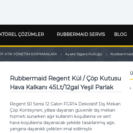
KTÖREL ÇÖZÜMLER
RUBBERMAID SERVİS
BLOG
F ATIK YÖNETİM EKİPMANLARI
Ayaklı Sigara Küllüğü
Rubbermaid R
Ü
Rubbermaid Regent Kül / Çöp Kutusu
Hava Kalkanı 45Lt/12gal Yeşil Parlak
Regent 50 Serisi 12 Galon FGR14 Dekoratif Dış Mekan
Çöp Konteyneri, yıllara dayanan güvenilir dış mekan
hizmeti sunarken ağır kullanım koşullarına ve sert
hava koşullarına dayanacak şekilde tasarlanmış ağır,
yangına dayanıklı çelikten imal edilmiştir.