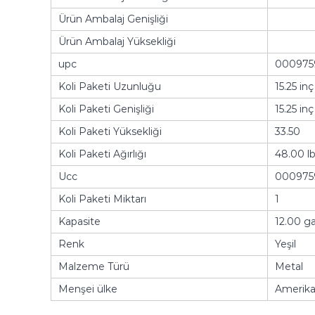
Ürün Ambalaj Genişliği
Ürün Ambalaj Yüksekliği
upc
000975
Koli Paketi Uzunluğu
15.25 inç
Koli Paketi Genişliği
15.25 inç
Koli Paketi Yüksekliği
33.50
Koli Paketi Ağırlığı
48.00 l
Ucc
000975
Koli Paketi Miktarı
1
Kapasite
12.00 ga
Renk
Yeşil
Malzeme Türü
Metal
Menşei ülke
Amerika 