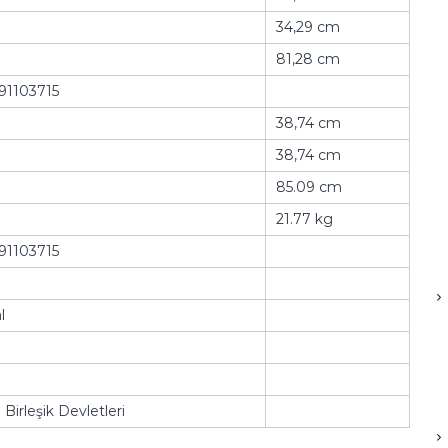
34,29 cm
81,28 cm
91103715
38,74 cm
38,74 cm
85.09 cm
b
21.77 kg
91103715
l
Birleşik Devletleri