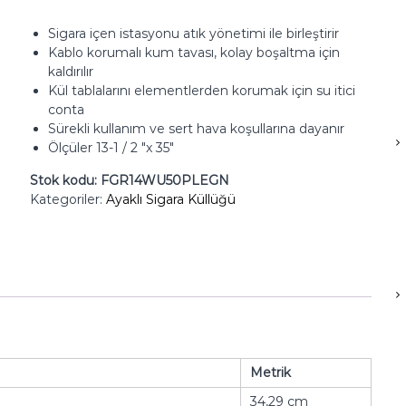
Sigara içen istasyonu atık yönetimi ile birleştirir
Kablo korumalı kum tavası, kolay boşaltma için
kaldırılır
Kül tablalarını elementlerden korumak için su itici
conta
Sürekli kullanım ve sert hava koşullarına dayanır
Ölçüler 13-1 / 2 "x 35"
Stok kodu:
FGR14WU50PLEGN
Kategoriler:
Ayaklı Sigara Küllüğü
Metrik
34,29 cm