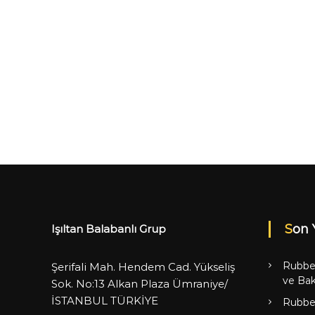
Son 
Işıltan Balabanlı Grup
Rubbe
Şerifali Mah. Hendem Cad. Yükseliş
ve Bak
Sok. No:13 Alkan Plaza Ümraniye/
İSTANBUL TÜRKİYE
Rubbe