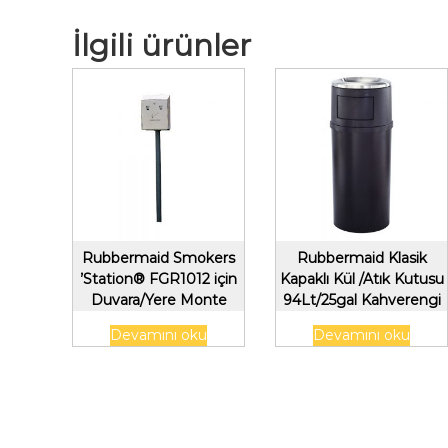
İlgili ürünler
Rubbermaid Smokers
Rubbermaid Klasik
’Station® FGR1012 için
Kapaklı Kül /Atık Kutusu
Duvara/Yere Monte
94Lt/25gal Kahverengi
Topraklama Direği
Devamını oku
Devamını oku