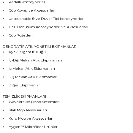
Pedallı Konteynerler
Çöp Kovası ve Aksesuarları
Untouchable® ve Duvar Tipi Konteynerler
Geri Dönüşüm Konteynerleri ve Aksesuarları
Çöp Poşetleri
DEKORATİF ATIK YÖNETİM EKİPMANLARI
Ayaklı Sigara Küllüğü
İç-Dış Mekan Atık Ekipmanları
İç Mekan Atık Ekipmanları
Dış Mekan Atık Ekipmanları
Diğer Ekipmanlar
TEMİZLİK EKİPMANLARI
Wavebrake® Mop Sistemleri
Islak Mop Aksesuarları
Kuru Mop ve Aksesuarları
Hygen™ Mikrofiber Ürünler