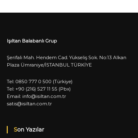
Işıltan Balabanlı Grup
Şerifali Mah. Hendem Cad. Yükseliş Sok. No:13 Alkan
Plaza Ümraniye/İSTANBUL TÜRKİYE
Tel:
0850 777 0 500
(Türkiye)
Tel:
+90 (216) 527 11 55
(Pbx)
Email:
info@isiltan.com.tr
satis@isiltan.com.tr
Son Yazılar