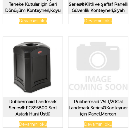
Teneke Kutular için Geri
Series®Kilitli ve Şeffaf Panelli
Dönüşüm Konteyneri,Koyu
Güvenlik Konteyneri,Siyah
Yeşil
Devamını oku
Devamını oku
Rubbermaid Landmark
Rubbermaid 75Lt/20Gal
Series® FG395800 Sert
Landmark Series®Konteyner
Astarlı Huni Üstlü
için Panel,Mercan
Konteyner,Siyah
Devamını oku
Devamını oku