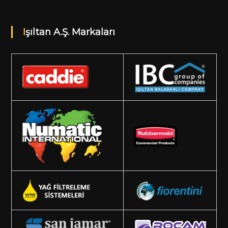
Işıltan A.Ş. Markaları