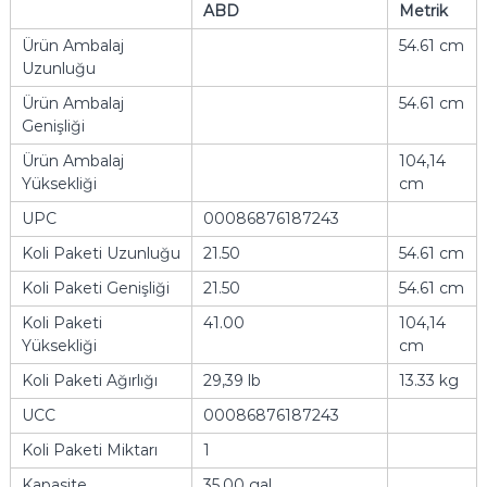
ABD
Metrik
Ürün Ambalaj
54.61 cm
Uzunluğu
Ürün Ambalaj
54.61 cm
Genişliği
Ürün Ambalaj
104,14
Yüksekliği
cm
UPC
00086876187243
Koli Paketi Uzunluğu
21.50
54.61 cm
Koli Paketi Genişliği
21.50
54.61 cm
Koli Paketi
41.00
104,14
Yüksekliği
cm
Koli Paketi Ağırlığı
29,39 lb
13.33 kg
UCC
00086876187243
Koli Paketi Miktarı
1
Kapasite
35,00 gal