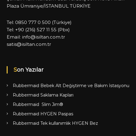
Plaza Ümraniye/İSTANBUL TÜRKİYE
Tel:
0850 777 0 500
(Türkiye)
Tel:
+90 (216) 527 11 55
(Pbx)
Email:
info@isiltan.com.tr
satis@isiltan.com.tr
Son Yazılar
Rubbermaid Bebek Alt Değiştirme ve Bakım İstasyonu
Rubbermaid Saklama Kapları
Rubbermaid Slim Jim®
Rubbermaid HYGEN Paspas
Rubbermaid Tek kullanımlık HYGEN Bez