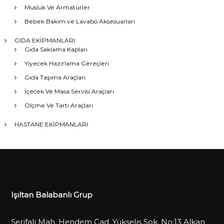
Musluk Ve Armatürler
Bebek Bakım ve Lavabo Aksesuarları
GIDA EKİPMANLARI
Gıda Saklama Kapları
Yiyecek Hazırlama Gereçleri
Gıda Taşıma Araçları
İçecek Ve Masa Servisi Araçları
Ölçme Ve Tartı Araçları
HASTANE EKİPMANLARI
Işıltan Balabanlı Grup
Şerifali Mah. Hendem Cad. Yükseliş Sok. No:13 Alkan