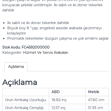
koruyacak şekilde üretilmiştir.
İki sabit ve iki döner tekerlek
dahildir
İki sabit ve iki döner tekerlek dahildir.
Büyük boy 8 ”çap, engebeli arazide arabada gezinmeyi
kolaylaştırır
Pnömatik tekerlekler düzgün çalışma ve şok emilimi sağlar
Stok kodu:
FG4592000000
Kategoriler:
Hizmet Ve Servis Arabaları
Açıklama
Açıklama
ABD
Metrik
Ürün Ambalaj Uzunluğu
18.82 inç
47.80 cm
Ürün Ambalaj Genişliği
12.57 inç
31.93 cm