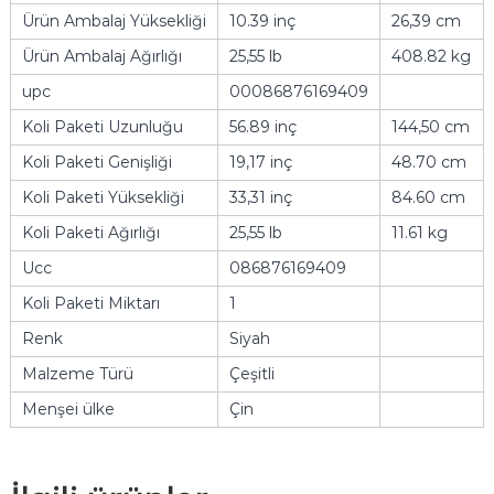
Ürün Ambalaj Yüksekliği
10.39 inç
26,39 cm
Ürün Ambalaj Ağırlığı
25,55 lb
408.82 kg
upc
00086876169409
Koli Paketi Uzunluğu
56.89 inç
144,50 cm
Koli Paketi Genişliği
19,17 inç
48.70 cm
Koli Paketi Yüksekliği
33,31 inç
84.60 cm
Koli Paketi Ağırlığı
25,55 lb
11.61 kg
Ucc
086876169409
Koli Paketi Miktarı
1
Renk
Siyah
Malzeme Türü
Çeşitli
Menşei ülke
Çin