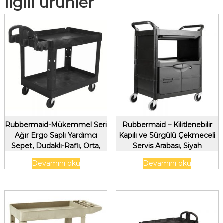
İlgili ürünler
Rubbermaid-Mükemmel Seri
Rubbermaid – Kilitlenebilir
Ağır Ergo Saplı Yardımcı
Kapılı ve Sürgülü Çekmeceli
Sepet, Dudaklı-Raflı, Orta,
Servis Arabası, Siyah
Siyah
Devamını oku
Devamını oku