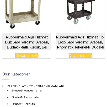
Rubbermaid Ağır Hizmet
Rubbermaid Ağır Hizmet Tipi
Düz Saplı Yardımcı Arabası,
Ergo Saplı Yardımcı Arabası,
Dudaklı-Raflı, Küçük, Bej
Pnömatik Tekerlekli, Dudaklı
Raflı, Orta, Siyah
Devamını oku
Devamını oku
Ürün Kategorileri
YARDIMCI ATIK YÖNETİM EKİPMANLARI
Brute® Konteynerleri
Brute® Aksesuarları
Brute® Rollouts