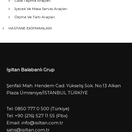
Gıda Taşıma Araçları
İçecek Ve Masa Servisi Araçları
Ölçme Ve Tartı Araçları
HASTANE EKİPMANLARI
Işıltan Balabanlı Grup
Şerifali Mah. Hendem Cad. Yükseliş Sok. No:13 Alkan
Plaza Ümraniye/İSTANBUL TÜRKİYE
Tel:
0850 777 0 500
(Türkiye)
Tel:
+90 (216) 527 11 55
(Pbx)
Email:
info@isiltan.com.tr
satis@isiltan.com.tr