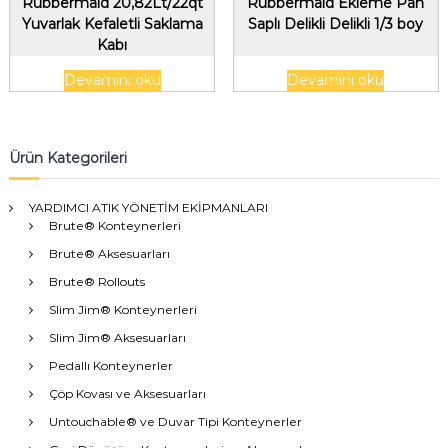
Rubbermaid 20,82Lt/22qt
Rubbermaid Ekleme Pan
Yuvarlak Kefaletli Saklama
Saplı Delikli Delikli 1/3 boy
Kabı
Devamını oku
Devamını oku
Ürün Kategorileri
YARDIMCI ATIK YÖNETİM EKİPMANLARI
Brute® Konteynerleri
Brute® Aksesuarları
Brute® Rollouts
Slim Jim® Konteynerleri
Slim Jim® Aksesuarları
Pedallı Konteynerler
Çöp Kovası ve Aksesuarları
Untouchable® ve Duvar Tipi Konteynerler