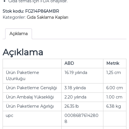
Gıda temas için FDA onaylıdır.
Stok kodu:
FG214P86AMBR
Kategoriler:
Gıda Saklama Kapları
Açıklama
Açıklama
ABD
Metrik
Ürün Paketleme
16.19 yılında
1,25 cm
Uzunluğu
Ürün Paketleme Genişliği
3.18 yılında
6.00 cm
Ürün Ambalaj Yüksekliği
2.20 yılında
1.00 cm
Ürün Paketleme Ağırlığı
26.35 lb
6.38 kg
upc
0008687614280
8