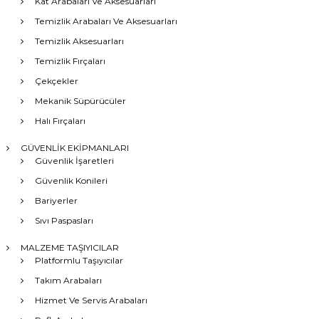
Kat Arabaları Ve Aksesuarları
Temizlik Arabaları Ve Aksesuarları
Temizlik Aksesuarları
Temizlik Fırçaları
Çekçekler
Mekanik Süpürücüler
Halı Fırçaları
GÜVENLİK EKİPMANLARI
Güvenlik İşaretleri
Güvenlik Konileri
Bariyerler
Sıvı Paspasları
MALZEME TAŞIYICILAR
Platformlu Taşıyıcılar
Takım Arabaları
Hizmet Ve Servis Arabaları