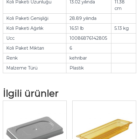
Koli Paketi Uzunluğu
13.02 yılında
11.38
cm
Koli Paketi Genişliği
28.89 yılında
Koli Paketi Ağırlık
16.51 lb
5.13 kg
Ucc
10086876142805
Koli Paket Miktarı
6
Renk
kehribar
Malzeme Türü
Plastik
İlgili ürünler