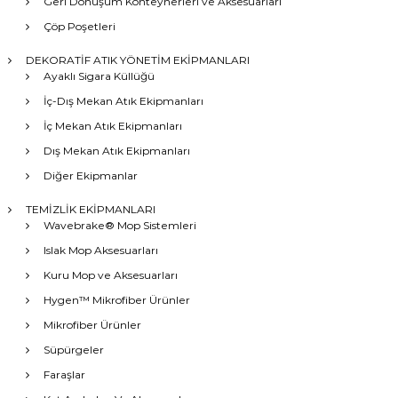
Geri Dönüşüm Konteynerleri ve Aksesuarları
Çöp Poşetleri
DEKORATİF ATIK YÖNETİM EKİPMANLARI
Ayaklı Sigara Küllüğü
İç-Dış Mekan Atık Ekipmanları
İç Mekan Atık Ekipmanları
Dış Mekan Atık Ekipmanları
Diğer Ekipmanlar
TEMİZLİK EKİPMANLARI
Wavebrake® Mop Sistemleri
Islak Mop Aksesuarları
Kuru Mop ve Aksesuarları
Hygen™ Mikrofiber Ürünler
Mikrofiber Ürünler
Süpürgeler
Faraşlar