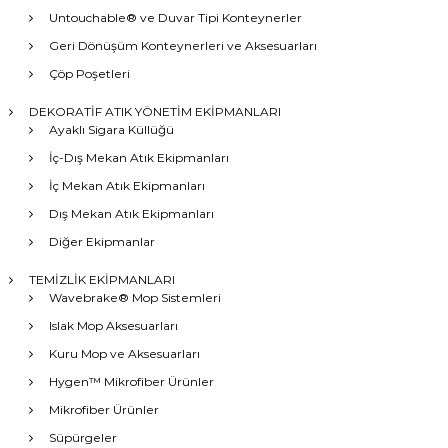
Untouchable® ve Duvar Tipi Konteynerler
Geri Dönüşüm Konteynerleri ve Aksesuarları
Çöp Poşetleri
DEKORATİF ATIK YÖNETİM EKİPMANLARI
Ayaklı Sigara Küllüğü
İç-Dış Mekan Atık Ekipmanları
İç Mekan Atık Ekipmanları
Dış Mekan Atık Ekipmanları
Diğer Ekipmanlar
TEMİZLİK EKİPMANLARI
Wavebrake® Mop Sistemleri
Islak Mop Aksesuarları
Kuru Mop ve Aksesuarları
Hygen™ Mikrofiber Ürünler
Mikrofiber Ürünler
Süpürgeler