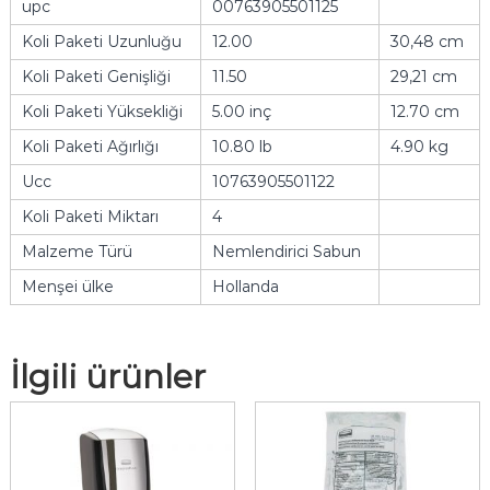
upc
00763905501125
Koli Paketi Uzunluğu
12.00
30,48 cm
Koli Paketi Genişliği
11.50
29,21 cm
Koli Paketi Yüksekliği
5.00 inç
12.70 cm
Koli Paketi Ağırlığı
10.80 lb
4.90 kg
Ucc
10763905501122
Koli Paketi Miktarı
4
Malzeme Türü
Nemlendirici Sabun
Menşei ülke
Hollanda
İlgili ürünler