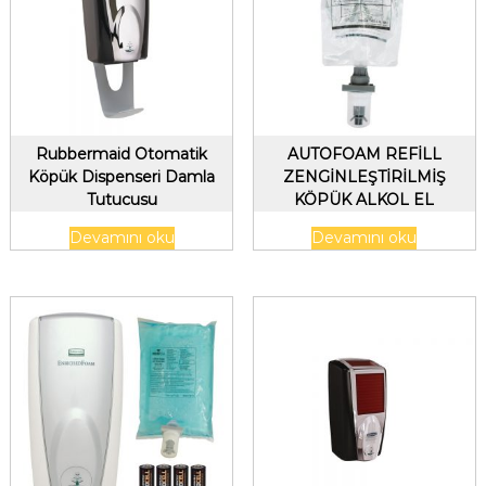
Rubbermaid Otomatik
AUTOFOAM REFİLL
Köpük Dispenseri Damla
ZENGİNLEŞTİRİLMİŞ
Tutucusu
KÖPÜK ALKOL EL
DEZENFEKTANI
Devamını oku
Devamını oku