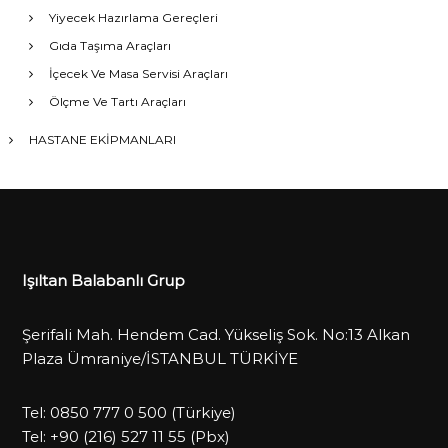
Yiyecek Hazırlama Gereçleri
Gıda Taşıma Araçları
İçecek Ve Masa Servisi Araçları
Ölçme Ve Tartı Araçları
HASTANE EKİPMANLARI
Işıltan Balabanlı Grup
Şerifali Mah. Hendem Cad. Yükseliş Sok. No:13 Alkan
Plaza Ümraniye/İSTANBUL TÜRKİYE
Tel:
0850 777 0 500
(Türkiye)
Tel:
+90 (216) 527 11 55
(Pbx)