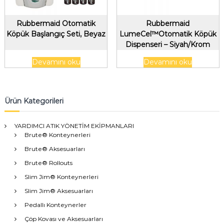
Rubbermaid Otomatik
Rubbermaid
Köpük Başlangıç Seti, Beyaz
LumeCel™Otomatik Köpük
Dispenseri – Siyah/Krom
Devamını oku
Devamını oku
Ürün Kategorileri
YARDIMCI ATIK YÖNETİM EKİPMANLARI
Brute® Konteynerleri
Brute® Aksesuarları
Brute® Rollouts
Slim Jim® Konteynerleri
Slim Jim® Aksesuarları
Pedallı Konteynerler
Çöp Kovası ve Aksesuarları