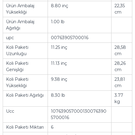
Ürün Ambalaj
8.80 inç
22,35
Yüksekliği
cm
Ürün Ambalaj
1.00 lb
Ağırlığı
upc
00763905700016
Koli Paketi
11.25 inç
28,58
Uzunluğu
cm
Koli Paketi
11.13 inç
28,26
Genişliği
cm
Koli Paketi
9.38 inç
23,81
Yüksekliği
cm
Koli Paketi Ağırlığı
8.30 lb
3.77
kg
Ucc
107639057000130076390
5700016
Koli Paketi Miktarı
6