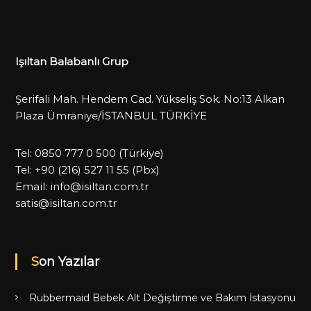
Işıltan Balabanlı Grup
Şerifali Mah. Hendem Cad. Yükseliş Sok. No:13 Alkan
Plaza Ümraniye/İSTANBUL TÜRKİYE
Tel:
0850 777 0 500
(Türkiye)
Tel:
+90 (216) 527 11 55
(Pbx)
Email:
info@isiltan.com.tr
satis@isiltan.com.tr
Son Yazılar
Rubbermaid Bebek Alt Değiştirme ve Bakım İstasyonu