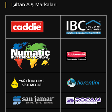
Işıltan A.Ş. Markaları