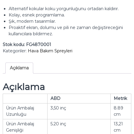
Alternatif kokular koku yorgunluğunu ortadan kaldırır.
Kolay, esnek programlama.
Şık, modern tasarımlar.
Proaktif ekran, dolumu ve pili ne zaman değiştireceğini
kullanıcılara bildirmez.
Stok kodu:
FG4870001
Kategoriler:
Hava Bakım Spreyleri
Açıklama
Açıklama
ABD
Metrik
Ürün Ambalaj
3,50 inç
8.89
Uzunluğu
cm
Ürün Ambalaj
5.20 inç
13,21
Genişliği
cm