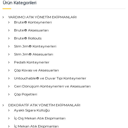
Ürün Kategorileri
YARDIMCI ATIK YÖNETİM EKİPMANLARI
Brute® Konteynerleri
Brute® Aksesuarları
Brute® Rollouts
Slim Jim® Konteynerleri
Slim Jim® Aksesuarları
Pedallı Konteynerler
Çöp Kovası ve Aksesuarları
Untouchable® ve Duvar Tipi Konteynerler
Geri Dönüşüm Konteynerleri ve Aksesuarları
Çöp Poşetleri
DEKORATİF ATIK YÖNETİM EKİPMANLARI
Ayaklı Sigara Küllüğü
İç-Dış Mekan Atık Ekipmanları
İç Mekan Atık Ekipmanları