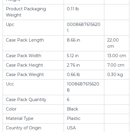
Product Packaging
0.11 lb
Weight
Upc
0008687615620
1
Case Pack Length
8.66 in
22.00
cm
Case Pack Width
5.12 in
13.00 cm
Case Pack Height
2.76 in
7.00 cm
Case Pack Weight
0.66 lb
0.30 kg
Ucc
1008687615620
8
Case Pack Quantity
6
Color
Black
Material Type
Plastic
Country of Origin
USA