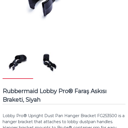
Rubbermaid Lobby Pro® Faraş Askısı
Braketi, Siyah
Lobby Pro® Upright Dust Pan Hanger Bracket FG253500 is a
hanger bracket that attaches to lobby dustpan handles.
Hanger bracket mounts to Brute® container rim for easy