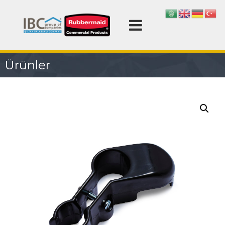
İ
ç
R
e
u
r
b
i
b
ğ
Ürünler
e
e
r
g
m
e
ç
a
i
d
T
ü
r
k
i
y
e