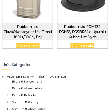
Rubbermaid
Rubbermaid FGMT32,
Plaza®Konteyner Üst Tepsili
FGH55, FGSBR54’e Uyumlu
189Lt/50Gal, Bej
Kubbe Üst,Siyah
Devamını oku
Devamını oku
Ürün Kategorileri
YARDIMCI ATIK YÖNETİM EKİPMANLARI
Brute® Konteynerleri
Brute® Aksesuarları
Brute® Rollouts
Slim Jim® Konteynerleri
Slim Jim® Aksesuarları