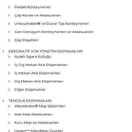
Pedallı Konteynerler
Çöp Kovası ve Aksesuarları
Untouchable® ve Duvar Tipi Konteynerler
Geri Dönüşüm Konteynerleri ve Aksesuarları
Çöp Poşetleri
DEKORATİF ATIK YÖNETİM EKİPMANLARI
Ayaklı Sigara Küllüğü
İç-Dış Mekan Atık Ekipmanları
İç Mekan Atık Ekipmanları
Dış Mekan Atık Ekipmanları
Diğer Ekipmanlar
TEMİZLİK EKİPMANLARI
Wavebrake® Mop Sistemleri
Islak Mop Aksesuarları
Kuru Mop ve Aksesuarları
Hygen™ Mikrofiber Ürünler