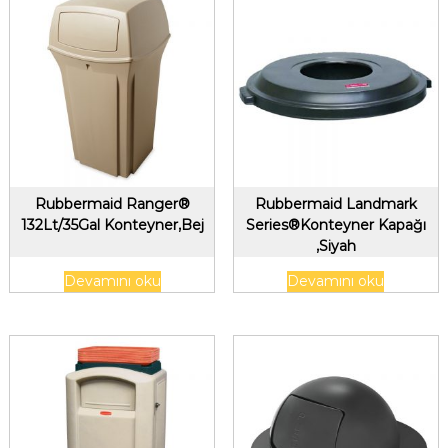
Rubbermaid Ranger®
Rubbermaid Landmark
132Lt/35Gal Konteyner,Bej
Series®Konteyner Kapağı
,Siyah
Devamını oku
Devamını oku