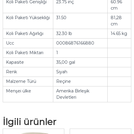
Koli Paketi Genişliği
23.75 inç
60.96
cm
Koli Paketi Yüksekliği
31.50
81,28
cm
Koli Paketi Ağırlığı
32.30 lb
14.65 kg
Ucc
00086876166880
Koli Paketi Miktarı
1
Kapasite
35,00 gal
Renk
Siyah
Malzeme Türü
Reçine
Menşei ülke
Amerika Birleşik
Devletleri
İlgili ürünler