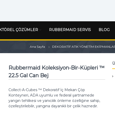
KTÖREL ÇÖZÜMLER
RUBBERMAID SERVİS
BLOG
Ana Sayfa
DEKORATİF ATIK YÖNETİM EKİPMANLAR
Ü
Rubbermaid Koleksiyon-Bir-Küpleri ™
22.5 Gal Can Bej
Collect-A-Cubes ™ Dekoratif İç Mekan Çöp
Konteyneri, ADA uyumlu ve federal şartnamede
yangın tehlikesi ve yanıcılık önleme özelliğine sahip,
özelleştirilebilir, yangına dayanıklı bir çelik haznedir.