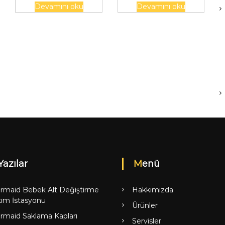
Devamını oku
Devamını oku
Yazılar
Menü
rmaid Bebek Alt Değiştirme
Hakkımızda
ım İstasyonu
Ürünler
rmaid Saklama Kapları
Servisler