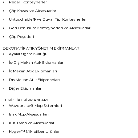
Pedallı Konteynerler
Çöp Kovası ve Aksesuarları
Untouchable® ve Duvar Tipi Konteynerler
Geri Dönüşüm Konteynerleri ve Aksesuarları
Çöp Poşetleri
DEKORATİF ATIK YÖNETİM EKİPMANLARI
Ayaklı Sigara Küllüğü
İç-Dış Mekan Atık Ekipmanları
İç Mekan Atık Ekipmanları
Dış Mekan Atık Ekipmanları
Diğer Ekipmanlar
TEMİZLİK EKİPMANLARI
Wavebrake® Mop Sistemleri
Islak Mop Aksesuarları
Kuru Mop ve Aksesuarları
Hygen™ Mikrofiber Ürünler