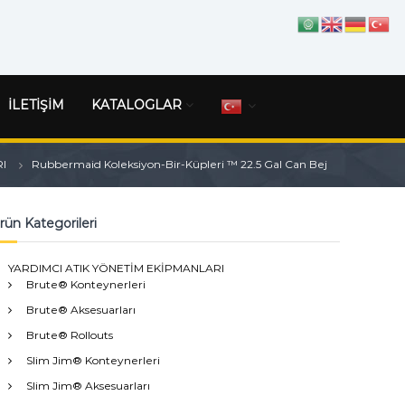
İLETİŞİM
KATALOGLAR
I
Rubbermaid Koleksiyon-Bir-Küpleri ™ 22.5 Gal Can Bej
rün Kategorileri
YARDIMCI ATIK YÖNETİM EKİPMANLARI
Brute® Konteynerleri
Brute® Aksesuarları
Brute® Rollouts
Slim Jim® Konteynerleri
Slim Jim® Aksesuarları