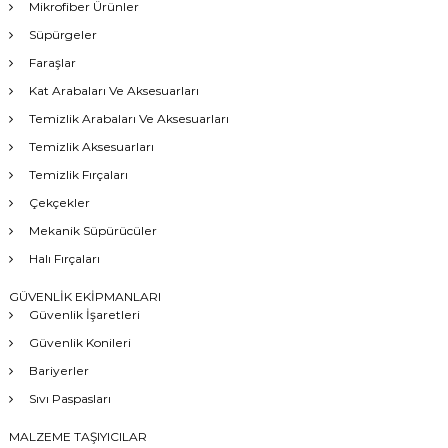
Mikrofiber Ürünler
Süpürgeler
Faraşlar
Kat Arabaları Ve Aksesuarları
Temizlik Arabaları Ve Aksesuarları
Temizlik Aksesuarları
Temizlik Fırçaları
Çekçekler
Mekanik Süpürücüler
Halı Fırçaları
GÜVENLİK EKİPMANLARI
Güvenlik İşaretleri
Güvenlik Konileri
Bariyerler
Sıvı Paspasları
MALZEME TAŞIYICILAR