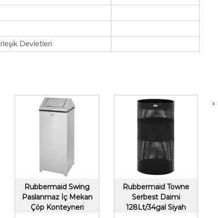
leşik Devletleri
Rubbermaid Swing
Rubbermaid Towne
Paslanmaz İç Mekan
Serbest Daimi
Çöp Konteyneri
128Lt/34gal Siyah
90Lt/24Gal