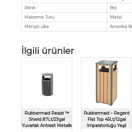
Renk
Bej
Malzeme Türü
Metal
Menşei ülke
Amerika Bir
İlgili ürünler
Rubbermaid Resist ™
Rubbermaid – Regent
Shield 87Lt/23gal
Flat Top 45Lt/12gal
Yuvarlak Antrasit Metalik
İmparatorluğu Yeşil
/ Stardust Gümüş
Parlatıcısı