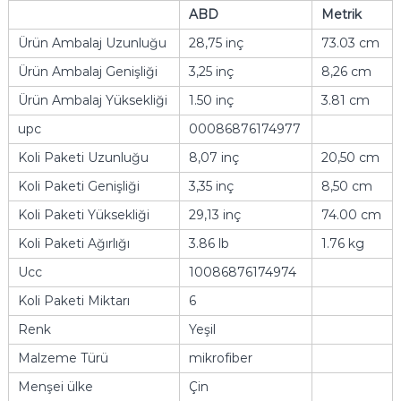
ABD
Metrik
Ürün Ambalaj Uzunluğu
28,75 inç
73.03 cm
Ürün Ambalaj Genişliği
3,25 inç
8,26 cm
Ürün Ambalaj Yüksekliği
1.50 inç
3.81 cm
upc
00086876174977
Koli Paketi Uzunluğu
8,07 inç
20,50 cm
Koli Paketi Genişliği
3,35 inç
8,50 cm
Koli Paketi Yüksekliği
29,13 inç
74.00 cm
Koli Paketi Ağırlığı
3.86 lb
1.76 kg
Ucc
10086876174974
Koli Paketi Miktarı
6
Renk
Yeşil
Malzeme Türü
mikrofiber
Menşei ülke
Çin