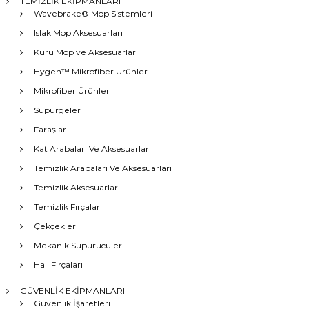
TEMİZLİK EKİPMANLARI
Wavebrake® Mop Sistemleri
Islak Mop Aksesuarları
Kuru Mop ve Aksesuarları
Hygen™ Mikrofiber Ürünler
Mikrofiber Ürünler
Süpürgeler
Faraşlar
Kat Arabaları Ve Aksesuarları
Temizlik Arabaları Ve Aksesuarları
Temizlik Aksesuarları
Temizlik Fırçaları
Çekçekler
Mekanik Süpürücüler
Halı Fırçaları
GÜVENLİK EKİPMANLARI
Güvenlik İşaretleri