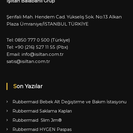
Işıltan Balabanlı Grup
Şerifali Mah. Hendem Cad. Yükseliş Sok. No:13 Alkan
Plaza Ümraniye/İSTANBUL TÜRKİYE
Tel:
0850 777 0 500
(Türkiye)
Tel:
+90 (216) 527 11 55
(Pbx)
Email:
info@isiltan.com.tr
satis@isiltan.com.tr
Son Yazılar
Rubbermaid Bebek Alt Değiştirme ve Bakım İstasyonu
Rubbermaid Saklama Kapları
Rubbermaid Slim Jim®
Rubbermaid HYGEN Paspas