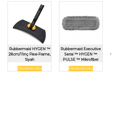
Rubbermaid HYGEN ™
Rubbermaid Executive
28cm/11inç Flexi-Frame,
Serisi ™ HYGEN ™
Siyah
PULSE ™ Mikrofiber
Tozluk, Tek Taraflı, Siyah
Devamını oku
Devamını oku