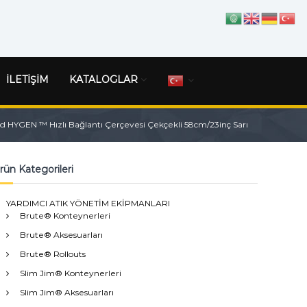
İLETİŞİM
KATALOGLAR
 HYGEN ™ Hızlı Bağlantı Çerçevesi Çekçekli 58cm/23inç Sarı
rün Kategorileri
YARDIMCI ATIK YÖNETİM EKİPMANLARI
Brute® Konteynerleri
Brute® Aksesuarları
Brute® Rollouts
Slim Jim® Konteynerleri
Slim Jim® Aksesuarları