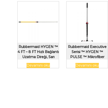
Rubbermaid HYGEN ™
Rubbermaid Executive
4 FT – 8 FT Hızlı Bağlantı
Serisi ™ HYGEN ™
Uzatma Direği, Sarı
PULSE ™ Mikrofiber
Mop Çerçeve, Tek
Devamını oku
Devamını oku
Taraflı, Siyah