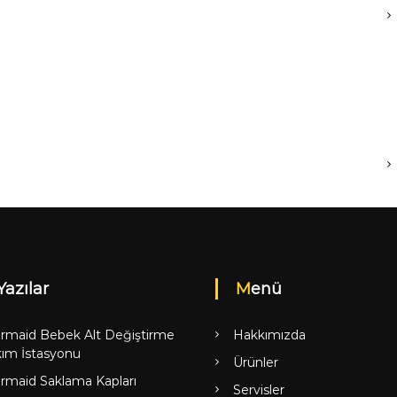
Yazılar
Menü
rmaid Bebek Alt Değiştirme
Hakkımızda
ım İstasyonu
Ürünler
rmaid Saklama Kapları
Servisler