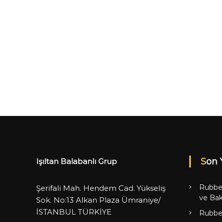
Son 
Işıltan Balabanlı Grup
Rubbe
Şerifali Mah. Hendem Cad. Yükseliş
ve Bak
Sok. No:13 Alkan Plaza Ümraniye/
İSTANBUL TÜRKİYE
Rubbe