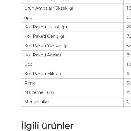
Ürün Ambalaj Yüksekliği
1.
upc
0
Koli Paketi Uzunluğu
24
Koli Paketi Genişliği
7.
Koli Paketi Yüksekliği
5.
Koli Paketi Ağırlığı
8,
Ucc
1
Koli Paketi Miktarı
6
Renk
Sa
Malzeme Türü
A
Menşei ülke
Çi
İlgili ürünler