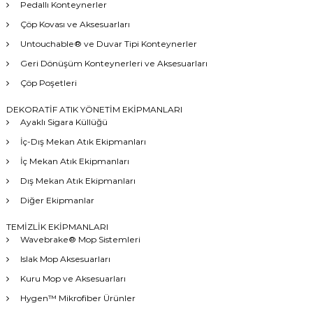
Pedallı Konteynerler
Çöp Kovası ve Aksesuarları
Untouchable® ve Duvar Tipi Konteynerler
Geri Dönüşüm Konteynerleri ve Aksesuarları
Çöp Poşetleri
DEKORATİF ATIK YÖNETİM EKİPMANLARI
Ayaklı Sigara Küllüğü
İç-Dış Mekan Atık Ekipmanları
İç Mekan Atık Ekipmanları
Dış Mekan Atık Ekipmanları
Diğer Ekipmanlar
TEMİZLİK EKİPMANLARI
Wavebrake® Mop Sistemleri
Islak Mop Aksesuarları
Kuru Mop ve Aksesuarları
Hygen™ Mikrofiber Ürünler