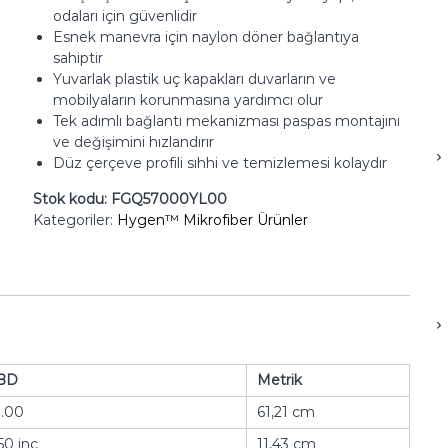
odaları için güvenlidir
Esnek manevra için naylon döner bağlantıya
sahiptir
Yuvarlak plastik uç kapakları duvarların ve
mobilyaların korunmasına yardımcı olur
Tek adımlı bağlantı mekanizması paspas montajını
ve değişimini hızlandırır
Düz çerçeve profili sıhhi ve temizlemesi kolaydır
Stok kodu:
FGQ57000YL00
Kategoriler:
Hygen™ Mikrofiber Ürünler
BD
Metrik
3.00
61,21 cm
50 inç
11,43 cm