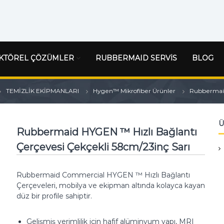
KTÖREL ÇÖZÜMLER
RUBBERMAID SERVİS
BLOG
TEMİZLİK EKİPMANLARI
Hygen™ Mikrofiber Ürünler
Rubbermaid
Ü
Rubbermaid HYGEN ™ Hızlı Bağlantı
Çerçevesi Çekçekli 58cm/23inç Sarı
Rubbermaid Commercial HYGEN ™ Hızlı Bağlantı
Çerçeveleri, mobilya ve ekipman altında kolayca kayan
düz bir profile sahiptir.
Gelişmiş verimlilik için hafif alüminyum yapı, MRI