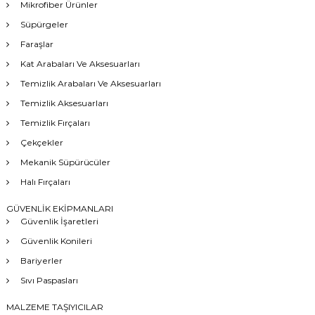
Mikrofiber Ürünler
Süpürgeler
Faraşlar
Kat Arabaları Ve Aksesuarları
Temizlik Arabaları Ve Aksesuarları
Temizlik Aksesuarları
Temizlik Fırçaları
Çekçekler
Mekanik Süpürücüler
Halı Fırçaları
GÜVENLİK EKİPMANLARI
Güvenlik İşaretleri
Güvenlik Konileri
Bariyerler
Sıvı Paspasları
MALZEME TAŞIYICILAR