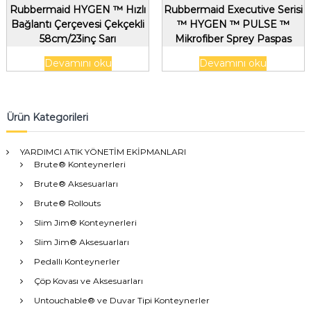
Rubbermaid HYGEN ™ Hızlı
Rubbermaid Executive Serisi
Bağlantı Çerçevesi Çekçekli
™ HYGEN ™ PULSE ™
58cm/23inç Sarı
Mikrofiber Sprey Paspas
Çerçevesi, Çift Taraflı, Gümüş
Devamını oku
Devamını oku
Ürün Kategorileri
YARDIMCI ATIK YÖNETİM EKİPMANLARI
Brute® Konteynerleri
Brute® Aksesuarları
Brute® Rollouts
Slim Jim® Konteynerleri
Slim Jim® Aksesuarları
Pedallı Konteynerler
Çöp Kovası ve Aksesuarları
Untouchable® ve Duvar Tipi Konteynerler