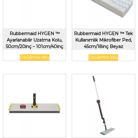
Rubbermaid HYGEN ™
Rubbermaid HYGEN ™ Tek
Ayarlanabilir Uzatma Kolu,
Kullanımlık Mikrofiber Ped,
50cm/20inç – 101cm/40inç
45cm/18inç Beyaz
Sarı
Devamını oku
Devamını oku