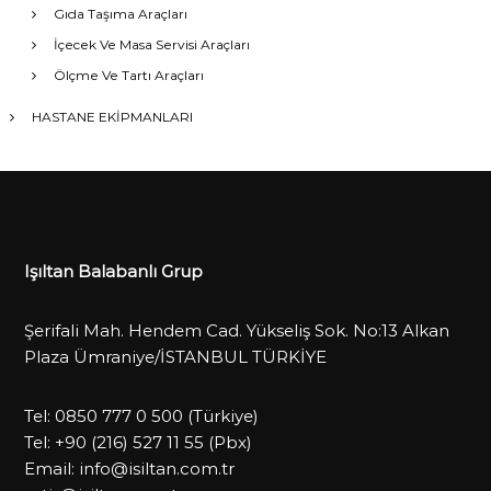
Gıda Taşıma Araçları
İçecek Ve Masa Servisi Araçları
Ölçme Ve Tartı Araçları
HASTANE EKİPMANLARI
Işıltan Balabanlı Grup
Şerifali Mah. Hendem Cad. Yükseliş Sok. No:13 Alkan
Plaza Ümraniye/İSTANBUL TÜRKİYE
Tel:
0850 777 0 500
(Türkiye)
Tel:
+90 (216) 527 11 55
(Pbx)
Email:
info@isiltan.com.tr