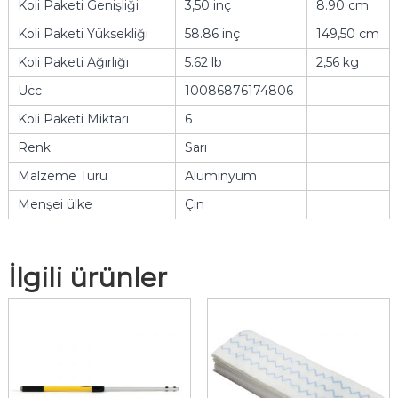
Koli Paketi Genişliği
3,50 inç
8.90 cm
Koli Paketi Yüksekliği
58.86 inç
149,50 cm
Koli Paketi Ağırlığı
5.62 lb
2,56 kg
Ucc
10086876174806
Koli Paketi Miktarı
6
Renk
Sarı
Malzeme Türü
Alüminyum
Menşei ülke
Çin
İlgili ürünler