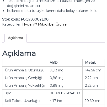
Tek adımlı bağlantı mekanizması paspas montajını ve
değişimini hızlandırır
Kullanıcı dostu tutuş kullanımı daha kolay kullanım kolu
Stok kodu:
FGQ75000YL00
Kategoriler:
Hygen™ Mikrofiber Ürünler
Açıklama
Açıklama
ABD
Metrik
Ürün Ambalaj Uzunluğu
56,13 inç
142,56 cm
Ürün Ambalaj Genişliği
0,88 inç
2.22 cm
Ürün Ambalaj Yüksekliği
0,88 inç
2.22 cm
upc
00086876174809
Koli Paketi Uzunluğu
4.17 inç
10.60 cm