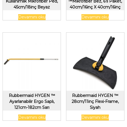
Kullanımlık Mikrofiber Ped,
™Mikrofiber Bez, 6’lı Paket,
45cm/18inç Beyaz
40cm/16inç X 40cm/16inç
Yeşil
Devamını oku
Devamını oku
Rubbermaid HYGEN ™
Rubbermaid HYGEN ™
Ayarlanabilir Ergo Saplı,
28cm/11inç Flexi-Frame,
121cm-182cm Sarı
Siyah
Devamını oku
Devamını oku