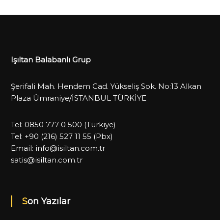
Işıltan Balabanlı Grup
Şerifali Mah. Hendem Cad. Yükseliş Sok. No:13 Alkan
Plaza Ümraniye/İSTANBUL TÜRKİYE
Tel:
0850 777 0 500
(Türkiye)
Tel:
+90 (216) 527 11 55
(Pbx)
Email:
info@isiltan.com.tr
satis@isiltan.com.tr
Son Yazılar