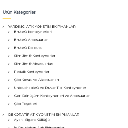
Ürün Kategorileri
YARDIMCI ATIK YÖNETİM EKİPMANLARI
Brute® Konteynerleri
Brute® Aksesuarları
Brute® Rollouts
Slim Jim® Konteynerleri
Slim Jim® Aksesuarları
Pedallı Konteynerler
Çöp Kovası ve Aksesuarları
Untouchable® ve Duvar Tipi Konteynerler
Geri Dönüşüm Konteynerleri ve Aksesuarları
Çöp Poşetleri
DEKORATİF ATIK YÖNETİM EKİPMANLARI
Ayaklı Sigara Küllüğü
İç-Dış Mekan Atık Ekipmanları