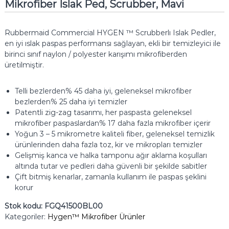
Mikrofiber Islak Ped, Scrubber, Mavi
Rubbermaid Commercial HYGEN ™ Scrubberlı Islak Pedler,
en iyi ıslak paspas performansı sağlayan, ekli bir temizleyici ile
birinci sınıf naylon / polyester karışımı mikrofiberden
üretilmiştir.
Telli bezlerden% 45 daha iyi, geleneksel mikrofiber
bezlerden% 25 daha iyi temizler
Patentli zig-zag tasarımı, her paspasta geleneksel
mikrofiber paspaslardan% 17 daha fazla mikrofiber içerir
Yoğun 3 – 5 mikrometre kaliteli fiber, geleneksel temizlik
ürünlerinden daha fazla toz, kir ve mikropları temizler
Gelişmiş kanca ve halka tamponu ağır aklama koşulları
altında tutar ve pedleri daha güvenli bir şekilde sabitler
Çift bitmiş kenarlar, zamanla kullanım ile paspas şeklini
korur
Stok kodu:
FGQ41500BL00
Kategoriler:
Hygen™ Mikrofiber Ürünler