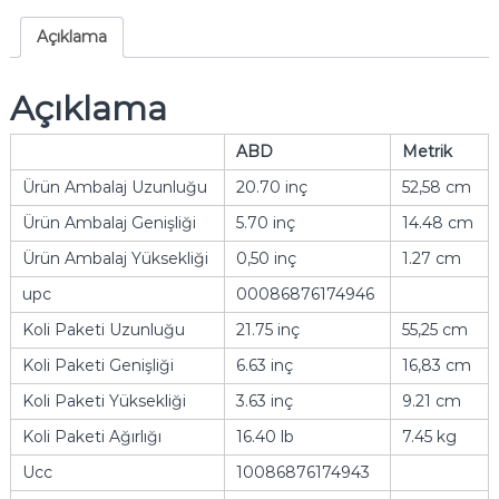
Açıklama
Açıklama
ABD
Metrik
Ürün Ambalaj Uzunluğu
20.70 inç
52,58 cm
Ürün Ambalaj Genişliği
5.70 inç
14.48 cm
Ürün Ambalaj Yüksekliği
0,50 inç
1.27 cm
upc
00086876174946
Koli Paketi Uzunluğu
21.75 inç
55,25 cm
Koli Paketi Genişliği
6.63 inç
16,83 cm
Koli Paketi Yüksekliği
3.63 inç
9.21 cm
Koli Paketi Ağırlığı
16.40 lb
7.45 kg
Ucc
10086876174943