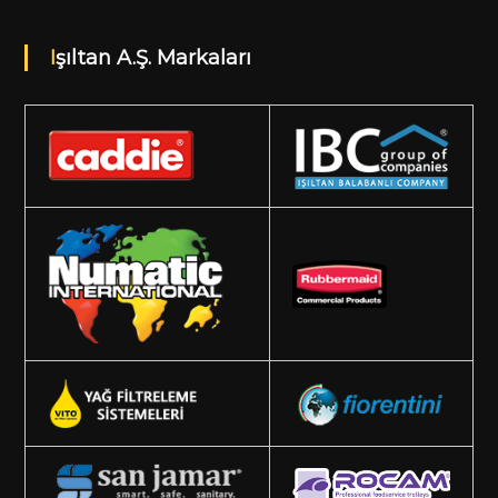
Işıltan A.Ş. Markaları