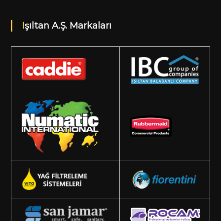
Işıltan A.Ş. Markaları