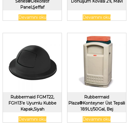
Series®Dekoratif
Dönüşüm Kovası 2’li, Mavi
Panel,Şeffaf
Devamını oku
Devamını oku
Rubbermaid FGMT22,
Rubbermaid
FGH13’e Uyumlu Kubbe
Plaza®Konteyner Üst Tepsili
Kapak,Siyah
189Lt/50Gal, Bej
Devamını oku
Devamını oku