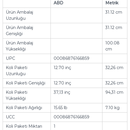
ABD
Metrik
Ürün Ambalaj
31.12 cm
Uzunluğu
Ürün Ambalaj
31.12 cm
Genişliği
Ürün Ambalaj
100.08
Yüksekliği
cm
UPC
00086876166859
Koli Paketi
12.70 inç
32,26 cm
Uzunluğu
Koli Paketi Genişliği
12.70 inç
32,26 cm
Koli Paketi
37,13 inç
94,31 cm
Yüksekliği
Koli Paketi Ağırlığı
15.65 lb
7.10 kg
UCC
00086876166859
Koli Paketi Miktarı
1