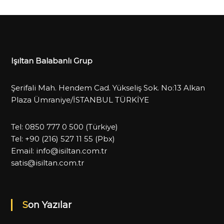
Işıltan Balabanlı Grup
Şerifali Mah. Hendem Cad. Yükseliş Sok. No:13 Alkan
Plaza Ümraniye/İSTANBUL TÜRKİYE
Tel:
0850 777 0 500
(Türkiye)
Tel:
+90 (216) 527 11 55
(Pbx)
Email:
info@isiltan.com.tr
satis@isiltan.com.tr
Son Yazılar