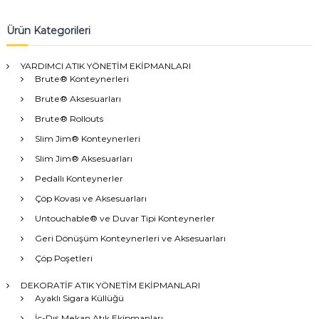
Ürün Kategorileri
YARDIMCI ATIK YÖNETİM EKİPMANLARI
Brute® Konteynerleri
Brute® Aksesuarları
Brute® Rollouts
Slim Jim® Konteynerleri
Slim Jim® Aksesuarları
Pedallı Konteynerler
Çöp Kovası ve Aksesuarları
Untouchable® ve Duvar Tipi Konteynerler
Geri Dönüşüm Konteynerleri ve Aksesuarları
Çöp Poşetleri
DEKORATİF ATIK YÖNETİM EKİPMANLARI
Ayaklı Sigara Küllüğü
İç-Dış Mekan Atık Ekipmanları