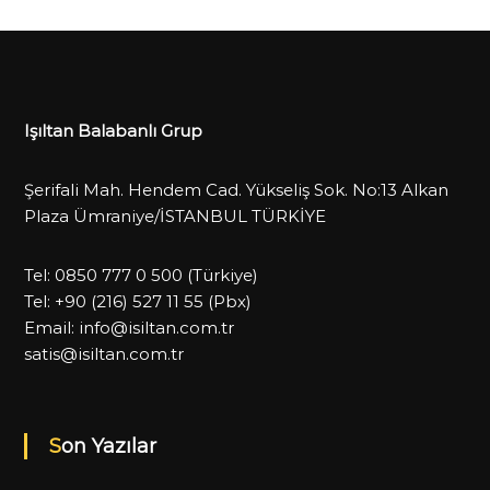
Işıltan Balabanlı Grup
Şerifali Mah. Hendem Cad. Yükseliş Sok. No:13 Alkan
Plaza Ümraniye/İSTANBUL TÜRKİYE
Tel:
0850 777 0 500
(Türkiye)
Tel:
+90 (216) 527 11 55
(Pbx)
Email:
info@isiltan.com.tr
satis@isiltan.com.tr
Son Yazılar