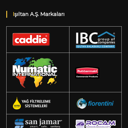
Işıltan A.Ş. Markaları