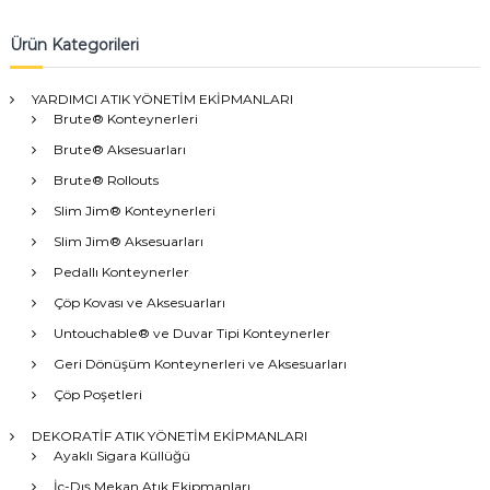
Ürün Kategorileri
YARDIMCI ATIK YÖNETİM EKİPMANLARI
Brute® Konteynerleri
Brute® Aksesuarları
Brute® Rollouts
Slim Jim® Konteynerleri
Slim Jim® Aksesuarları
Pedallı Konteynerler
Çöp Kovası ve Aksesuarları
Untouchable® ve Duvar Tipi Konteynerler
Geri Dönüşüm Konteynerleri ve Aksesuarları
Çöp Poşetleri
DEKORATİF ATIK YÖNETİM EKİPMANLARI
Ayaklı Sigara Küllüğü
İç-Dış Mekan Atık Ekipmanları