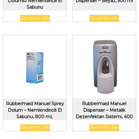
Dolumlu Nemlendiricili El
Dispenser – Beyaz, 500 ml
Sabunu
Devamını oku
Devamını oku
Rubbermaid Manuel Sprey
Rubbermaid Manuel
Dolum – Nemlendiricili El
Dispenser – Metalik
Sabunu, 800 mL
Dezenfektan Sistemi, 400
ml
Devamını oku
Devamını oku