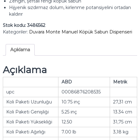
Zengin, şeftali rengi köpük sabun
Hijyenik sızdırmaz dolum, kirlenme potansiyelini ortadan
kaldırır
Stok kodu:
3486562
Kategoriler:
Duvara Monte Manuel Köpük Sabun Dispenseri
Açıklama
Açıklama
ABD
Metrik
upc
00086876208535
Koli Paketi Uzunluğu
10.75 inç
27,31 cm
Koli Paketi Genişliği
5.25 inç
13.34 cm
Koli Paketi Yüksekliği
12.50
31,75 cm
Koli Paketi Ağırlığı
7.00 lb
3,18 kg