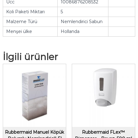
Ucc
10086876208532
Koli Paketi Miktarı
5
Malzeme Türü
Nemlendirici Sabun
Menşei ülke
Hollanda
İlgili ürünler
Rubbermaid Manuel Köpük
Rubbermaid FLex™