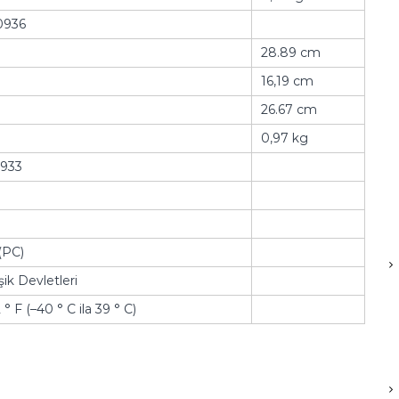
0936
28.89 cm
16,19 cm
26.67 cm
0,97 kg
933
(PC)
ik Devletleri
 ° F (–40 ° C ila 39 ° C)