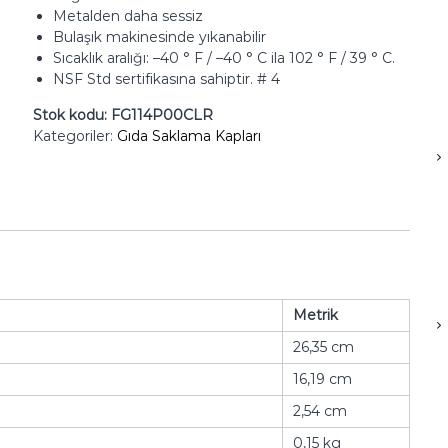
Metalden daha sessiz
Bulaşık makinesinde yıkanabilir
Sıcaklık aralığı: –40 ° F / –40 ° C ila 102 ° F / 39 ° C.
NSF Std sertifikasına sahiptir. # 4
Stok kodu:
FG114P00CLR
Kategoriler:
Gıda Saklama Kapları
Metrik
26,35 cm
16,19 cm
2,54 cm
0,15 kg