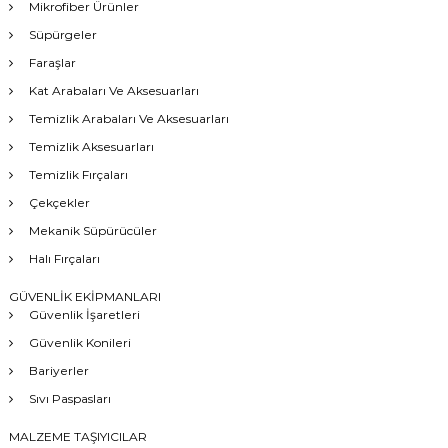
Mikrofiber Ürünler
Süpürgeler
Faraşlar
Kat Arabaları Ve Aksesuarları
Temizlik Arabaları Ve Aksesuarları
Temizlik Aksesuarları
Temizlik Fırçaları
Çekçekler
Mekanik Süpürücüler
Halı Fırçaları
GÜVENLİK EKİPMANLARI
Güvenlik İşaretleri
Güvenlik Konileri
Bariyerler
Sıvı Paspasları
MALZEME TAŞIYICILAR