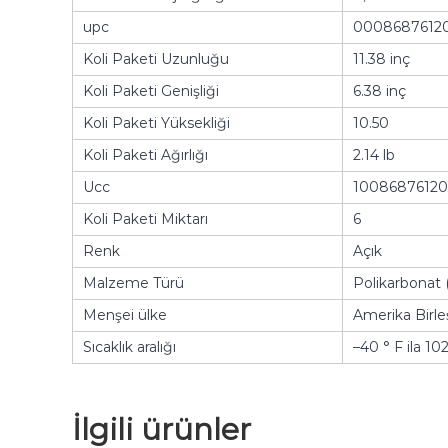
upc
0008687612
Koli Paketi Uzunluğu
11.38 inç
Koli Paketi Genişliği
6.38 inç
Koli Paketi Yüksekliği
10.50
Koli Paketi Ağırlığı
2.14 lb
Ucc
10086876120
Koli Paketi Miktarı
6
Renk
Açık
Malzeme Türü
Polikarbonat 
Menşei ülke
Amerika Birleş
Sıcaklık aralığı
–40 ° F ila 102
İlgili ürünler