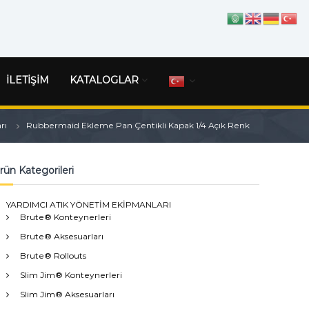
İLETİŞİM
KATALOGLAR
rı
Rubbermaid Ekleme Pan Çentikli Kapak 1/4 Açık Renk
rün Kategorileri
YARDIMCI ATIK YÖNETİM EKİPMANLARI
Brute® Konteynerleri
Brute® Aksesuarları
Brute® Rollouts
Slim Jim® Konteynerleri
Slim Jim® Aksesuarları