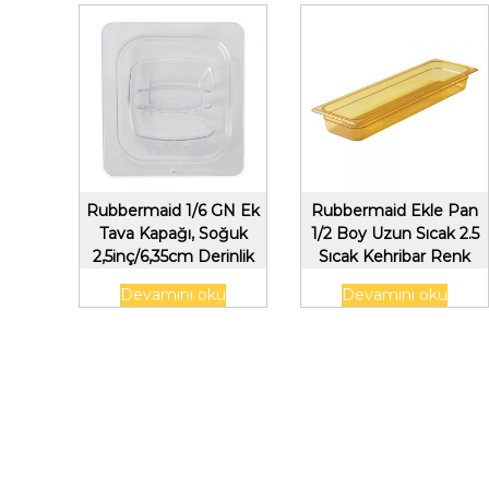
Rubbermaid 1/6 GN Ek
Rubbermaid Ekle Pan
Tava Kapağı, Soğuk
1/2 Boy Uzun Sıcak 2.5
2,5inç/6,35cm Derinlik
Sıcak Kehribar Renk
,Şeffaf
Devamını oku
Devamını oku