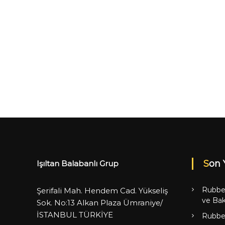
Son 
Işıltan Balabanlı Grup
Rubbe
Şerifali Mah. Hendem Cad. Yükseliş
ve Bak
Sok. No:13 Alkan Plaza Ümraniye/
İSTANBUL TÜRKİYE
Rubbe