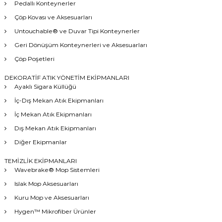
Pedallı Konteynerler
Çöp Kovası ve Aksesuarları
Untouchable® ve Duvar Tipi Konteynerler
Geri Dönüşüm Konteynerleri ve Aksesuarları
Çöp Poşetleri
DEKORATİF ATIK YÖNETİM EKİPMANLARI
Ayaklı Sigara Küllüğü
İç-Dış Mekan Atık Ekipmanları
İç Mekan Atık Ekipmanları
Dış Mekan Atık Ekipmanları
Diğer Ekipmanlar
TEMİZLİK EKİPMANLARI
Wavebrake® Mop Sistemleri
Islak Mop Aksesuarları
Kuru Mop ve Aksesuarları
Hygen™ Mikrofiber Ürünler