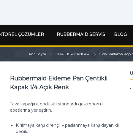
KTÖREL ÇÖZÜMLER
RUBBERMAID SERVİS
BLOG
Ana Sayfa
GIDA EKİPMANLARI
Gıda Saklama Kapla
Ü
Rubbermaid Ekleme Pan Çentikli
Kapak 1/4 Açık Renk
Tava kapağını, endüstri standardı gastronorm
ebatlarına yerleştirin.
Kırılmaya karşı dirençli – paslanmaya karşı dayanıklı
değildir