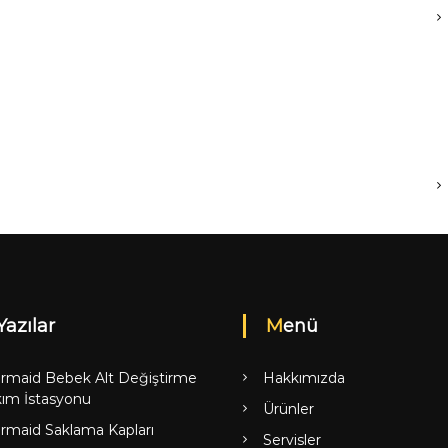
Yazılar
Menü
rmaid Bebek Alt Değiştirme
Hakkımızda
ım İstasyonu
Ürünler
rmaid Saklama Kapları
Servisler