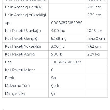
Ürün Ambalaj Genişliği
2.79 cm
Ürün Ambalaj Yüksekliği
2.79 cm
upc
00086876186086
Koli Paketi Uzunluğu
4.00 inç
10,16 cm
Koli Paketi Genişliği
52.88 inç
134.30 cm
Koli Paketi Yüksekliği
3.00 inç
7.62 cm
Koli Paketi Ağırlığı
5.00 lb
2.27 kg
Ucc
10086876186083
Koli Paketi Miktarı
6
Renk
Sarı
Malzeme Türü
Çelik
Menşei ülke
Çin