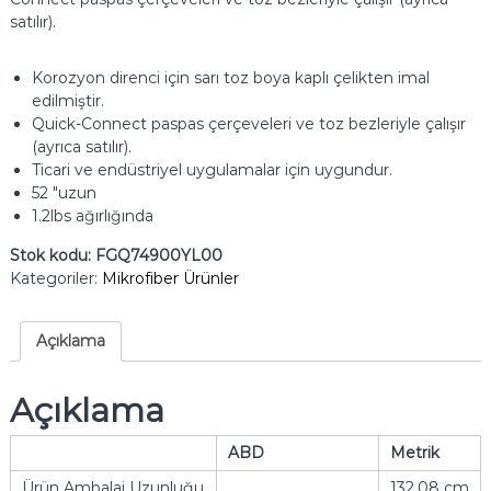
satılır).
Korozyon direnci için sarı toz boya kaplı çelikten imal
edilmiştir.
Quick-Connect paspas çerçeveleri ve toz bezleriyle çalışır
(ayrıca satılır).
Ticari ve endüstriyel uygulamalar için uygundur.
52 "uzun
1.2lbs ağırlığında
Stok kodu:
FGQ74900YL00
Kategoriler:
Mikrofiber Ürünler
Açıklama
Açıklama
ABD
Metrik
Ürün Ambalaj Uzunluğu
132.08 cm