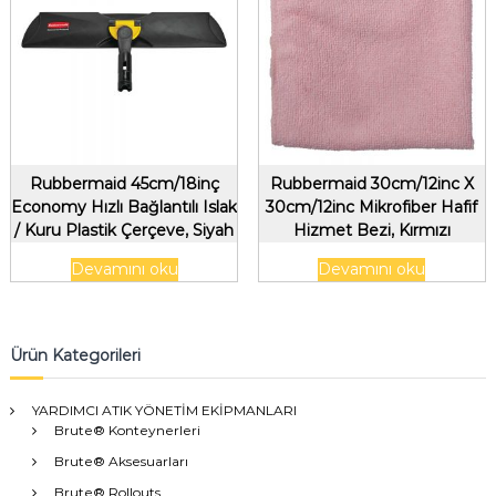
Rubbermaid 45cm/18inç
Rubbermaid 30cm/12inc X
Economy Hızlı Bağlantılı Islak
30cm/12inc Mikrofiber Hafif
/ Kuru Plastik Çerçeve, Siyah
Hizmet Bezi, Kırmızı
Devamını oku
Devamını oku
Ürün Kategorileri
YARDIMCI ATIK YÖNETİM EKİPMANLARI
Brute® Konteynerleri
Brute® Aksesuarları
Brute® Rollouts