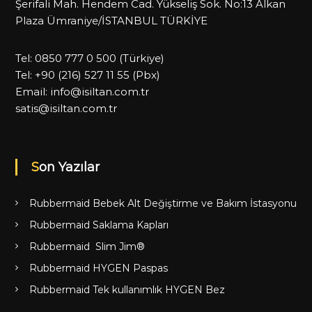
Şerifali Mah. Hendem Cad. Yükseliş Sok. No:13 Alkan
Plaza Ümraniye/İSTANBUL TÜRKİYE
Tel:
0850 777 0 500
(Türkiye)
Tel:
+90 (216) 527 11 55
(Pbx)
Email:
info@isiltan.com.tr
satis@isiltan.com.tr
Son Yazılar
Rubbermaid Bebek Alt Değiştirme ve Bakım İstasyonu
Rubbermaid Saklama Kapları
Rubbermaid Slim Jim®
Rubbermaid HYGEN Paspas
Rubbermaid Tek kullanımlık HYGEN Bez