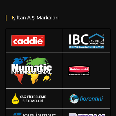
Işıltan A.Ş. Markaları