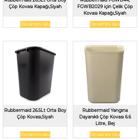
Rubbermaid 26.5Lt Orta Boy
Rubbermaid FGWB44,
Çöp Kovası Kapağı,Siyah
FGWB2029 için Çelik Çöp
Kovası Kapağı,Siyah
Devamını oku
Devamını oku
Rubbermaid 26.5Lt Orta Boy
Rubbermaid Yangına
Çöp Kovası,Siyah
Dayanıklı Çöp Kovası 6.6
Litre, Bej
Devamını oku
Devamını oku