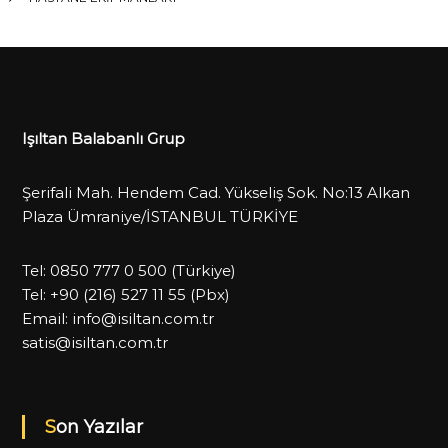
Işıltan Balabanlı Grup
Şerifali Mah. Hendem Cad. Yükseliş Sok. No:13 Alkan
Plaza Ümraniye/İSTANBUL TÜRKİYE
Tel:
0850 777 0 500
(Türkiye)
Tel:
+90 (216) 527 11 55
(Pbx)
Email:
info@isiltan.com.tr
satis@isiltan.com.tr
Son Yazılar