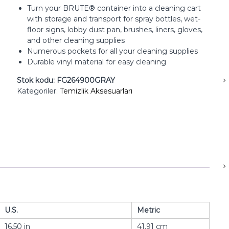
Turn your BRUTE® container into a cleaning cart
with storage and transport for spray bottles, wet-
floor signs, lobby dust pan, brushes, liners, gloves,
and other cleaning supplies
Numerous pockets for all your cleaning supplies
Durable vinyl material for easy cleaning
Stok kodu:
FG264900GRAY
Kategoriler:
Temizlik Aksesuarları
U.S.
Metric
16.50 in
41.91 cm