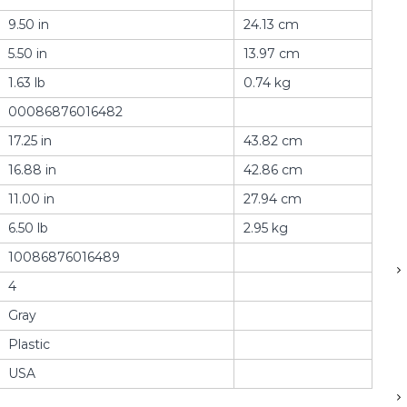
9.50 in
24.13 cm
5.50 in
13.97 cm
1.63 lb
0.74 kg
00086876016482
17.25 in
43.82 cm
16.88 in
42.86 cm
11.00 in
27.94 cm
6.50 lb
2.95 kg
10086876016489
4
Gray
Plastic
USA