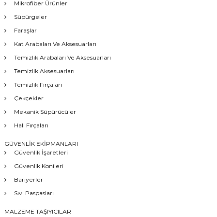
Mikrofiber Ürünler
Süpürgeler
Faraşlar
Kat Arabaları Ve Aksesuarları
Temizlik Arabaları Ve Aksesuarları
Temizlik Aksesuarları
Temizlik Fırçaları
Çekçekler
Mekanik Süpürücüler
Halı Fırçaları
GÜVENLİK EKİPMANLARI
Güvenlik İşaretleri
Güvenlik Konileri
Bariyerler
Sıvı Paspasları
MALZEME TAŞIYICILAR