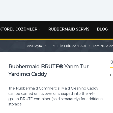
KTÖREL ÇÖZÜMLER
RUBBERMAID SERVİS
BLOG
Ana Sayfa
TEMİZLİK EKİPMANLARI
Temizlik Akse
Ü
Rubbermaid BRUTE® Yarım Tur
Yardımcı Caddy
The Rubbermaid Commercial Maid Cleaning Caddy
can be carried on its own or snapped into the 44-
gallon BRUTE container (sold separately) for additional
storage.