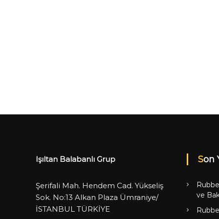
Son 
Işıltan Balabanlı Grup
Rubbe
Şerifali Mah. Hendem Cad. Yükseliş
ve Bak
Sok. No:13 Alkan Plaza Ümraniye/
İSTANBUL TÜRKİYE
Rubbe