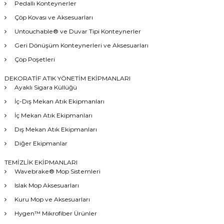
Pedallı Konteynerler
Çöp Kovası ve Aksesuarları
Untouchable® ve Duvar Tipi Konteynerler
Geri Dönüşüm Konteynerleri ve Aksesuarları
Çöp Poşetleri
DEKORATİF ATIK YÖNETİM EKİPMANLARI
Ayaklı Sigara Küllüğü
İç-Dış Mekan Atık Ekipmanları
İç Mekan Atık Ekipmanları
Dış Mekan Atık Ekipmanları
Diğer Ekipmanlar
TEMİZLİK EKİPMANLARI
Wavebrake® Mop Sistemleri
Islak Mop Aksesuarları
Kuru Mop ve Aksesuarları
Hygen™ Mikrofiber Ürünler