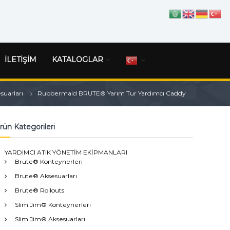
İLETİŞİM
KATALOGLAR
suarları
Rubbermaid BRUTE® Yarım Tur Yardımcı Caddy
rün Kategorileri
YARDIMCI ATIK YÖNETİM EKİPMANLARI
Brute® Konteynerleri
Brute® Aksesuarları
Brute® Rollouts
Slim Jim® Konteynerleri
Slim Jim® Aksesuarları