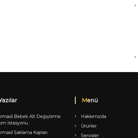
Yazılar
Menü
rmaid Bebek Alt Değiştirme
Hakkımızda
ım İstasyonu
Ürünler
rmaid Saklama Kapları
Servisler