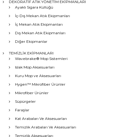
DEKORATİF ATIK YÖNETİM EKİPMANLARI
Ayaklı Sigara Küllüğü
İç-Dış Mekan Atık Ekipmanları
İç Mekan Atık Ekipmanları
Dış Mekan Atık Ekipmanları
Diğer Ekipmanlar
TEMİZLİK EKİPMANLARI
Wavebrake® Mop Sistemleri
Islak Mop Aksesuarları
Kuru Mop ve Aksesuarları
Hygen™ Mikrofiber Ürünler
Mikrofiber Ürünler
Süpürgeler
Faraşlar
Kat Arabaları Ve Aksesuarları
Temizlik Arabaları Ve Aksesuarları
Temizlik Aksesuarları