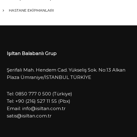
HASTANE EKİPMANLARI
Işıltan Balabanlı Grup
Şerifali Mah. Hendem Cad. Yükseliş Sok. No:13 Alkan
Plaza Ümraniye/İSTANBUL TÜRKİYE
Tel:
0850 777 0 500
(Türkiye)
Tel:
+90 (216) 527 11 55
(Pbx)
Email:
info@isiltan.com.tr
satis@isiltan.com.tr