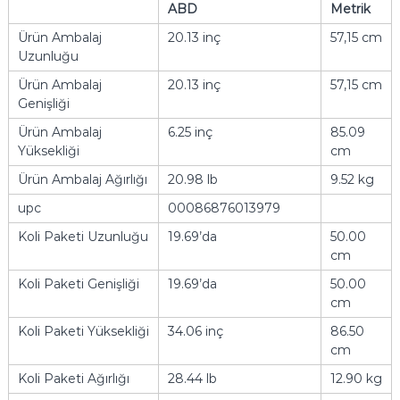
ABD
Metrik
Ürün Ambalaj
20.13 inç
57,15 cm
Uzunluğu
Ürün Ambalaj
20.13 inç
57,15 cm
Genişliği
Ürün Ambalaj
6.25 inç
85.09
Yüksekliği
cm
Ürün Ambalaj Ağırlığı
20.98 lb
9.52 kg
upc
00086876013979
Koli Paketi Uzunluğu
19.69’da
50.00
cm
Koli Paketi Genişliği
19.69’da
50.00
cm
Koli Paketi Yüksekliği
34.06 inç
86.50
cm
Koli Paketi Ağırlığı
28.44 lb
12.90 kg