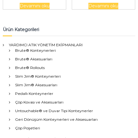
Devamını oku
Devamını oku
Ürün Kategorileri
YARDIMCI ATIK YÖNETİM EKİPMANLARI
Brute® Konteynerleri
Brute® Aksesuarları
Brute® Rollouts
Slim Jim® Konteynerleri
Slim Jim® Aksesuarları
Pedallı Konteynerler
Çöp Kovası ve Aksesuarları
Untouchable® ve Duvar Tipi Konteynerler
Geri Dönüşüm Konteynerleri ve Aksesuarları
Çöp Poşetleri