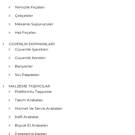
Temizlik Fırçaları
Çekçekler
Mekanik Süpürücüler
Halı Fırçaları
GÜVENLİK EKİPMANLARI
Güvenlik İşaretleri
Güvenlik Konileri
Bariyerler
Sıvı Paspasları
MALZEME TAŞIYICILAR
Platformlu Taşıyıcılar
Takım Arabaları
Hizmet Ve Servis Arabaları
Raflı Arabalar
Büyük El Arabaları
Depolama Kapları