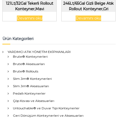
121Lt/32Gal Tekerli Rollout
246Lt/65Gal Gizli Belge Atık
Konteyner,Mavi
Rollout Konteyner,Gri
Devamını oku
Devamını oku
Ürün Kategorileri
YARDIMCI ATIK YÖNETİM EKİPMANLARI
Brute® Konteynerleri
Brute® Aksesuarları
Brute® Rollouts
Slim Jim® Konteynerleri
Slim Jim® Aksesuarları
Pedallı Konteynerler
Çöp Kovası ve Aksesuarları
Untouchable® ve Duvar Tipi Konteynerler
Geri Dönüşüm Konteynerleri ve Aksesuarları