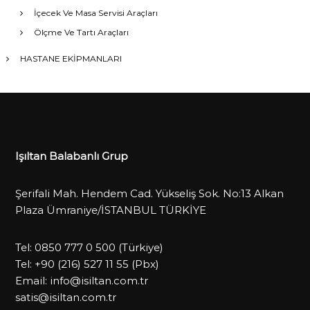
İçecek Ve Masa Servisi Araçları
Ölçme Ve Tartı Araçları
HASTANE EKİPMANLARI
Işıltan Balabanlı Grup
Şerifali Mah. Hendem Cad. Yükseliş Sok. No:13 Alkan
Plaza Ümraniye/İSTANBUL TÜRKİYE
Tel:
0850 777 0 500
(Türkiye)
Tel:
+90 (216) 527 11 55
(Pbx)
Email:
info@isiltan.com.tr
satis@isiltan.com.tr