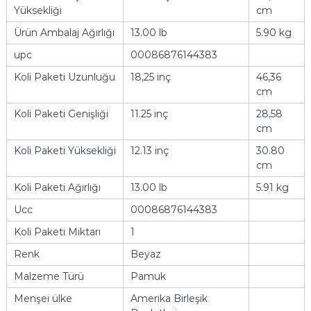
Yüksekliği
cm
Ürün Ambalaj Ağırlığı
13.00 lb
5.90 kg
upc
00086876144383
Koli Paketi Uzunluğu
18,25 inç
46,36
cm
Koli Paketi Genişliği
11.25 inç
28,58
cm
Koli Paketi Yüksekliği
12.13 inç
30.80
cm
Koli Paketi Ağırlığı
13.00 lb
5.91 kg
Ucc
00086876144383
Koli Paketi Miktarı
1
Renk
Beyaz
Malzeme Türü
Pamuk
Menşei ülke
Amerika Birleşik