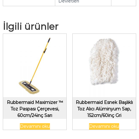
Devletleri
İlgili ürünler
Rubbermaid Maximizer ™
Rubbermaid Esnek Başlıklı
Toz Paspası Çerçevesi,
Toz Alıcı Alüminyum Sap,
60cm/24inç Sarı
152cm/60inç Gri
Devamını oku
Devamını oku