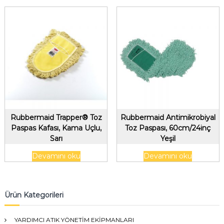
Rubbermaid Trapper® Toz
Rubbermaid Antimikrobiyal
Paspas Kafası, Kama Uçlu,
Toz Paspası, 60cm/24inç
Sarı
Yeşil
Devamını oku
Devamını oku
Ürün Kategorileri
YARDIMCI ATIK YÖNETİM EKİPMANLARI