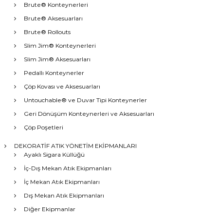
Brute® Konteynerleri
Brute® Aksesuarları
Brute® Rollouts
Slim Jim® Konteynerleri
Slim Jim® Aksesuarları
Pedallı Konteynerler
Çöp Kovası ve Aksesuarları
Untouchable® ve Duvar Tipi Konteynerler
Geri Dönüşüm Konteynerleri ve Aksesuarları
Çöp Poşetleri
DEKORATİF ATIK YÖNETİM EKİPMANLARI
Ayaklı Sigara Küllüğü
İç-Dış Mekan Atık Ekipmanları
İç Mekan Atık Ekipmanları
Dış Mekan Atık Ekipmanları
Diğer Ekipmanlar