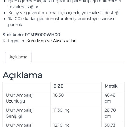
İşlem görmemiş, kesilmiş 4 katlı pamuk ipliği mükemmel
toz alma sağlar
Kolay ve güvenli oturması için içeri kaydırmalı stil desteği
% 100'e kadar geri dönüştürülmüş, endüstriyel sonrası
pamuk
Stok kodu:
FGM15000WH00
Kategoriler:
Kuru Mop ve Aksesuarları
Açıklama
Açıklama
BİZE
Metrik
Ürün Ambalaj
18.30
46.48
Uzunluğu
cm
Ürün Ambalaj
11.30 inç
28.70
Genişliği
cm
Ürün Ambalaj
12.10 inç
30,73