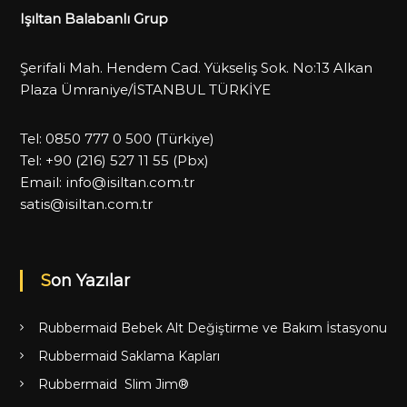
Işıltan Balabanlı Grup
Şerifali Mah. Hendem Cad. Yükseliş Sok. No:13 Alkan
Plaza Ümraniye/İSTANBUL TÜRKİYE
Tel:
0850 777 0 500
(Türkiye)
Tel:
+90 (216) 527 11 55
(Pbx)
Email:
info@isiltan.com.tr
satis@isiltan.com.tr
Son Yazılar
Rubbermaid Bebek Alt Değiştirme ve Bakım İstasyonu
Rubbermaid Saklama Kapları
Rubbermaid Slim Jim®