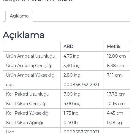
Açıklama
Açıklama
ABD
Metrik
Ürün Ambalaj Uzunluğu
4.75 inç
12.00 cm
Ürün Ambalaj Genişliği
3,30 inç
8.38 cm
Ürün Ambalaj Yüksekliği
2,80 inç
7.11 cm
upc
00086876212921
Koli Paketi Uzunluğu
7.00 inç
17.78 cm
Koli Paketi Genişliği
4.00 inç
10,16 cm
Koli Paketi Yüksekliği
1,75 inç
4.45 cm
Koli Paketi Ağırlığı
0,40 lb
0,18 kg
Ucc
00086876212921