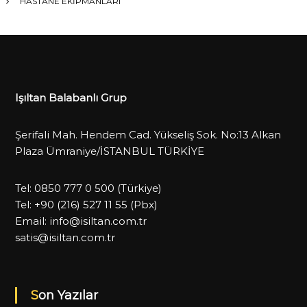
HASTANE EKİPMANLARI
Işıltan Balabanlı Grup
Şerifali Mah. Hendem Cad. Yükseliş Sok. No:13 Alkan
Plaza Ümraniye/İSTANBUL TÜRKİYE
Tel:
0850 777 0 500
(Türkiye)
Tel:
+90 (216) 527 11 55
(Pbx)
Email:
info@isiltan.com.tr
satis@isiltan.com.tr
Son Yazılar