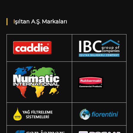
Işıltan A.Ş. Markaları