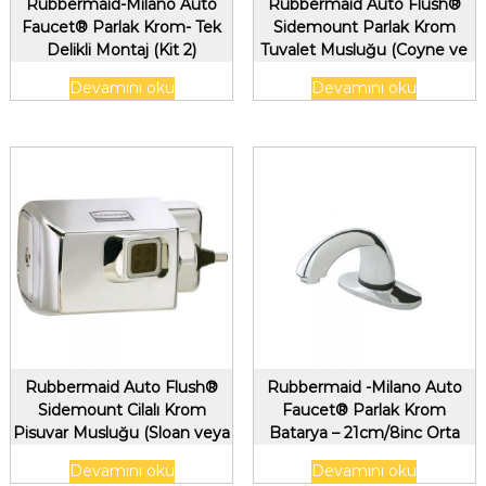
Rubbermaid-Milano Auto
Rubbermaid Auto Flush®
Faucet® Parlak Krom- Tek
Sidemount Parlak Krom
Delikli Montaj (Kit 2)
Tuvalet Musluğu (Coyne ve
Delany Flushboy Vanalarına
Devamını oku
Devamını oku
uyar)
Rubbermaid Auto Flush®
Rubbermaid -Milano Auto
Sidemount Cilalı Krom
Faucet® Parlak Krom
Pisuvar Musluğu (Sloan veya
Batarya – 21cm/8inc Orta
Zurn Flush Vanalara uyar)
Takım, Kit 3
Devamını oku
Devamını oku