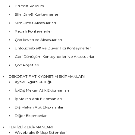
Brute® Rollouts
Slim Jim® Konteynerleri
Slim Jim® Aksesuarları
Pedallı Konteynerler
Çöp Kovası ve Aksesuarları
Untouchable® ve Duvar Tipi Konteynerler
Geri Dönüşüm Konteynerleri ve Aksesuarları
Çöp Poşetleri
DEKORATİF ATIK YÖNETİM EKİPMANLARI
Ayaklı Sigara Küllüğü
İç-Dış Mekan Atık Ekipmanları
İç Mekan Atık Ekipmanları
Dış Mekan Atık Ekipmanları
Diğer Ekipmanlar
TEMİZLİK EKİPMANLARI
Wavebrake® Mop Sistemleri