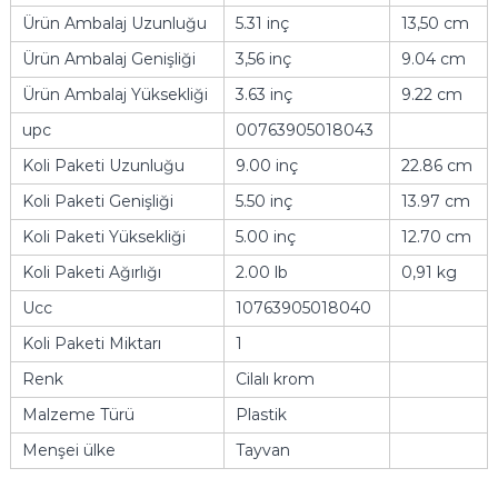
Ürün Ambalaj Uzunluğu
5.31 inç
13,50 cm
Ürün Ambalaj Genişliği
3,56 inç
9.04 cm
Ürün Ambalaj Yüksekliği
3.63 inç
9.22 cm
upc
00763905018043
Koli Paketi Uzunluğu
9.00 inç
22.86 cm
Koli Paketi Genişliği
5.50 inç
13.97 cm
Koli Paketi Yüksekliği
5.00 inç
12.70 cm
Koli Paketi Ağırlığı
2.00 lb
0,91 kg
Ucc
10763905018040
Koli Paketi Miktarı
1
Renk
Cilalı krom
Malzeme Türü
Plastik
Menşei ülke
Tayvan