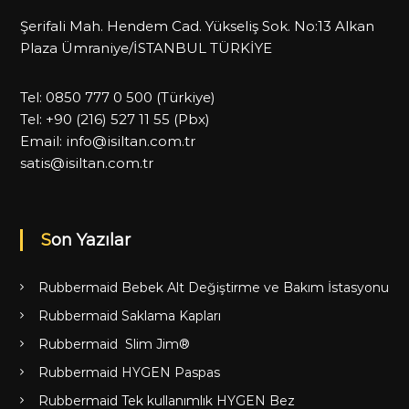
Şerifali Mah. Hendem Cad. Yükseliş Sok. No:13 Alkan
Plaza Ümraniye/İSTANBUL TÜRKİYE
Tel:
0850 777 0 500
(Türkiye)
Tel:
+90 (216) 527 11 55
(Pbx)
Email:
info@isiltan.com.tr
satis@isiltan.com.tr
Son Yazılar
Rubbermaid Bebek Alt Değiştirme ve Bakım İstasyonu
Rubbermaid Saklama Kapları
Rubbermaid Slim Jim®
Rubbermaid HYGEN Paspas
Rubbermaid Tek kullanımlık HYGEN Bez