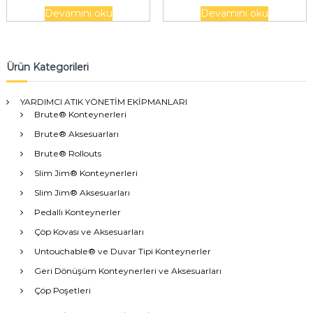
Orta, Merdiven Tutucu, Siyah
Devamını oku
Devamını oku
Ürün Kategorileri
YARDIMCI ATIK YÖNETİM EKİPMANLARI
Brute® Konteynerleri
Brute® Aksesuarları
Brute® Rollouts
Slim Jim® Konteynerleri
Slim Jim® Aksesuarları
Pedallı Konteynerler
Çöp Kovası ve Aksesuarları
Untouchable® ve Duvar Tipi Konteynerler
Geri Dönüşüm Konteynerleri ve Aksesuarları
Çöp Poşetleri