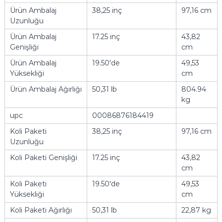
Ürün Ambalaj
38,25 inç
97,16 cm
Uzunluğu
Ürün Ambalaj
17.25 inç
43,82
Genişliği
cm
Ürün Ambalaj
19.50'de
49,53
Yüksekliği
cm
Ürün Ambalaj Ağırlığı
50,31 lb
804.94
kg
upc
00086876184419
Koli Paketi
38,25 inç
97,16 cm
Uzunluğu
Koli Paketi Genişliği
17.25 inç
43,82
cm
Koli Paketi
19.50'de
49,53
Yüksekliği
cm
Koli Paketi Ağırlığı
50,31 lb
22,87 kg