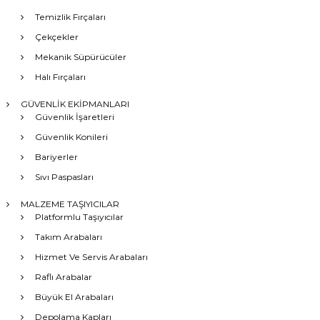
Temizlik Fırçaları
Çekçekler
Mekanik Süpürücüler
Halı Fırçaları
GÜVENLİK EKİPMANLARI
Güvenlik İşaretleri
Güvenlik Konileri
Bariyerler
Sıvı Paspasları
MALZEME TAŞIYICILAR
Platformlu Taşıyıcılar
Takım Arabaları
Hizmet Ve Servis Arabaları
Raflı Arabalar
Büyük El Arabaları
Depolama Kapları