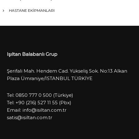
HASTANE EKİPMANLARI
Işıltan Balabanlı Grup
Şerifali Mah. Hendem Cad. Yükseliş Sok. No:13 Alkan
Plaza Ümraniye/İSTANBUL TÜRKİYE
Tel:
0850 777 0 500
(Türkiye)
Tel:
+90 (216) 527 11 55
(Pbx)
Email:
info@isiltan.com.tr
satis@isiltan.com.tr