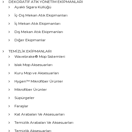
DEKORATİF ATIK YÖNETİM EKİPMANLARI
Ayaklı Sigara Küllüğü
İç-Dış Mekan Atık Ekipmanları
İç Mekan Atık Ekipmanları
Dış Mekan Atık Ekipmanları
Diğer Ekipmanlar
TEMİZLİK EKİPMANLARI
Wavebrake® Mop Sistemleri
Islak Mop Aksesuarları
Kuru Mop ve Aksesuarları
Hygen™ Mikrofiber Ürünler
Mikrofiber Ürünler
Süpürgeler
Faraşlar
Kat Arabaları Ve Aksesuarları
Temizlik Arabaları Ve Aksesuarları
Temizlik Aksesuarları