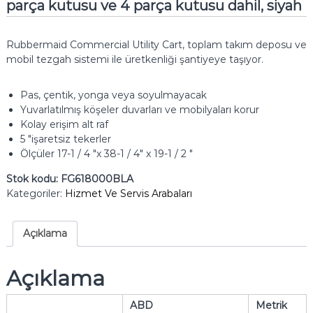
parça kutusu ve 4 parça kutusu dahil, siyah
Rubbermaid Commercial Utility Cart, toplam takım deposu ve
mobil tezgah sistemi ile üretkenliği şantiyeye taşıyor.
Pas, çentik, yonga veya soyulmayacak
Yuvarlatılmış köşeler duvarları ve mobilyaları korur
Kolay erişim alt raf
5 "işaretsiz tekerler
Ölçüler 17-1 / 4 "x 38-1 / 4" x 19-1 / 2 "
Stok kodu:
FG618000BLA
Kategoriler:
Hizmet Ve Servis Arabaları
Açıklama
Açıklama
ABD
Metrik