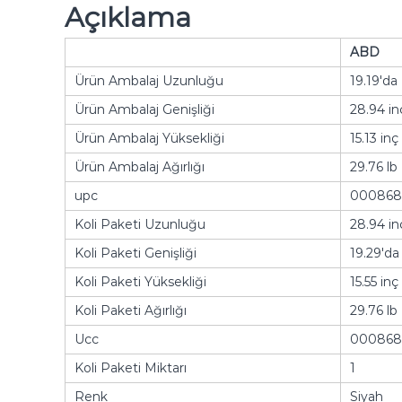
Açıklama
ABD
Ürün Ambalaj Uzunluğu
19.19'da
Ürün Ambalaj Genişliği
28.94 in
Ürün Ambalaj Yüksekliği
15.13 inç
Ürün Ambalaj Ağırlığı
29.76 lb
upc
000868
Koli Paketi Uzunluğu
28.94 in
Koli Paketi Genişliği
19.29'da
Koli Paketi Yüksekliği
15.55 inç
Koli Paketi Ağırlığı
29.76 lb
Ucc
000868
Koli Paketi Miktarı
1
Renk
Siyah