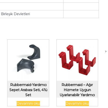
Birleşik Devletleri
Rubbermaid-Yardımcı
Rubbermaid – Ağır
Sepet Arabası Seti, 4’lü
Hizmete Uygun
Set
Uyarlanabilir Yardımcı
Sepet, 4 Paket, Kırmızı
Devamını oku
Devamını oku