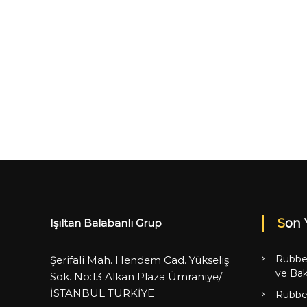
Son 
Işıltan Balabanlı Grup
Rubbe
Şerifali Mah. Hendem Cad. Yükseliş
ve Bak
Sok. No:13 Alkan Plaza Ümraniye/
İSTANBUL TÜRKİYE
Rubbe