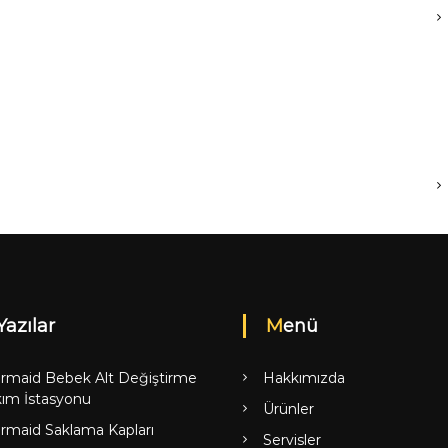
Yazılar
Menü
rmaid Bebek Alt Değiştirme
Hakkımızda
ım İstasyonu
Ürünler
rmaid Saklama Kapları
Servisler