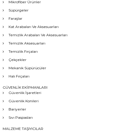
Mikrofiber Ürünler
Süpürgeler
Faraşlar
Kat Arabaları Ve Aksesuarları
Temizlik Arabaları Ve Aksesuarları
Temizlik Aksesuarları
Temizlik Fırçaları
Çekçekler
Mekanik Süpürücüler
Halı Fırçaları
GÜVENLİK EKİPMANLARI
Güvenlik İşaretleri
Güvenlik Konileri
Bariyerler
Sıvı Paspasları
MALZEME TAŞIYICILAR