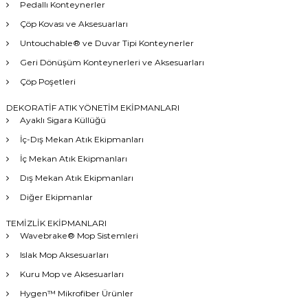
Pedallı Konteynerler
Çöp Kovası ve Aksesuarları
Untouchable® ve Duvar Tipi Konteynerler
Geri Dönüşüm Konteynerleri ve Aksesuarları
Çöp Poşetleri
DEKORATİF ATIK YÖNETİM EKİPMANLARI
Ayaklı Sigara Küllüğü
İç-Dış Mekan Atık Ekipmanları
İç Mekan Atık Ekipmanları
Dış Mekan Atık Ekipmanları
Diğer Ekipmanlar
TEMİZLİK EKİPMANLARI
Wavebrake® Mop Sistemleri
Islak Mop Aksesuarları
Kuru Mop ve Aksesuarları
Hygen™ Mikrofiber Ürünler