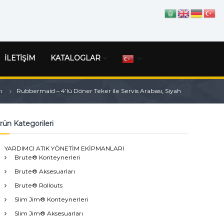
İLETİŞİM
KATALOGLAR
ı
Rubbermaid – 4’lü Döner Teker ile Servis Arabası, Siyah
rün Kategorileri
YARDIMCI ATIK YÖNETİM EKİPMANLARI
Brute® Konteynerleri
Brute® Aksesuarları
Brute® Rollouts
Slim Jim® Konteynerleri
Slim Jim® Aksesuarları