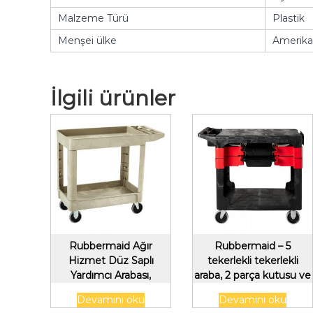
Malzeme Türü
Plastik
Menşei ülke
Amerika 
İlgili ürünler
Rubbermaid Ağır
Rubbermaid – 5
Hizmet Düz Saplı
tekerlekli tekerlekli
Yardımcı Arabası,
araba, 2 parça kutusu ve
Dudaklı-Raflı, Küçük, Bej
4 parça kutusu dahil,
Devamını oku
Devamını oku
siyah