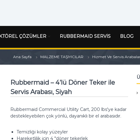
KTÖREL ÇÖZÜMLER
RUBBERMAID SERVİS
BLOG
Ana Sayfa
MALZEME TAŞIYICILAR
Hizmet Ve Servis Arabalar
Ü
Rubbermaid – 4’lü Döner Teker ile
Servis Arabası, Siyah
Rubbermaid Commercial Utility Cart, 200 lbs'ye kadar
destekleyebilen çok yönlü, dayanıklı bir el arabasıdır.
Temizliği kolay yüzeyler
Hareketlilik için 4 "döner tekerlek