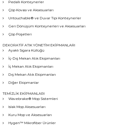
Pedallı Konteynerler
Çöp Kovası ve Aksesuarları
Untouchable® ve Duvar Tipi Konteynerler
Geri Dönüşüm Konteynerleri ve Aksesuarları
Çöp Poşetleri
DEKORATİF ATIK YÖNETİM EKİPMANLARI
Ayaklı Sigara Küllüğü
İç-Dış Mekan Atık Ekipmanları
İç Mekan Atık Ekipmanları
Dış Mekan Atık Ekipmanları
Diğer Ekipmanlar
TEMİZLİK EKİPMANLARI
Wavebrake® Mop Sistemleri
Islak Mop Aksesuarları
Kuru Mop ve Aksesuarları
Hygen™ Mikrofiber Ürünler