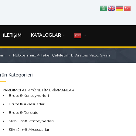
İLETİŞİM
KATALOGLAR
arı
Rubbermaid 4 Teker Çekilebilir El Arabası Vago, Siyah
rün Kategorileri
YARDIMCI ATIK YÖNETİM EKİPMANLARI
Brute® Konteynerleri
Brute® Aksesuarları
Brute® Rollouts
Slim Jim® Konteynerleri
Slim Jim® Aksesuarları