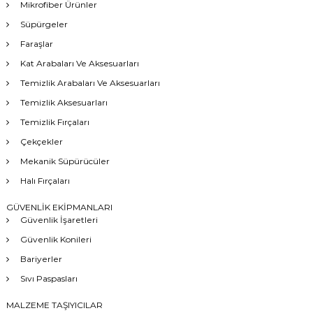
Mikrofiber Ürünler
Süpürgeler
Faraşlar
Kat Arabaları Ve Aksesuarları
Temizlik Arabaları Ve Aksesuarları
Temizlik Aksesuarları
Temizlik Fırçaları
Çekçekler
Mekanik Süpürücüler
Halı Fırçaları
GÜVENLİK EKİPMANLARI
Güvenlik İşaretleri
Güvenlik Konileri
Bariyerler
Sıvı Paspasları
MALZEME TAŞIYICILAR