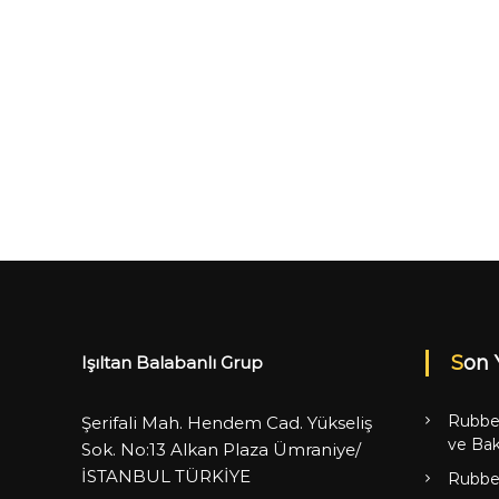
Son 
Işıltan Balabanlı Grup
Rubbe
Şerifali Mah. Hendem Cad. Yükseliş
ve Bak
Sok. No:13 Alkan Plaza Ümraniye/
İSTANBUL TÜRKİYE
Rubbe