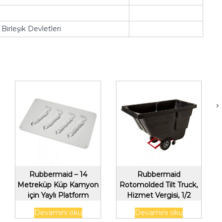
Birleşik Devletleri
Rubbermaid – 14
Rubbermaid
Metreküp Küp Kamyon
Rotomolded Tilt Truck,
için Yaylı Platform
Hizmet Vergisi, 1/2
Takımı
Metreküp, Siyah
Devamını oku
Devamını oku