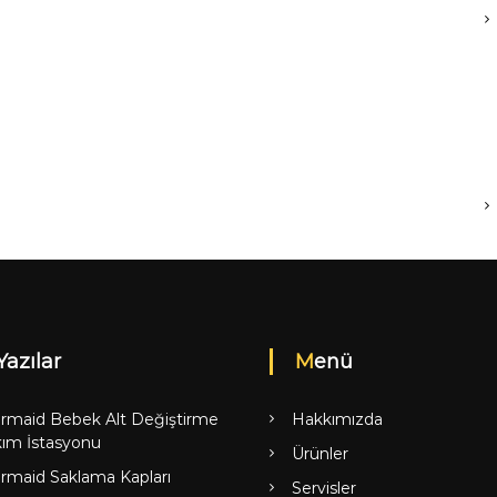
Yazılar
Menü
rmaid Bebek Alt Değiştirme
Hakkımızda
ım İstasyonu
Ürünler
rmaid Saklama Kapları
Servisler