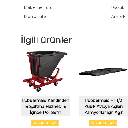
Malzeme Türü
Plastik
Menşei ülke
Amerika 
İlgili ürünler
Rubbermaid Kendinden
Rubbermaid – 1 1/2
Boşaltma Haznesi, 6
Kübik Avluya Açılan
İçinde Poliolefin
Kamyonlar için Ağır
Tekerleri, 1/2 Kübik Avlu,
Hizmet Kapağı, Siyah
Devamını oku
Devamını oku
Siyah