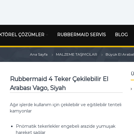
KTÖREL ÇÖZÜMLER
RUBBERMAID SERVİS
BLOG
Ana Sayfa
MALZEME TAŞIYICILAR
Büyük El Arabal
Ü
Rubbermaid 4 Teker Çekilebilir El
Arabası Vago, Siyah
Ağır işlerde kullanım için çekilebilir ve eğitilebilir tenteli
kamyonlar
Pnömatik tekerlekler engebeli arazide yumuşak
hareket sağlar