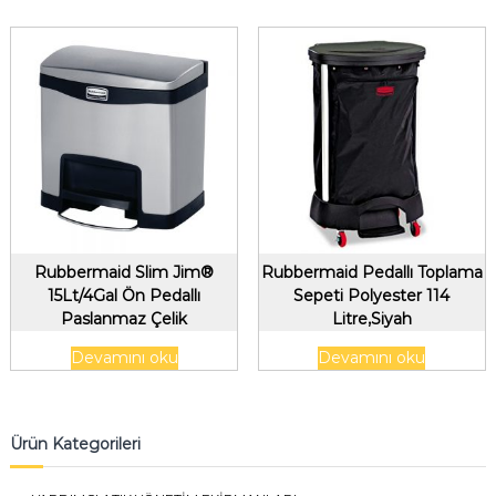
Rubbermaid Slim Jim®
Rubbermaid Pedallı Toplama
15Lt/4Gal Ön Pedallı
Sepeti Polyester 114
Paslanmaz Çelik
Litre,Siyah
Konteyner,Siyah
Devamını oku
Devamını oku
Ürün Kategorileri