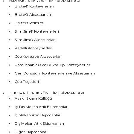
YARDIMCI ATIK YÖNETİM EKİPMANLARI
Brute® Konteynerleri
Brute® Aksesuarları
Brute® Rollouts
Slim Jim® Konteynerleri
Slim Jim® Aksesuarları
Pedallı Konteynerler
Çöp Kovası ve Aksesuarları
Untouchable® ve Duvar Tipi Konteynerler
Geri Dönüşüm Konteynerleri ve Aksesuarları
Çöp Poşetleri
DEKORATİF ATIK YÖNETİM EKİPMANLARI
Ayaklı Sigara Küllüğü
İç-Dış Mekan Atık Ekipmanları
İç Mekan Atık Ekipmanları
Dış Mekan Atık Ekipmanları
Diğer Ekipmanlar