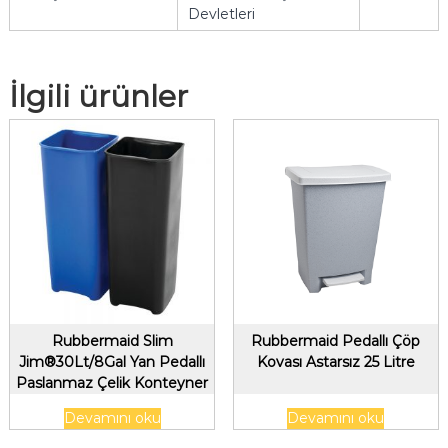
Devletleri
İlgili ürünler
Rubbermaid Slim
Rubbermaid Pedallı Çöp
Jim®30Lt/8Gal Yan Pedallı
Kovası Astarsız 25 Litre
Paslanmaz Çelik Konteyner
için İkili Astar
Devamını oku
Devamını oku