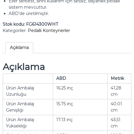
Eller serbest, sıhhi kullanım için sessiz, dayanıklı pedallı
sistem mevcuttur.
ABD’de üretilmiştir.
Stok kodu:
FG614300WHT
Kategoriler:
Pedallı Konteynerler
Açıklama
Açıklama
ABD
Metrik
Ürün Ambalaj
16.25 inç
41,28
Uzunluğu
cm
Ürün Ambalaj
15.75 inç
40.01
Genişliği
cm
Ürün Ambalaj
17.13 inç
43,51
Yüksekliği
cm