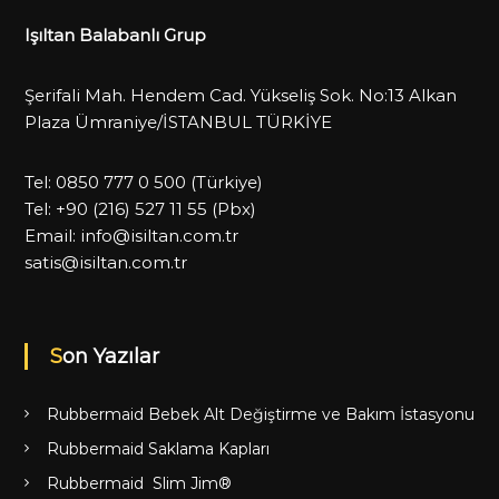
Işıltan Balabanlı Grup
Şerifali Mah. Hendem Cad. Yükseliş Sok. No:13 Alkan
Plaza Ümraniye/İSTANBUL TÜRKİYE
Tel:
0850 777 0 500
(Türkiye)
Tel:
+90 (216) 527 11 55
(Pbx)
Email:
info@isiltan.com.tr
satis@isiltan.com.tr
Son Yazılar
Rubbermaid Bebek Alt Değiştirme ve Bakım İstasyonu
Rubbermaid Saklama Kapları
Rubbermaid Slim Jim®