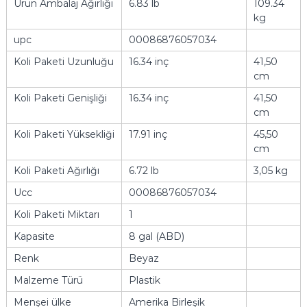
Ürün Ambalaj Ağırlığı
6.83 lb
109.34
kg
upc
00086876057034
Koli Paketi Uzunluğu
16.34 inç
41,50
cm
Koli Paketi Genişliği
16.34 inç
41,50
cm
Koli Paketi Yüksekliği
17.91 inç
45,50
cm
Koli Paketi Ağırlığı
6.72 lb
3,05 kg
Ucc
00086876057034
Koli Paketi Miktarı
1
Kapasite
8 gal (ABD)
Renk
Beyaz
Malzeme Türü
Plastik
Menşei ülke
Amerika Birleşik