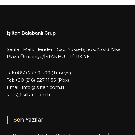
Işıltan Balabanlı Grup
Şerifali Mah. Hendem Cad. Yükseliş Sok. No:13 Alkan
Plaza Ümraniye/İSTANBUL TÜRKİYE
Tel:
0850 777 0 500
(Türkiye)
Tel:
+90 (216) 527 11 55
(Pbx)
Email:
info@isiltan.com.tr
satis@isiltan.com.tr
Son Yazılar