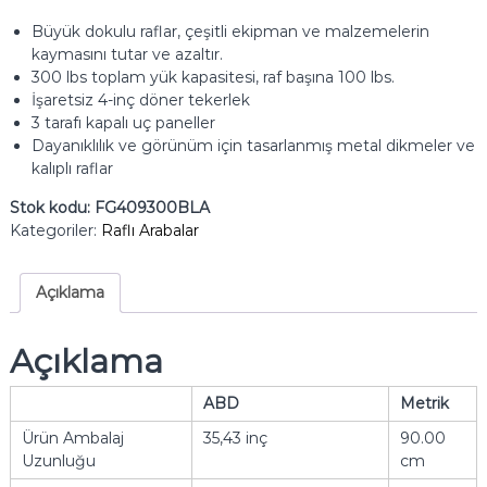
Büyük dokulu raflar, çeşitli ekipman ve malzemelerin
kaymasını tutar ve azaltır.
300 lbs toplam yük kapasitesi, raf başına 100 lbs.
İşaretsiz 4-inç döner tekerlek
3 tarafı kapalı uç paneller
Dayanıklılık ve görünüm için tasarlanmış metal dikmeler ve
kalıplı raflar
Stok kodu:
FG409300BLA
Kategoriler:
Raflı Arabalar
Açıklama
Açıklama
ABD
Metrik
Ürün Ambalaj
35,43 inç
90.00
Uzunluğu
cm