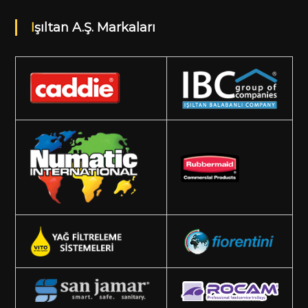
Işıltan A.Ş. Markaları