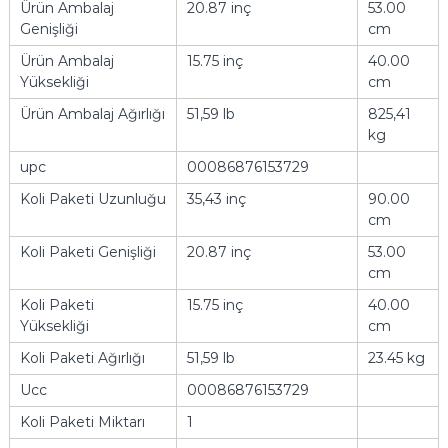
Ürün Ambalaj
20.87 inç
53.00
Genişliği
cm
Ürün Ambalaj
15.75 inç
40.00
Yüksekliği
cm
Ürün Ambalaj Ağırlığı
51,59 lb
825,41
kg
upc
00086876153729
Koli Paketi Uzunluğu
35,43 inç
90.00
cm
Koli Paketi Genişliği
20.87 inç
53.00
cm
Koli Paketi
15.75 inç
40.00
Yüksekliği
cm
Koli Paketi Ağırlığı
51,59 lb
23.45 kg
Ucc
00086876153729
Koli Paketi Miktarı
1