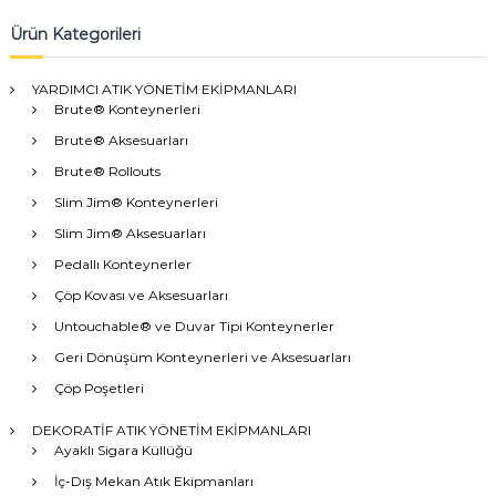
Ürün Kategorileri
YARDIMCI ATIK YÖNETİM EKİPMANLARI
Brute® Konteynerleri
Brute® Aksesuarları
Brute® Rollouts
Slim Jim® Konteynerleri
Slim Jim® Aksesuarları
Pedallı Konteynerler
Çöp Kovası ve Aksesuarları
Untouchable® ve Duvar Tipi Konteynerler
Geri Dönüşüm Konteynerleri ve Aksesuarları
Çöp Poşetleri
DEKORATİF ATIK YÖNETİM EKİPMANLARI
Ayaklı Sigara Küllüğü
İç-Dış Mekan Atık Ekipmanları