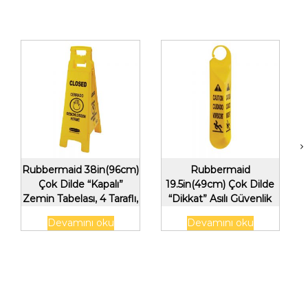
Rubbermaid 38in(96cm)
Rubbermaid
Çok Dilde “Kapalı”
19.5in(49cm) Çok Dilde
Zemin Tabelası, 4 Taraflı,
“Dikkat” Asılı Güvenlik
Sarı
Tabelası,Sarı
Devamını oku
Devamını oku