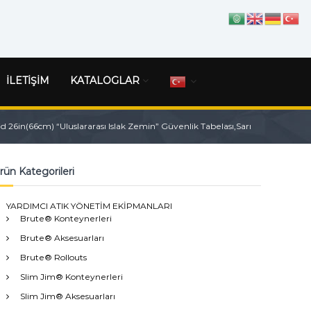
İLETİŞİM
KATALOGLAR
26in(66cm) “Uluslararası Islak Zemin” Güvenlik Tabelası,Sarı
rün Kategorileri
YARDIMCI ATIK YÖNETİM EKİPMANLARI
Brute® Konteynerleri
Brute® Aksesuarları
Brute® Rollouts
Slim Jim® Konteynerleri
Slim Jim® Aksesuarları