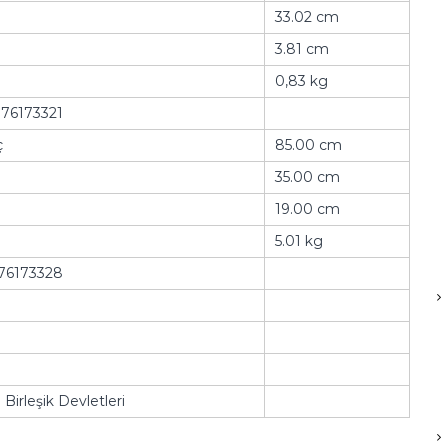
33.02 cm
3.81 cm
0,83 kg
76173321
ç
85.00 cm
35.00 cm
19.00 cm
5.01 kg
76173328
Birleşik Devletleri