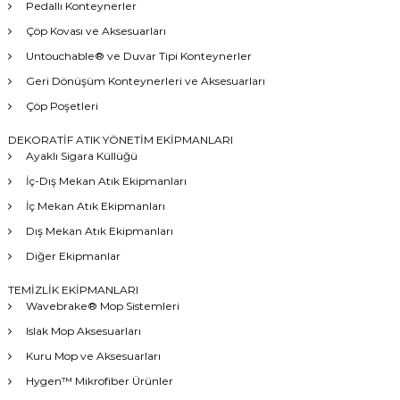
Pedallı Konteynerler
Çöp Kovası ve Aksesuarları
Untouchable® ve Duvar Tipi Konteynerler
Geri Dönüşüm Konteynerleri ve Aksesuarları
Çöp Poşetleri
DEKORATİF ATIK YÖNETİM EKİPMANLARI
Ayaklı Sigara Küllüğü
İç-Dış Mekan Atık Ekipmanları
İç Mekan Atık Ekipmanları
Dış Mekan Atık Ekipmanları
Diğer Ekipmanlar
TEMİZLİK EKİPMANLARI
Wavebrake® Mop Sistemleri
Islak Mop Aksesuarları
Kuru Mop ve Aksesuarları
Hygen™ Mikrofiber Ürünler