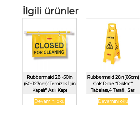
İlgili ürünler
Rubbermaid 28 -50in
Rubbermaid 26in(66cm)
(50-127cm)”Temizlik İçin
Çok Dilde “Dikkat”
Kapalı” Asılı Kapı
Tabelası,4 Taraflı, Sarı
Güvenlik Tabelası, Sarı
Devamını oku
Devamını oku