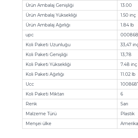
Ürün Ambalaj Genişliği
13.00
Ürün Ambalaj Yüksekliği
1.50 inç
Ürün Ambalaj Ağırlığı
1.84 lb
upc
000868
Koli Paketi Uzunluğu
33,47 in
Koli Paketi Genişliği
13,78
Koli Paketi Yüksekliği
7.48 inç
Koli Paketi Ağırlığı
11.02 lb
Ucc
100868
Koli Paketi Miktarı
6
Renk
Sarı
Malzeme Türü
Plastik
Menşei ülke
Amerika 