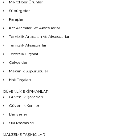
Mikrofiber Ürünler
Süpürgeler
Faraşlar
Kat Arabaları Ve Aksesuarları
Temizlik Arabaları Ve Aksesuarları
Temizlik Aksesuarları
Temizlik Fırçaları
Çekçekler
Mekanik Süpürücüler
Halı Fırçaları
GÜVENLİK EKİPMANLARI
Güvenlik İşaretleri
Güvenlik Konileri
Bariyerler
Sıvı Paspasları
MALZEME TAŞIYICILAR