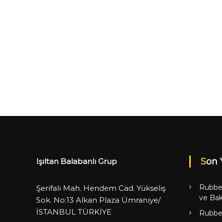
Son 
Işıltan Balabanlı Grup
Rubbe
Şerifali Mah. Hendem Cad. Yükseliş
ve Bak
Sok. No:13 Alkan Plaza Ümraniye/
İSTANBUL TÜRKİYE
Rubbe