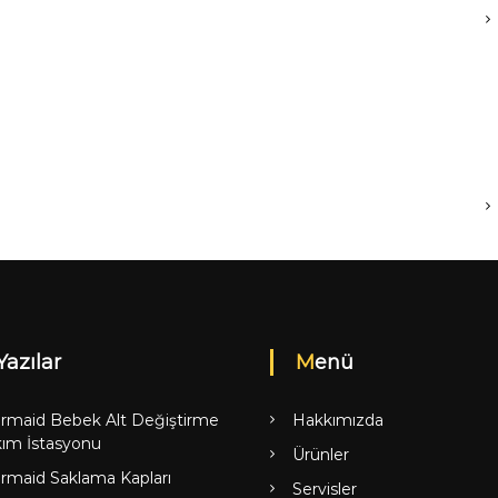
Yazılar
Menü
rmaid Bebek Alt Değiştirme
Hakkımızda
ım İstasyonu
Ürünler
rmaid Saklama Kapları
Servisler