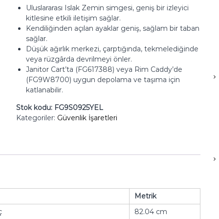
Uluslararası Islak Zemin simgesi, geniş bir izleyici
kitlesine etkili iletişim sağlar.
Kendiliğinden açılan ayaklar geniş, sağlam bir taban
sağlar.
Düşük ağırlık merkezi, çarptığında, tekmelediğinde
veya rüzgârda devrilmeyi önler.
Janitor Cart’ta (FG617388) veya Rim Caddy’de
(FG9W8700) uygun depolama ve taşıma için
katlanabilir.
Stok kodu:
FG9S0925YEL
Kategoriler:
Güvenlik İşaretleri
Metrik
ç
82.04 cm