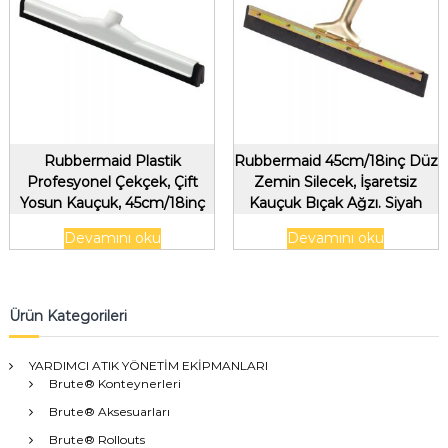
Rubbermaid Plastik
Rubbermaid 45cm/18inç Düz
Profesyonel Çekçek, Çift
Zemin Silecek, İşaretsiz
Yosun Kauçuk, 45cm/18inç
Kauçuk Bıçak Ağzı. Siyah
Siyah
Devamını oku
Devamını oku
Ürün Kategorileri
YARDIMCI ATIK YÖNETİM EKİPMANLARI
Brute® Konteynerleri
Brute® Aksesuarları
Brute® Rollouts