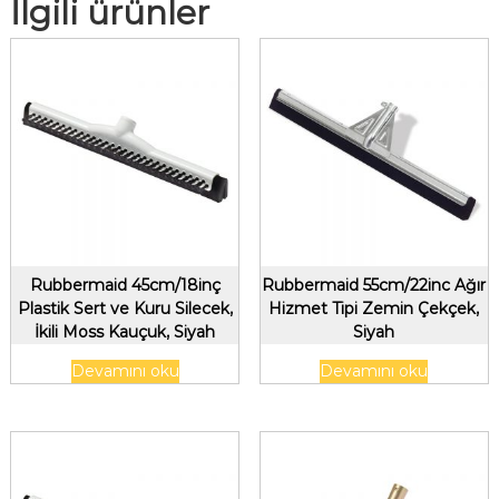
İlgili ürünler
Rubbermaid 45cm/18inç
Rubbermaid 55cm/22inc Ağır
Plastik Sert ve Kuru Silecek,
Hizmet Tipi Zemin Çekçek,
İkili Moss Kauçuk, Siyah
Siyah
Devamını oku
Devamını oku