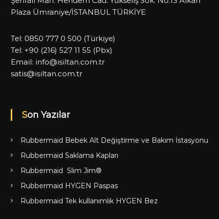
Şerifali Mah. Hendem Cad. Yükseliş Sok. No:13 Alkan
Plaza Ümraniye/İSTANBUL TÜRKİYE
Tel:
0850 777 0 500
(Türkiye)
Tel:
+90 (216) 527 11 55
(Pbx)
Email:
info@isiltan.com.tr
satis@isiltan.com.tr
Son Yazılar
Rubbermaid Bebek Alt Değiştirme ve Bakım İstasyonu
Rubbermaid Saklama Kapları
Rubbermaid Slim Jim®
Rubbermaid HYGEN Paspas
Rubbermaid Tek kullanımlık HYGEN Bez