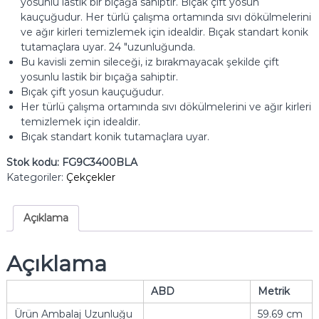
yosunlu lastik bir bıçağa sahiptir.
Bıçak çift yosun
kauçuğudur.
Her türlü çalışma ortamında sıvı dökülmelerini
ve ağır kirleri temizlemek için idealdir.
Bıçak standart konik
tutamaçlara uyar.
24 "uzunluğunda.
Bu kavisli zemin sileceği, iz bırakmayacak şekilde çift
yosunlu lastik bir bıçağa sahiptir.
Bıçak çift yosun kauçuğudur.
Her türlü çalışma ortamında sıvı dökülmelerini ve ağır kirleri
temizlemek için idealdir.
Bıçak standart konik tutamaçlara uyar.
Stok kodu:
FG9C3400BLA
Kategoriler:
Çekçekler
Açıklama
Açıklama
ABD
Metrik
Ürün Ambalaj Uzunluğu
59.69 cm