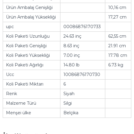
Ürün Ambalaj Genişliği
10,16 cm
Ürün Ambalaj Yüksekliği
17,27 cm
upc
00086876170733
Koli Paketi Uzunluğu
24.63 inç
62,55 cm
Koli Paketi Genişliği
8.63 inç
21.91 cm
Koli Paketi Yüksekliği
7.00 inç
17.78 cm
Koli Paketi Ağırlığı
14.80 lb
6.73 kg
Ucc
10086876170730
Koli Paketi Miktarı
6
Renk
Siyah
Malzeme Türü
Silgi
Menşei ülke
Belçika