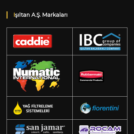
Işıltan A.Ş. Markaları