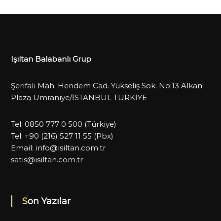
Işıltan Balabanlı Grup
Şerifali Mah. Hendem Cad. Yükseliş Sok. No:13 Alkan
Plaza Ümraniye/İSTANBUL TÜRKİYE
Tel:
0850 777 0 500
(Türkiye)
Tel:
+90 (216) 527 11 55
(Pbx)
Email:
info@isiltan.com.tr
satis@isiltan.com.tr
Son Yazılar