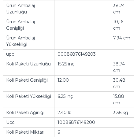
Ürün Ambalaj
38,74
Uzunluğu
cm
Ürün Ambalaj
10,16
Genişliği
cm
Ürün Ambalaj
7.94 cm
Yüksekliği
upc
00086876149203
Koli Paketi Uzunluğu
15.25 inç
38,74
cm
Koli Paketi Genişliği
12.00
30,48
cm
Koli Paketi Yüksekliği
6.25 inç
15.88
cm
Koli Paketi Ağırlığı
7.40 lb
3,36 kg
Ucc
10086876149200
Koli Paketi Miktarı
6