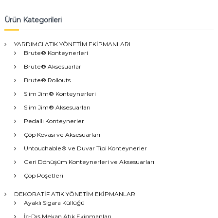
Ürün Kategorileri
YARDIMCI ATIK YÖNETİM EKİPMANLARI
Brute® Konteynerleri
Brute® Aksesuarları
Brute® Rollouts
Slim Jim® Konteynerleri
Slim Jim® Aksesuarları
Pedallı Konteynerler
Çöp Kovası ve Aksesuarları
Untouchable® ve Duvar Tipi Konteynerler
Geri Dönüşüm Konteynerleri ve Aksesuarları
Çöp Poşetleri
DEKORATİF ATIK YÖNETİM EKİPMANLARI
Ayaklı Sigara Küllüğü
İç-Dış Mekan Atık Ekipmanları