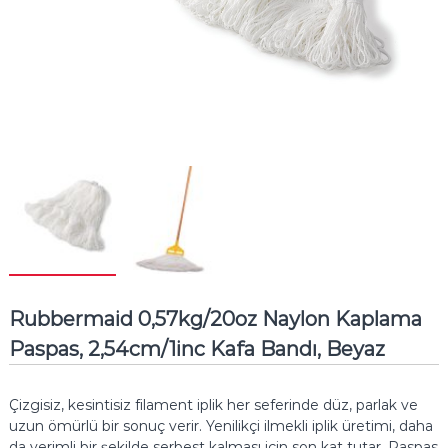
Rubbermaid 0,57kg/20oz Naylon Kaplama
Paspas, 2,54cm/1inc Kafa Bandı, Beyaz
Çizgisiz, kesintisiz filament iplik her seferinde düz, parlak ve
uzun ömürlü bir sonuç verir.
Yenilikçi ilmekli iplik üretimi, daha
da verimli bir şekilde serbest kalması için son kat tutar.
Paspas