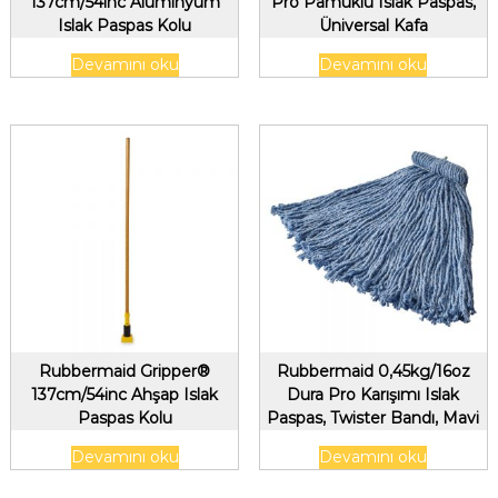
137cm/54inc Alüminyum
Pro Pamuklu Islak Paspas,
Islak Paspas Kolu
Üniversal Kafa
Devamını oku
Devamını oku
Rubbermaid Gripper®
Rubbermaid 0,45kg/16oz
137cm/54inc Ahşap Islak
Dura Pro Karışımı Islak
Paspas Kolu
Paspas, Twister Bandı, Mavi
Devamını oku
Devamını oku