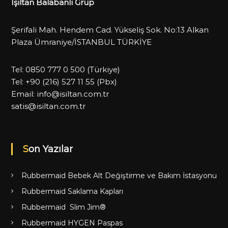
Işıltan Balabanlı Grup
Şerifali Mah. Hendem Cad. Yükseliş Sok. No:13 Alkan
Plaza Ümraniye/İSTANBUL TÜRKİYE
Tel:
0850 777 0 500
(Türkiye)
Tel:
+90 (216) 527 11 55
(Pbx)
Email:
info@isiltan.com.tr
satis@isiltan.com.tr
Son Yazılar
Rubbermaid Bebek Alt Değiştirme ve Bakım İstasyonu
Rubbermaid Saklama Kapları
Rubbermaid Slim Jim®
Rubbermaid HYGEN Paspas