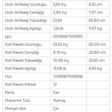
Ürün Ambalaj Uzunluğu
2,50 inç
6.35 cm
Ürün Ambalaj Genişliği
2,90 inç
7.37 cm
Ürün Ambalaj Yüksekliği
22.50
50.80 cm
Ürün Ambalaj Ağırlığı
1,26 lb
0.57 kg
upc
00086876165951
Koli Paketi Uzunluğu
23.62 inç
60.00 cm
Koli Paketi Genişliği
8.19 inç
20.80 cm
Koli Paketi Yüksekliği
10.08 inç
25.60 cm
Koli Paketi Ağırlığı
15.08 lb
6.86 kg
Ucc
10086876165958
Koli Paketi Miktarı
12
Renk
Sarı
Malzeme Türü
Kumaş
Menşei ülke
Çin