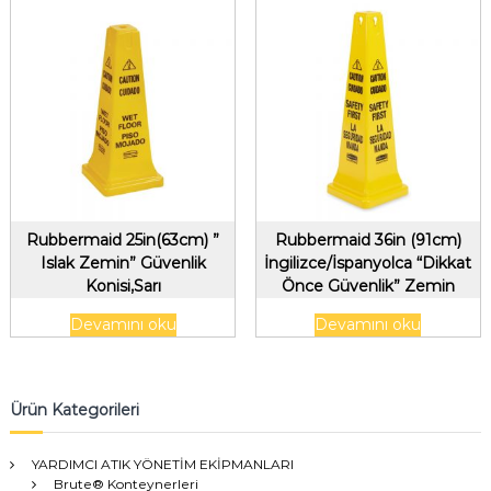
Rubbermaid 25in(63cm) ”
Rubbermaid 36in (91cm)
Islak Zemin” Güvenlik
İngilizce/İspanyolca “Dikkat
Konisi,Sarı
Önce Güvenlik” Zemin
Konisi, Sarı
Devamını oku
Devamını oku
Ürün Kategorileri
YARDIMCI ATIK YÖNETİM EKİPMANLARI
Brute® Konteynerleri