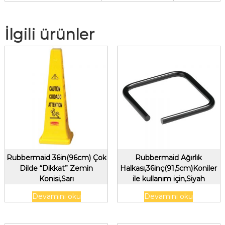
İlgili ürünler
Rubbermaid 36in(96cm) Çok
Rubbermaid Ağırlık
Dilde “Dikkat” Zemin
Halkası,36inç(91,5cm)Koniler
Konisi,Sarı
ile kullanım için,Siyah
Devamını oku
Devamını oku